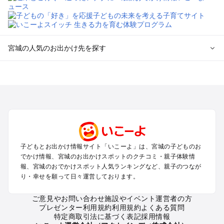
宮城の人気のお出かけ先を探す
宮城のエリアからプール子ども連れのお出かけスポット
を探す
仙台（秋保温泉）周辺・名取・岩沼のプールお出かけ
松島・塩竈のプールお出かけ
鳴子・大崎のプールお出かけ
蔵王・白石のプールお出かけ
石巻・気仙沼のプールお出かけ
子どもとお出かけ情報サイト「いこーよ」は、宮城の子どものお
栗原・登米のプールお出かけ
でかけ情報、宮城のお出かけスポットのクチコミ・親子体験情
報、宮城のおでかけスポット人気ランキングなど、親子のつなが
宮城の定番お出かけスポット
り・幸せを願って日々運営しております。
宮城の遊園地
ご意見やお問い合わせ
施設やイベント運営者の方
宮城の動物園
プレゼンター利用規約
利用規約
よくある質問
宮城のバーベキュー
特定商取引法に基づく表記
採用情報