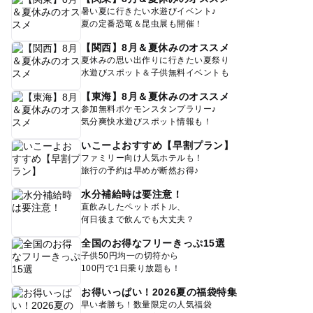
暑い夏に行きたい水遊びイベント♪
夏の定番恐竜＆昆虫展も開催！
【関西】8月＆夏休みのオススメ
夏休みの思い出作りに行きたい夏祭り
水遊びスポット＆子供無料イベントも
【東海】8月＆夏休みのオススメ
参加無料ポケモンスタンプラリー♪
気分爽快水遊びスポット情報も！
いこーよおすすめ【早割プラン】
ファミリー向け人気ホテルも！
旅行の予約は早めが断然お得♪
水分補給時は要注意！
直飲みしたペットボトル、
何日後まで飲んでも大丈夫？
全国のお得なフリーきっぷ15選
子供50円均一の切符から
100円で1日乗り放題も！
お得いっぱい！2026夏の福袋特集
早い者勝ち！数量限定の人気福袋