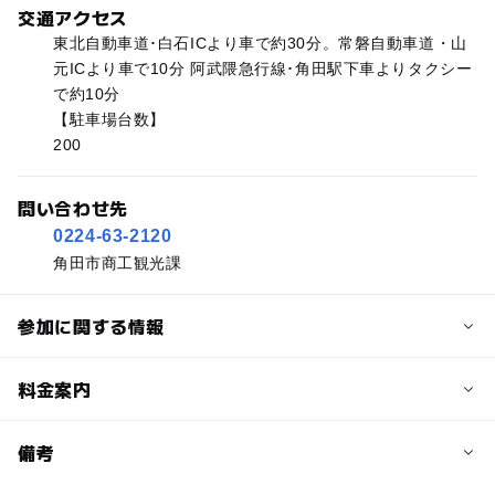
交通アクセス
東北自動車道･白石ICより車で約30分。常磐自動車道・山
元ICより車で10分 阿武隈急行線･角田駅下車よりタクシー
で約10分
【駐車場台数】
200
問い合わせ先
0224-63-2120
角田市商工観光課
参加に関する情報
予約/応募
料金案内
問い合わせ先に直接ご確認ください。
料金について
備考
入場無料