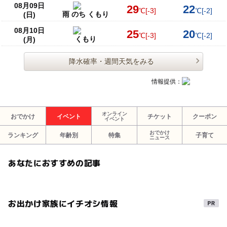
08月09日
29
22
℃
[-3]
℃
[-2]
雨 のち くもり
(日)
08月10日
25
20
℃
[-3]
℃
[-2]
くもり
(月)
降水確率・週間天気をみる
情報提供：
オンライン
おでかけ
イベント
チケット
クーポン
イベント
おでかけ
ランキング
年齢別
特集
子育て
ニュース
あなたにおすすめの記事
お出かけ家族にイチオシ情報