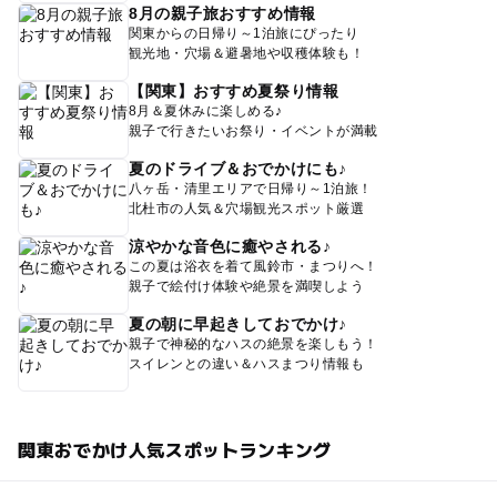
8月の親子旅おすすめ情報
関東からの日帰り～1泊旅にぴったり
観光地・穴場＆避暑地や収穫体験も！
【関東】おすすめ夏祭り情報
8月＆夏休みに楽しめる♪
親子で行きたいお祭り・イベントが満載
夏のドライブ＆おでかけにも♪
八ヶ岳・清里エリアで日帰り～1泊旅！
北杜市の人気＆穴場観光スポット厳選
涼やかな音色に癒やされる♪
この夏は浴衣を着て風鈴市・まつりへ！
親子で絵付け体験や絶景を満喫しよう
夏の朝に早起きしておでかけ♪
親子で神秘的なハスの絶景を楽しもう！
スイレンとの違い＆ハスまつり情報も
関東おでかけ人気スポットランキング