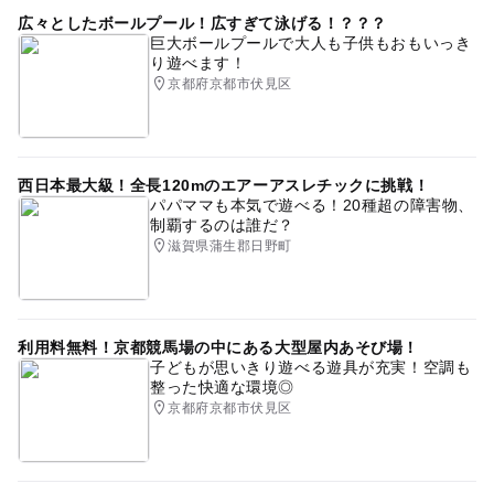
広々としたボールプール！広すぎて泳げる！？？？
巨大ボールプールで大人も子供もおもいっき
り遊べます！
京都府京都市伏見区
西日本最大級！全長120mのエアーアスレチックに挑戦！
パパママも本気で遊べる！20種超の障害物、
制覇するのは誰だ？
滋賀県蒲生郡日野町
利用料無料！京都競馬場の中にある大型屋内あそび場！
子どもが思いきり遊べる遊具が充実！空調も
整った快適な環境◎
京都府京都市伏見区