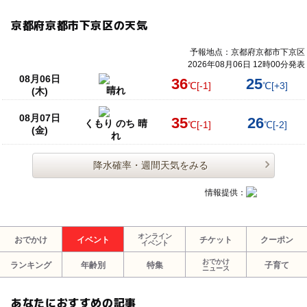
京都府京都市下京区の天気
予報地点：京都府京都市下京区
2026年08月06日 12時00分発表
08月06日
36
25
℃
[-1]
℃
[+3]
晴れ
(木)
08月07日
35
26
くもり のち 晴
℃
[-1]
℃
[-2]
(金)
れ
降水確率・週間天気をみる
情報提供：
オンライン
おでかけ
イベント
チケット
クーポン
イベント
おでかけ
ランキング
年齢別
特集
子育て
ニュース
あなたにおすすめの記事