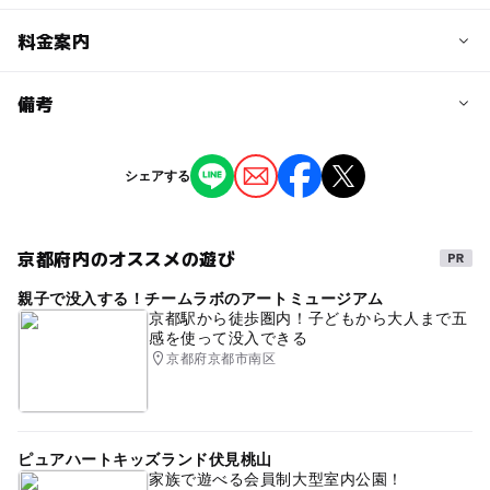
予約/応募
料金案内
問い合わせ先に直接ご確認ください。
料金について
備考
大人1,500円 高校生以下800円
※掲載の情報は天候や主催者側の都合などにより変更にな
シェアする
ることがあります。
情報提供：イベントバンク
京都府内のオススメの遊び
親子で没入する！チームラボのアートミュージアム
京都駅から徒歩圏内！子どもから大人まで五
感を使って没入できる
京都府京都市南区
ピュアハートキッズランド伏見桃山
家族で遊べる会員制大型室内公園！