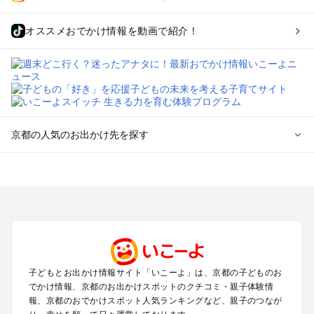
オススメおでかけ情報を動画で紹介！
京都の人気のお出かけ先を探す
京都のエリアからプール子ども連れのお出かけスポット
を探す
宇治・京都南部（長岡京・山崎）のプールお出かけ
京都駅周辺・四条河原町・東寺・伏見（伏見稲荷）のプールお
出かけ
天橋立・舞鶴・丹後半島のプールお出かけ
福知山・綾部のプールお出かけ
子どもとお出かけ情報サイト「いこーよ」は、京都の子どものお
亀岡・湯の花・美山・丹波のプールお出かけ
でかけ情報、京都のお出かけスポットのクチコミ・親子体験情
嵐山・嵯峨野・高雄のプールお出かけ
報、京都のおでかけスポット人気ランキングなど、親子のつなが
烏丸・二条城・北野天満宮のプールお出かけ