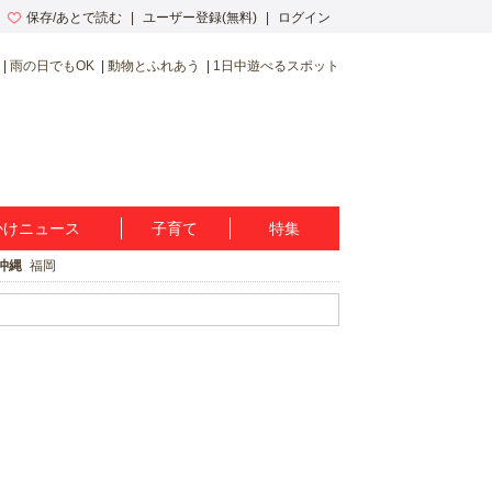
保存/あとで読む
ユーザー登録(無料)
ログイン
雨の日でもOK
動物とふれあう
1日中遊べるスポット
かけニュース
子育て
特集
沖縄
福岡