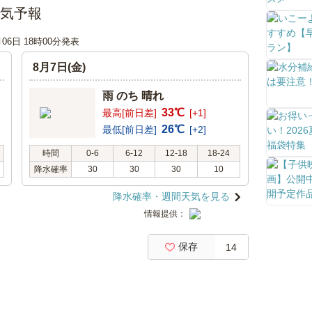
の天気予報
月06日 18時00分発表
8月7日(金)
雨 のち 晴れ
33℃
最高[前日差]
[+1]
26℃
最低[前日差]
[+2]
時間
0-6
6-12
12-18
18-24
降水確率
30
30
30
10
降水確率・週間天気を見る
情報提供：
保存
14