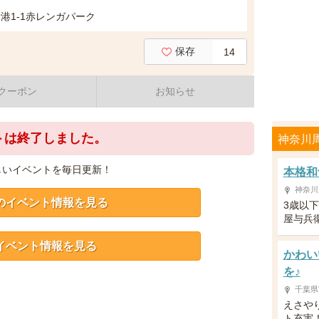
港1-1赤レンガパーク
保存
14
クーポン
お知らせ
トは終了しました。
神奈川
しいイベントを毎日更新！
本格和
神奈川
のイベント情報を見る
3歳以
屋与兵
イベント情報を見る
かわい
を♪
千葉県
えさや
ト充実