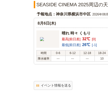
SEASIDE CINEMA 2025周辺
予報地点：神奈川県横浜市中区
2026年08
8月6日(木)
晴れ 時々 くもり
32℃
最高[前日差]
[0]
26℃
最低[前日差]
[-1]
時間
0-6
6-12
12-18
18-24
降水確率
---
---
---
10
イベント情報を送る