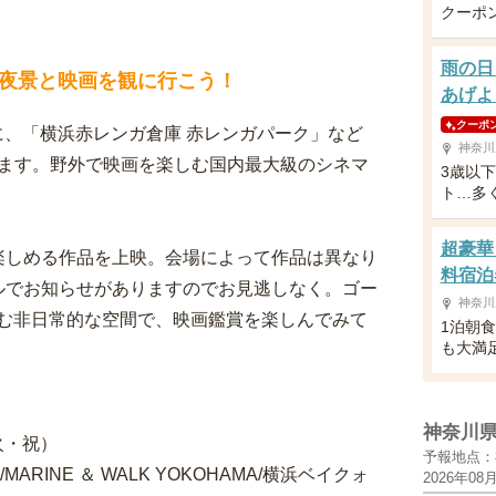
クーポ
雨の日
夜景と映画を観に行こう！
あげよ
クーポ
）に、「横浜赤レンガ倉庫 赤レンガパーク」など
神奈川
開催されます。野外で映画を楽しむ国内最大級のシネマ
3歳以
ト…多
超豪華
楽しめる作品を上映。会場によって作品は異なり
料宿泊
ルでお知らせがありますのでお見逃しなく。ゴー
神奈川
む非日常的な空間で、映画鑑賞を楽しんでみて
1泊朝
も大満
」
神奈川
火・祝）
予報地点：
INE ＆ WALK YOKOHAMA/横浜ベイクォ
2026年08