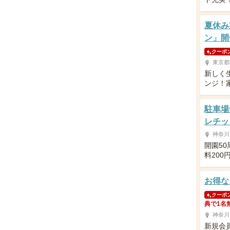
夏休み
ン」開
クーポ
東京都
新しく
ンジ！
駐車場
レチッ
神奈川
開園5
料200
お得な
クーポ
典で1名
神奈川
新規会