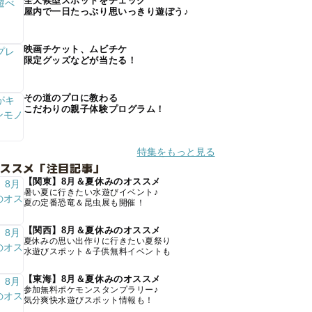
全天候型スポットをチェック
屋内で一日たっぷり思いっきり遊ぼう♪
映画チケット、ムビチケ
限定グッズなどが当たる！
その道のプロに教わる
こだわりの親子体験プログラム！
特集をもっと見る
オススメ「注目記事」
【関東】8月＆夏休みのオススメ
暑い夏に行きたい水遊びイベント♪
夏の定番恐竜＆昆虫展も開催！
【関西】8月＆夏休みのオススメ
夏休みの思い出作りに行きたい夏祭り
水遊びスポット＆子供無料イベントも
【東海】8月＆夏休みのオススメ
参加無料ポケモンスタンプラリー♪
気分爽快水遊びスポット情報も！