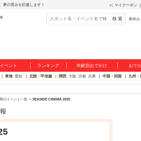
、夢の育みを応援します！
マイクーポン
春休み
イベント
ランキング
年齢別おでかけ
おで
東海
愛知
北陸・甲信越
関西
大阪
京都
兵庫
中国・四国
九州・
県のイベント一覧
SEASIDE CINEMA 2025
情報
25