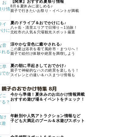
【関東】おすすめ夏祭り情報
8月＆夏休みに楽しめる♪
親子で行きたいお祭り・イベントが満載
夏のドライブ＆おでかけにも♪
八ヶ岳・清里エリアで日帰り～1泊旅！
北杜市の人気＆穴場観光スポット厳選
涼やかな音色に癒やされる♪
この夏は浴衣を着て風鈴市・まつりへ！
親子で絵付け体験や絶景を満喫しよう
夏の朝に早起きしておでかけ♪
親子で神秘的なハスの絶景を楽しもう！
スイレンとの違い＆ハスまつり情報も
 親子のおでかけ特集 8月
今から準備！夏休みのお出かけ情報満載
おすすめ遊び場＆イベントをチェック！
年齢別や人気アトラクション情報など
子ども大満足のプール＆水遊びスポット