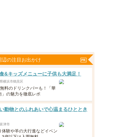
周辺の注目お出かけ
食&キッズメニューに子供も大満足！
県横浜市鶴見区
下無料のドリンクバーも！「華
衛」の魅力を徹底レポ
い動物とのふれあいで心温まるひととき
富津市
り体験や羊の大行進などイベン
！3歳以下は入園無料