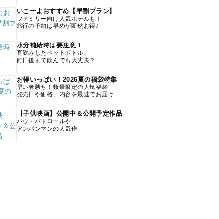
いこーよおすすめ【早割プラン】
ファミリー向け人気ホテルも！
旅行の予約は早めが断然お得♪
水分補給時は要注意！
直飲みしたペットボトル、
何日後まで飲んでも大丈夫？
お得いっぱい！2026夏の福袋特集
早い者勝ち！数量限定の人気福袋
発売日や価格、内容を最速でお届け
【子供映画】公開中＆公開予定作品
パウ・パトロールや
アンパンマンの人気作