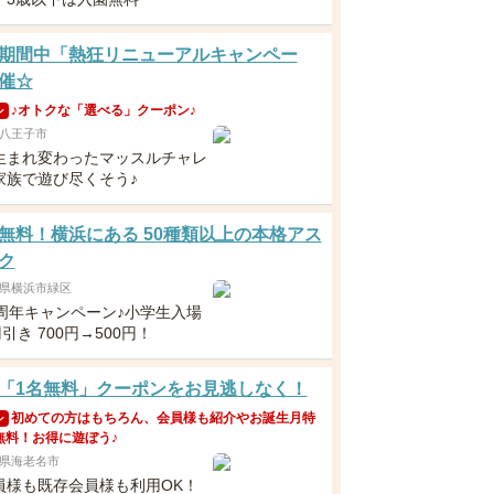
期間中「熱狂リニューアルキャンペー
催☆
♪オトクな「選べる」クーポン♪
ン
八王子市
生まれ変わったマッスルチャレ
家族で遊び尽くそう♪
無料！横浜にある 50種類以上の本格アス
ク
県横浜市緑区
0周年キャンペーン♪小学生入場
円引き 700円→500円！
「1名無料」クーポンをお見逃しなく！
初めての方はもちろん、会員様も紹介やお誕生月特
ン
無料！お得に遊ぼう♪
県海老名市
員様も既存会員様も利用OK！