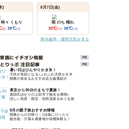
木)
8月7日(金)
 時々 くもり
雨 のち 晴れ
℃
26℃
33℃
26℃
[0]
[-1]
[+1]
[+2]
降水確率・週間天気を見る
け家族にイチオシ情報
とりっぷ 注目記事
暑い日はひんやりかき氷！
子供が笑顔になる♪ふわふわ天然かき氷
関東の有名＆おすすめ店を厳選紹介
東京から90分のまちで夏旅！
真田氏ゆかりの上田市で観光を満喫♪
涼しい高原・国宝・別所温泉をめぐる旅
8月の親子旅おすすめ情報
関東からの日帰り～1泊旅にぴったり
観光地・穴場＆避暑地や収穫体験も！