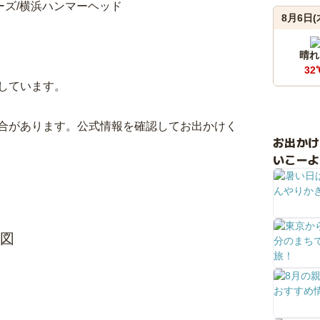
ーズ/横浜ハンマーヘッド
8月6日(
晴れ
32
しています。
合があります。公式情報を確認してお出かけく
お出か
いこーよ
地図