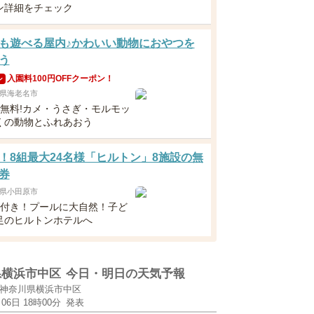
ン詳細をチェック
も遊べる屋内♪かわいい動物におやつを
う
入園料100円OFFクーポン！
ン
県海老名市
下無料!カメ・うさぎ・モルモッ
くの動物とふれあおう
！8組最大24名様「ヒルトン」8施設の無
券
県小田原市
食付き！プールに大自然！子ど
足のヒルトンホテルへ
県横浜市中区
今日・明日の天気予報
神奈川県横浜市中区
月06日 18時00分
発表