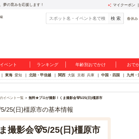
、夢の育みを応援します！
マイクーポン
春休み
イベント
ランキング
年齢別おでかけ
おで
東海
愛知
北陸・甲信越
関西
大阪
京都
兵庫
中国・四国
九州・
のイベント一覧
無料★プロが撮影！くま撮影会🐻5/25(日)橿原市
/25(日)橿原市の基本情報
影会🐻5/25(日)橿原市