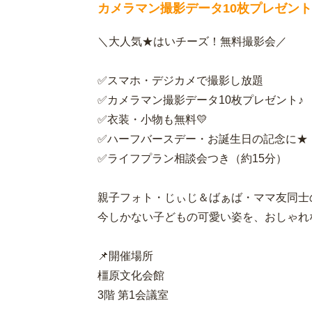
カメラマン撮影データ10枚プレゼン
＼大人気★はいチーズ！無料撮影会／
✅スマホ・デジカメで撮影し放題
✅カメラマン撮影データ10枚プレゼント♪
✅衣装・小物も無料💛
✅ハーフバースデー・お誕生日の記念に★
✅ライフプラン相談会つき（約15分）
親子フォト・じぃじ＆ばぁば・ママ友同士
今しかない子どもの可愛い姿を、おしゃれ
📌開催場所
橿原文化会館
3階 第1会議室