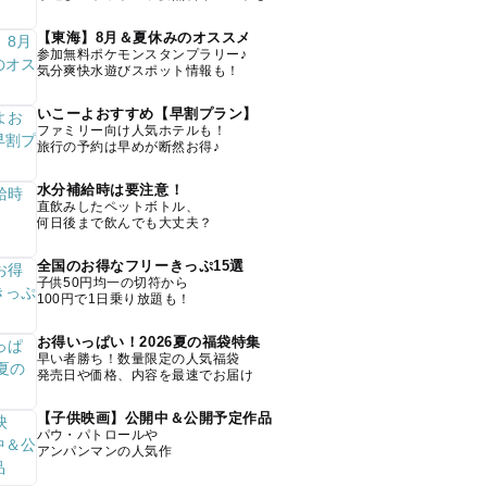
【東海】8月＆夏休みのオススメ
参加無料ポケモンスタンプラリー♪
気分爽快水遊びスポット情報も！
いこーよおすすめ【早割プラン】
ファミリー向け人気ホテルも！
旅行の予約は早めが断然お得♪
水分補給時は要注意！
直飲みしたペットボトル、
何日後まで飲んでも大丈夫？
全国のお得なフリーきっぷ15選
子供50円均一の切符から
100円で1日乗り放題も！
お得いっぱい！2026夏の福袋特集
早い者勝ち！数量限定の人気福袋
発売日や価格、内容を最速でお届け
【子供映画】公開中＆公開予定作品
パウ・パトロールや
アンパンマンの人気作