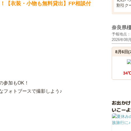
ト！【衣装・小物も無料貸出】FP相談付
割引ク
奈良県
予報地点：
2026年08
8月6日(
34
の参加もOK！
なフォトブースで撮影しよう♪
お出か
いこーよ