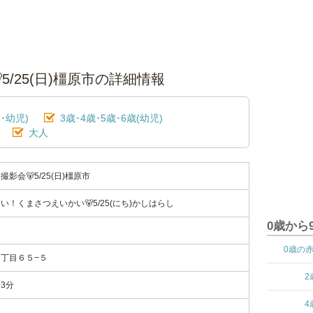
/25(日)橿原市の詳細情報
･幼児)
3歳･4歳･5歳･6歳(幼児)
大人
会🐻5/25(日)橿原市
！くまさつえいかい🐻5/25(にち)かしはらし
0歳から
0歳の
丁目６５−５
2
3分
4