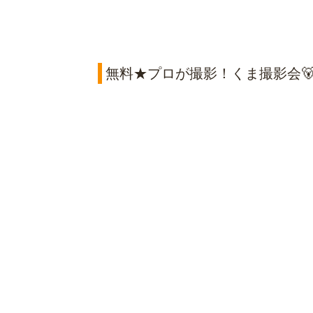
無料★プロが撮影！くま撮影会🐻5