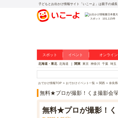
子どもとお出かけ情報サイト「いこーよ」は親子の成長
スポット
101,115件
スポット
イベント
オンライン
北海道・東北
北海道
関東
東京
神奈川
千葉
埼玉
おでかけ情報TOP
おでかけイベント一覧
関西
奈良県
無料★プロが撮影！くま撮影会🐻5
無料★プロが撮影！くま撮