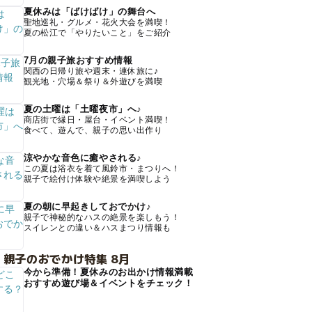
夏休みは「ばけばけ」の舞台へ
聖地巡礼・グルメ・花火大会を満喫！
夏の松江で「やりたいこと」をご紹介
7月の親子旅おすすめ情報
関西の日帰り旅や週末・連休旅に♪
観光地・穴場＆祭り＆外遊びを満喫
夏の土曜は「土曜夜市」へ♪
商店街で縁日・屋台・イベント満喫！
食べて、遊んで、親子の思い出作り
涼やかな音色に癒やされる♪
この夏は浴衣を着て風鈴市・まつりへ！
親子で絵付け体験や絶景を満喫しよう
夏の朝に早起きしておでかけ♪
親子で神秘的なハスの絶景を楽しもう！
スイレンとの違い＆ハスまつり情報も
 親子のおでかけ特集 8月
今から準備！夏休みのお出かけ情報満載
おすすめ遊び場＆イベントをチェック！