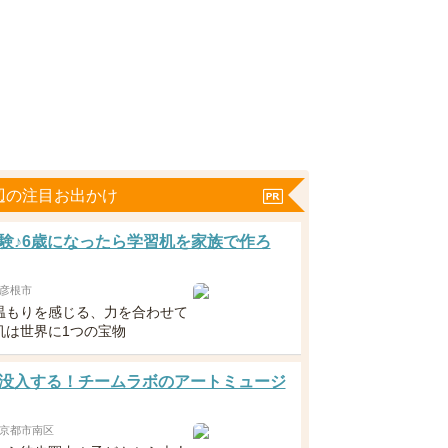
辺の注目お出かけ
験♪6歳になったら学習机を家族で作ろ
彦根市
温もりを感じる、力を合わせて
机は世界に1つの宝物
没入する！チームラボのアートミュージ
京都市南区