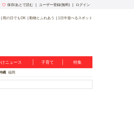
保存/あとで読む
ユーザー登録(無料)
ログイン
雨の日でもOK
動物とふれあう
1日中遊べるスポット
かけニュース
子育て
特集
沖縄
福岡