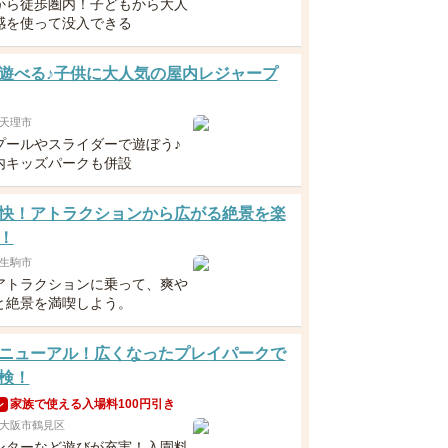
から徒歩圏内！子どもから大人
感を使って没入できる
遊べる♪子供に大人気の屋内レジャープ
天理市
プールやスライダーで遊ぼう♪
内キッズパークも併設
快！アトラクションから広がる絶景を楽
！
生駒市
アトラクションに乗って、爽や
と絶景を満喫しよう。
ニューアル！広くなったプレイパークで
検！
家族で使える入場料100円引き
ン
大阪市鶴見区
ンターなど遊びが充実！入園料