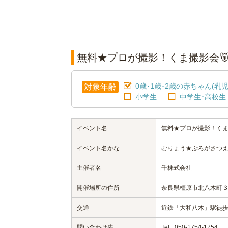
無料★プロが撮影！くま撮影会🐻5
0歳･1歳･2歳の赤ちゃん(乳児
対象年齢
小学生
中学生･高校生
イベント名
無料★プロが撮影！くま撮影
イベント名かな
むりょう★ぷろがさつえい
主催者名
千株式会社
開催場所の住所
奈良県橿原市北八木町３
交通
近鉄「大和八木」駅徒歩
問い合わせ先
Tel:
050-1754-1754