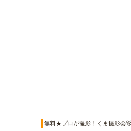
無料★プロが撮影！くま撮影会🐻5