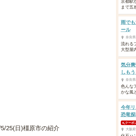
京都駅
まで五
雨でも
ール
奈良県
流れる
大型屋
気分爽
しもう
奈良県
色んな
かな風
今年リ
恐竜探
クーポ
/25(日)橿原市の紹介
大阪府
化石ハ