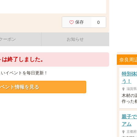
保存
0
クーポン
お知らせ
トは終了しました。
奈良周
しいイベントを毎日更新！
特別体
う！
ベント情報を見る
滋賀県
木材の
作った
親子で
アム
京都府