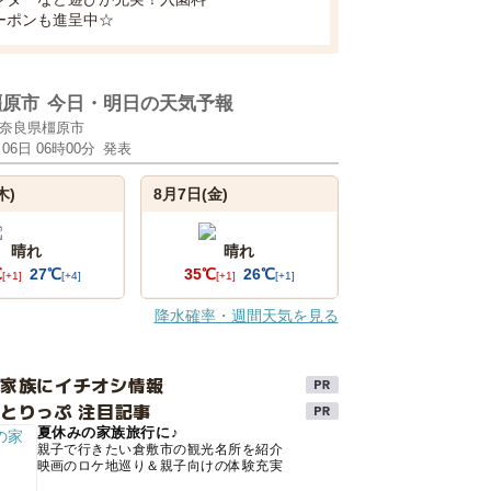
ーポンも進呈中☆
橿原市
今日・明日の天気予報
奈良県橿原市
月06日 06時00分
発表
木)
8月7日(金)
晴れ
晴れ
℃
27℃
35℃
26℃
[+1]
[+4]
[+1]
[+1]
降水確率・週間天気を見る
け家族にイチオシ情報
とりっぷ 注目記事
夏休みの家族旅行に♪
親子で行きたい倉敷市の観光名所を紹介
映画のロケ地巡り＆親子向けの体験充実