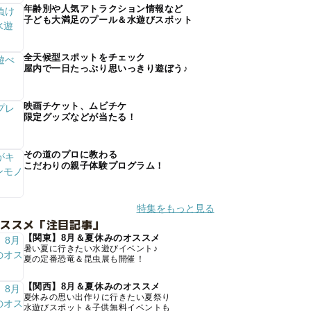
年齢別や人気アトラクション情報など
子ども大満足のプール＆水遊びスポット
全天候型スポットをチェック
屋内で一日たっぷり思いっきり遊ぼう♪
映画チケット、ムビチケ
限定グッズなどが当たる！
その道のプロに教わる
こだわりの親子体験プログラム！
特集をもっと見る
オススメ「注目記事」
【関東】8月＆夏休みのオススメ
暑い夏に行きたい水遊びイベント♪
夏の定番恐竜＆昆虫展も開催！
【関西】8月＆夏休みのオススメ
夏休みの思い出作りに行きたい夏祭り
水遊びスポット＆子供無料イベントも