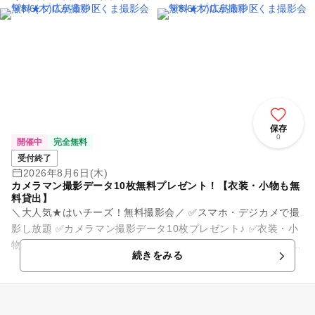
保存
0
開催中
完全無料
受付終了
2026年8月6日(木)
カメラマン撮影データ10枚無料プレゼント！【衣装・小物も無
料貸出】
＼大人気★はいチーズ！無料撮影会／ ✅スマホ・デジカメで撮
影し放題 ✅カメラマン撮影データ10枚プレゼント♪ ✅衣装・小
物も無料💛 ✅ハーフバースデー・お誕生日の記念に★ ✅後日
続きをみる
ラ...