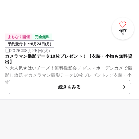
保存
0
まもなく開催
完全無料
予約受付中 〜8月24日(月)
2026年8月25日(火)
カメラマン撮影データ10枚プレゼント！【衣装・小物も無料貸
出】
＼大人気★はいチーズ！無料撮影会／ ✅スマホ・デジカメで撮
影し放題 ✅カメラマン撮影データ10枚プレゼント♪ ✅衣装・小
物も無料💛 ✅ハーフバースデー・お誕生日の記念に★ ✅後日
続きをみる
ラ...