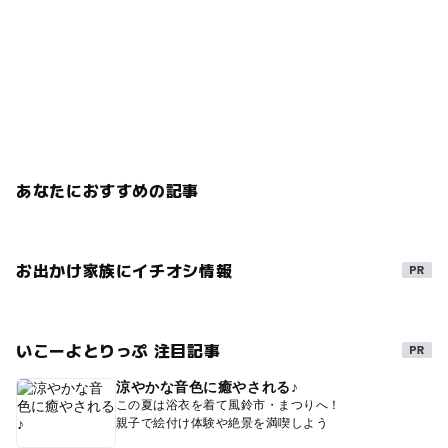
あなたにおすすめの記事
お出かけ家族にイチオシ情報
いこーよとりっぷ 注目記事
涼やかな音色に癒やされる♪
この夏は浴衣を着て風鈴市・まつりへ！
親子で絵付け体験や絶景を満喫しよう