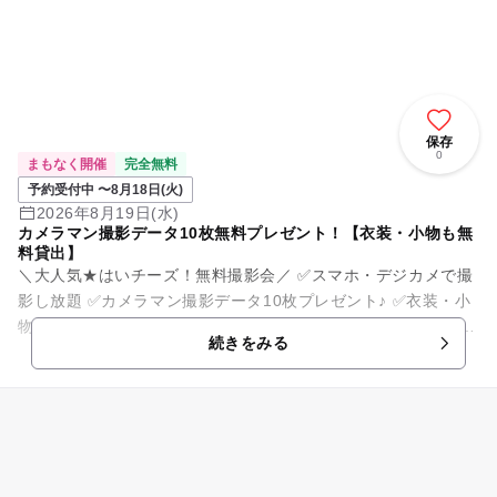
保存
0
まもなく開催
完全無料
予約受付中 〜8月18日(火)
2026年8月19日(水)
カメラマン撮影データ10枚無料プレゼント！【衣装・小物も無
料貸出】
＼大人気★はいチーズ！無料撮影会／ ✅スマホ・デジカメで撮
影し放題 ✅カメラマン撮影データ10枚プレゼント♪ ✅衣装・小
物も無料💛 ✅ハーフバースデー・お誕生日の記念に★ ✅後日
続きをみる
ラ...