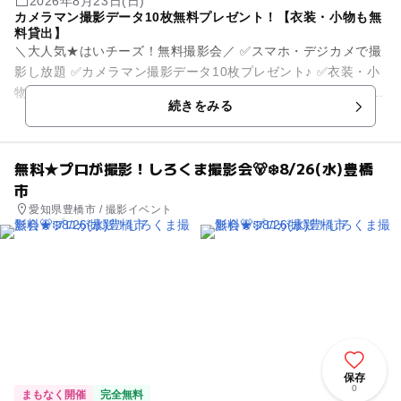
2026年8月23日(日)
カメラマン撮影データ10枚無料プレゼント！【衣装・小物も無
料貸出】
＼大人気★はいチーズ！無料撮影会／ ✅スマホ・デジカメで撮
影し放題 ✅カメラマン撮影データ10枚プレゼント♪ ✅衣装・小
物も無料💛 ✅ハーフバースデー・お誕生日の記念に★ ✅後日
続きをみる
ラ...
無料★プロが撮影！しろくま撮影会🐻‍❄️8/26(水)豊橋
市
愛知県豊橋市 / 撮影イベント
保存
0
まもなく開催
完全無料