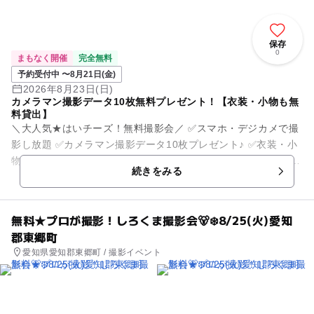
保存
0
まもなく開催
完全無料
予約受付中 〜8月21日(金)
2026年8月23日(日)
カメラマン撮影データ10枚無料プレゼント！【衣装・小物も無
料貸出】
＼大人気★はいチーズ！無料撮影会／ ✅スマホ・デジカメで撮
影し放題 ✅カメラマン撮影データ10枚プレゼント♪ ✅衣装・小
物も無料💛 ✅ハーフバースデー・お誕生日の記念に★ ✅後日
続きをみる
ラ...
無料★プロが撮影！しろくま撮影会🐻‍❄️8/25(火)愛知
郡東郷町
愛知県愛知郡東郷町 / 撮影イベント