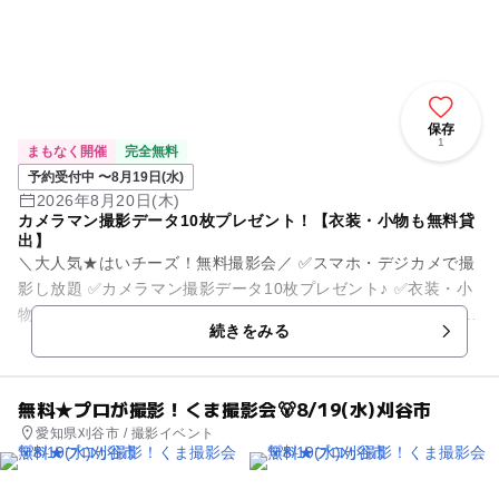
保存
1
まもなく開催
完全無料
予約受付中 〜8月19日(水)
2026年8月20日(木)
カメラマン撮影データ10枚プレゼント！【衣装・小物も無料貸
出】
＼大人気★はいチーズ！無料撮影会／ ✅スマホ・デジカメで撮
影し放題 ✅カメラマン撮影データ10枚プレゼント♪ ✅衣装・小
物も無料💛 ✅ハーフバースデー・お誕生日の記念に★ ✅後日
続きをみる
ラ...
無料★プロが撮影！くま撮影会🐻8/19(水)刈谷市
愛知県刈谷市 / 撮影イベント