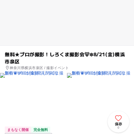
無料★プロが撮影！しろくま撮影会🐻‍❄️8/21(金)横浜
市泉区
神奈川県横浜市泉区 / 撮影イベント
保存
0
まもなく開催
完全無料