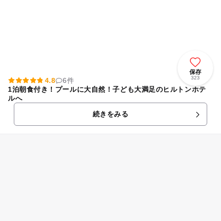
保存
323
4.8
6件
1泊朝食付き！プールに大自然！子ども大満足のヒルトンホテ
ルへ
続きをみる