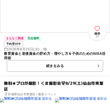
保存
24
まもなく開催
完全無料
予約受付中
2026年8月25日(火)...他
教育資金と老後資金の貯め方・増やし方＆子供のためのNISA活
用術
続きをみる
無料★プロが撮影！くま撮影会🐻8/29(土)仙台市青葉
区
宮城県仙台市青葉区 / 撮影イベント