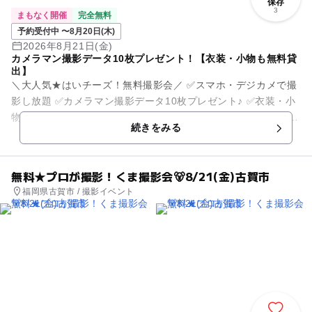
保存
3
まもなく開催
完全無料
予約受付中 〜8月20日(木)
2026年8月21日(金)
カメラマン撮影データ10枚プレゼント！【衣装・小物も無料貸
出】
＼大人気★はいチーズ！無料撮影会／ ✅スマホ・デジカメで撮
影し放題 ✅カメラマン撮影データ10枚プレゼント♪ ✅衣装・小
物も無料💛 ✅ハーフバースデー・お誕生日の記念に★ ✅後日
続きをみる
ラ...
無料★プロが撮影！くま撮影会🐻8/21(金)古賀市
福岡県古賀市 / 撮影イベント