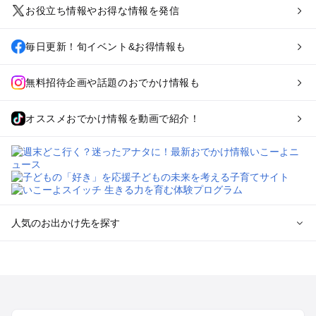
お役立ち情報やお得な情報を発信
毎日更新！旬イベント&お得情報も
無料招待企画や話題のおでかけ情報も
オススメおでかけ情報を動画で紹介！
人気のお出かけ先を探す
全国からプール子連れおでかけスポットを探す
北海道･東北のプールおでかけ
北陸･甲信越のプールおでかけ
関東のプールおでかけ