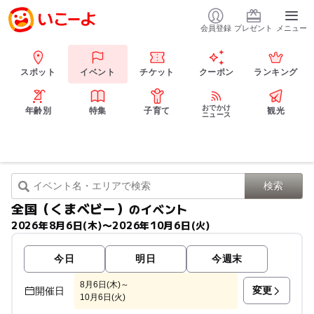
会員登録
プレゼント
メニュー
スポット
イベント
チケット
クーポン
ランキング
おでかけ
年齢別
特集
子育て
観光
ニュース
全国（くまベビー）
のイベント
2026年8月6日(木)〜2026年10月6日(火)
今日
明日
今週末
8月6日(木)～
変更
開催日
10月6日(火)