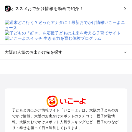
オススメおでかけ情報を動画で紹介！
大阪の人気のお出かけ先を探す
大阪のエリアからプール子ども連れのお出かけスポット
を探す
堺・大阪南部（岸和田・関西空港・泉南）のプールお出かけ
高槻・吹田・豊中・茨木・箕面・枚方・伊丹空港のプールお出
かけ
梅田・キタ・淀屋橋・本町・福島のプールお出かけ
東大阪・八尾・寝屋川・守口・門真のプールお出かけ
子どもとお出かけ情報サイト「いこーよ」は、大阪の子どものお
大阪ベイエリア（USJ・南港）のプールお出かけ
でかけ情報、大阪のお出かけスポットのクチコミ・親子体験情
なんば・心斎橋・道頓堀・四ツ橋・ミナミのプールお出かけ
報、大阪のおでかけスポット人気ランキングなど、親子のつなが
天王寺・阿倍野・上本町・長居のプールお出かけ
り・幸せを願って日々運営しております。