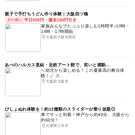
親子で手打ちうどん作り体験｜大阪四ツ橋
平日500円・週末100円引き
クーポン
家族みんなでたっぷり楽しむ1時間半♪10時・
14時・17時開始
大阪府大阪市西区
あべのハルカス直結・近鉄アート館で、笑いと感動...
＼幼児から楽しめる！この夏最高の舞台体
験！／ ス...
大阪府大阪市
びしょぬれ体験を！約12種類のスライダーが乗り放題◎
車でサッと到着！神戸から約40分、大阪から
約60分！
兵庫県三木市