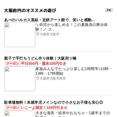
大阪府内のオススメの遊び
タグ
大人の料金詳細
あべのハルカス直結・近鉄アート館で、笑いと感動...
雨の日でもOK
雨の日でも楽しめる
アート
前売券 1,000円 / 当日券 1,200円
＼幼児から楽しめる！この夏最高の舞台体
験！／ ス...
芸術に触れよう
雨でも楽しめる
大阪府大阪市
親子で手打ちうどん作り体験｜大阪四ツ橋
平日500円・週末100円引き
クーポン
家族みんなでたっぷり楽しむ1時間半♪10時・
14時・17時開始
大阪府大阪市西区
駐車場無料！未就学児メインなので小さなお子様も安心◎
いこーよ限定！100円引き☆
クーポン
大きな遊具・絵本やおもちゃ・1歳半までの