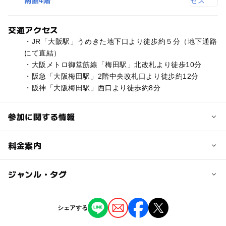
南館4階
交通アクセス
・JR「大阪駅」うめきた地下口より徒歩約５分（地下通路
にて直結）
・大阪メトロ御堂筋線「梅田駅」北改札より徒歩10分
・阪急「大阪梅田駅」2階中央改札口より徒歩約12分
・阪神「大阪梅田駅」西口より徒歩約8分
参加に関する情報
対象年齢
料金案内
中学生･高校生
大人
子供の料金詳細
ジャンル・タグ
予約/応募
小学生以下無料
予約不要
ジャンル
シェアする
大人の料金
芸術鑑賞・自然観賞
1,200円