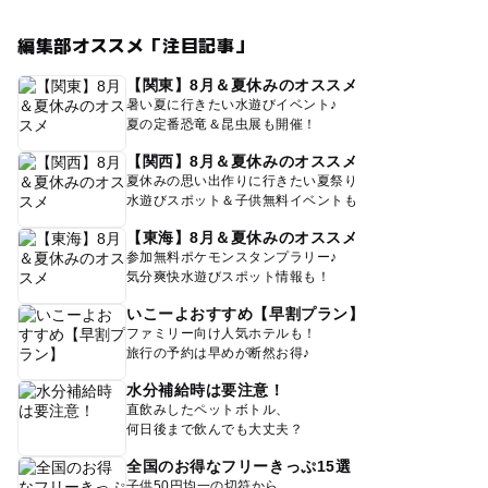
編集部オススメ「注目記事」
【関東】8月＆夏休みのオススメ
暑い夏に行きたい水遊びイベント♪
夏の定番恐竜＆昆虫展も開催！
【関西】8月＆夏休みのオススメ
夏休みの思い出作りに行きたい夏祭り
水遊びスポット＆子供無料イベントも
【東海】8月＆夏休みのオススメ
参加無料ポケモンスタンプラリー♪
気分爽快水遊びスポット情報も！
いこーよおすすめ【早割プラン】
ファミリー向け人気ホテルも！
旅行の予約は早めが断然お得♪
水分補給時は要注意！
直飲みしたペットボトル、
何日後まで飲んでも大丈夫？
全国のお得なフリーきっぷ15選
子供50円均一の切符から