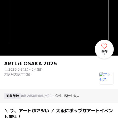
保存
3
ARTLit OSAKA 2025
2025-5-3(土)～5-4(日)
大阪府大阪市北区
対象年齢
0歳-2歳
3歳-6歳
小学生
中学生･高校生
大人
＼ 今、アートがアツい ／ 大阪にポップなアートイベン
ト誕生！