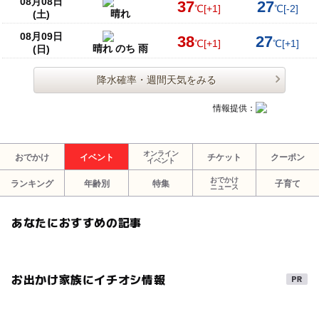
08月08日
37
27
℃
[+1]
℃
[-2]
晴れ
(土)
08月09日
38
27
℃
[+1]
℃
[+1]
晴れ のち 雨
(日)
降水確率・週間天気をみる
情報提供：
オンライン
おでかけ
イベント
チケット
クーポン
イベント
おでかけ
ランキング
年齢別
特集
子育て
ニュース
あなたにおすすめの記事
お出かけ家族にイチオシ情報