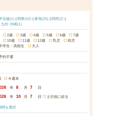
甲信越
(1)
関東
(42)
東海
(25)
関西
(2)
九州･沖縄
(1)
2歳
3歳
4歳
5歳
6歳
7歳
10歳
11歳
12歳
乳児
幼児
中学生・高校生
大人
予約不要
日
今週末
年
月
日
年
月
日
土日祝に絞る
期間を選択