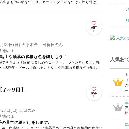
6
8
保存
0
～8月30日(日) 火水木金土日祝日のみ
番地の１
、粘土や釉薬の多様な色を楽しもう！
人気おで
よう実験的に楽しめるコーナー。 つちいろかるた、釉
ーの3種類のゲームで遊べるよ！粘土や釉薬の多様な色を楽し
ホ
（
1
こ
【7～9月】
ー
保存
0
帝
石
2
月27日(日) 土日のみ
地
番地の１
絵の具での絵付けをします。
深
た後、白素地（しろきじ）に磁器用の上絵の具で本格的な絵付け