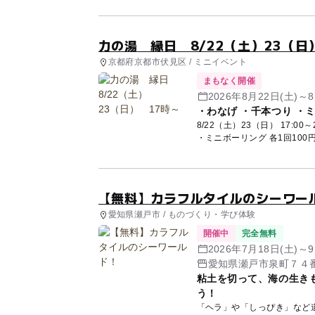
力の湯 縁日 8/22（土）23（日
京都府京都市伏見区 / ミニイベント
まもなく開催
2026年8月22日(土)～8
・わなげ ・千本つり ・
8/22（土）23（日） 17:00～21:00 力の湯館内でえんにち開催します！ ・
・ミニボーリング 各1回100円
【無料】カラフルタイルのシーワー
愛知県瀬戸市 / ものづくり・学び体験
開催中
完全無料
2026年7月18日(土)
愛知県瀬戸市泉町７４
粘土を切って、海の生き
う！
「ヘラ」や「しっぴき」など