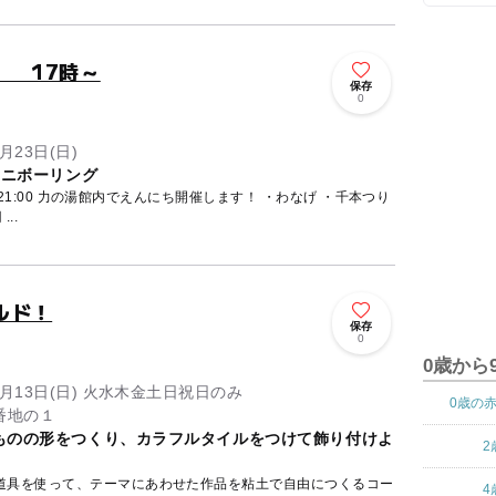
） 17時～
保存
0
月23日(日)
ミニボーリング
わなげ ・千本つり
 ...
ルド！
保存
0
0歳から
～9月13日(日) 火水木金土日祝日のみ
0歳の
番地の１
ものの形をつくり、カラフルタイルをつけて飾り付けよ
2
道具を使って、テーマにあわせた作品を粘土で自由につくるコー
4