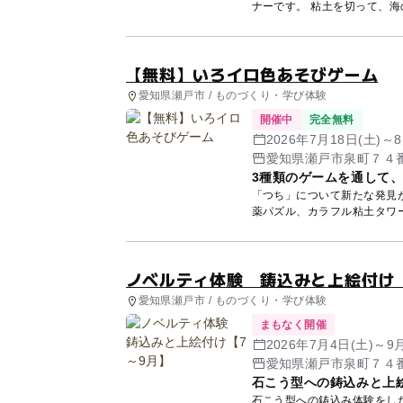
ナーです。 粘土を切って、海の生きものの形をつくり、カラフルタイルをつけて飾り付け
よ...
【無料】いろイロ色あそびゲーム
愛知県瀬戸市 / ものづくり・学び体験
開催中
完全無料
2026年7月18日(土)
愛知県瀬戸市泉町７４
3種類のゲームを通して
「つち」について新たな発見ができる
薬パズル、カラフル粘土タワ
も...
ノベルティ体験 鋳込みと上絵付け
愛知県瀬戸市 / ものづくり・学び体験
まもなく開催
2026年7月4日(土)～9
愛知県瀬戸市泉町７４
石こう型への鋳込みと上
石こう型への鋳込み体験をし