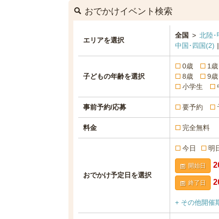
おでかけイベント検索
全国
>
北陸･
エリアを選択
中国･四国
(2)
0歳
1歳
子どもの年齢を選択
8歳
9歳
小学生
事前予約/応募
要予約
料金
完全無料
今日
明
開始日
おでかけ予定日を選択
終了日
+ その他開催