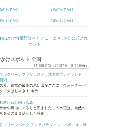
歳のおでかけ
7歳のおでかけ
歳のおでかけ
9歳のおでかけ
かけスポット 全国
8月3日更新（7月27日～8月2日分）
テルグリーンプラザ上越／上越国際プレイランド
新潟）
の夏、家族の最高の思い出がここに！ウォーターパ
クで大はしゃぎ！ ホテ...
釈峡水辺公園（広島）
灰岩の岩山にぐるりと囲まれたこの水辺は、自然の
形をそのまま活かした特別...
谷グリーンパーク アクアパラダイス・パティオ（埼