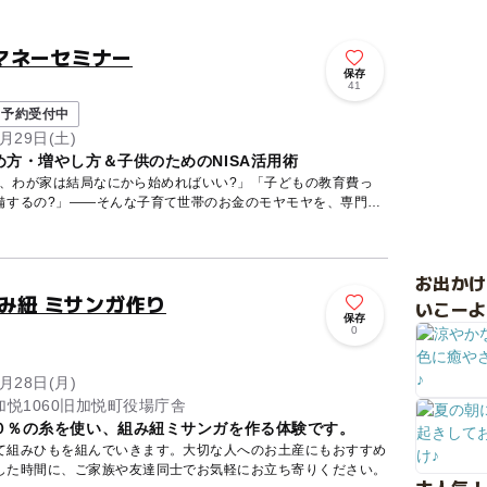
マネーセミナー
保存
41
予約受付中
月29日(土)
方・増やし方＆子供のためのNISA活用術
ど、わが家は結局なにから始めればいい?」「子どもの教育費っ
備するの?」——そんな子育て世帯のお金のモヤモヤを、専門の
お出か
み紐 ミサンガ作り
いこーよ
保存
0
月28日(月)
悦1060旧加悦町役場庁舎
０％の糸を使い、組み紐ミサンガを作る体験です。
て組みひもを組んでいきます。大切な人へのお土産にもおすすめ
した時間に、ご家族や友達同士でお気軽にお立ち寄りください。