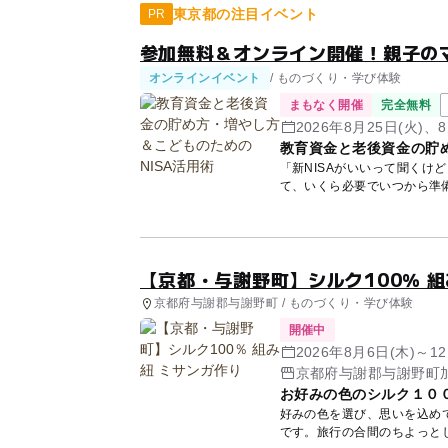
東京都の注目イベント
PR
参加無料＆オンライン開催！親子の
オンラインイベント
/ ものづくり・学び体験
まもなく開催
完全無料
2026年8月25日(火)、8
教育資金と老後資金の貯め
「新NISAがいいって聞くけ
て、いくら必要でいつから準
講師...
【京都・与謝野町】シルク100％ 組
京都府与謝郡与謝野町 / ものづくり・学び体験
開催中
2026年8月6日(木)～12
京都府与謝郡与謝野町加
お好みの色のシルク１０
好みの色を選び、思いを込め
です。旅行の合間のちよっと