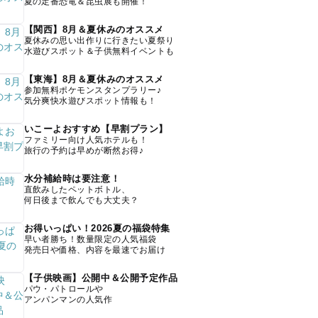
夏の定番恐竜＆昆虫展も開催！
【関西】8月＆夏休みのオススメ
夏休みの思い出作りに行きたい夏祭り
水遊びスポット＆子供無料イベントも
【東海】8月＆夏休みのオススメ
参加無料ポケモンスタンプラリー♪
気分爽快水遊びスポット情報も！
いこーよおすすめ【早割プラン】
ファミリー向け人気ホテルも！
旅行の予約は早めが断然お得♪
水分補給時は要注意！
直飲みしたペットボトル、
何日後まで飲んでも大丈夫？
お得いっぱい！2026夏の福袋特集
早い者勝ち！数量限定の人気福袋
発売日や価格、内容を最速でお届け
【子供映画】公開中＆公開予定作品
パウ・パトロールや
アンパンマンの人気作