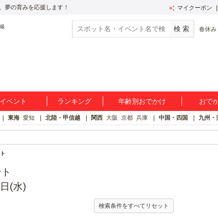
、夢の育みを応援します！
マイクーポン
春休み
イベント
ランキング
年齢別おでかけ
おで
東海
愛知
北陸・甲信越
関西
大阪
京都
兵庫
中国・四国
九州・
ト
ント
日(水)
検索条件をすべてリセット