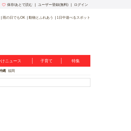
保存/あとで読む
ユーザー登録(無料)
ログイン
雨の日でもOK
動物とふれあう
1日中遊べるスポット
かけニュース
子育て
特集
沖縄
福岡