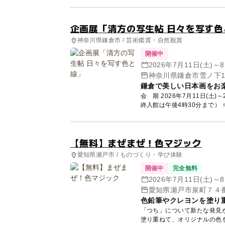
企画展「清方の写生帖 日々を写す色
神奈川県鎌倉市 / 芸術鑑賞・自然観賞
開催中
2026年7月11日(土)
神奈川県鎌倉市雪ノ下1-
鎌倉で美しい日本画をお
会 期 2026年7月11日(土)
終入館は午後4時30分まで） 
【無料】まぜまぜ！色マジック
愛知県瀬戸市 / ものづくり・学び体験
開催中
完全無料
2026年7月11日(土)
愛知県瀬戸市泉町７４
色鉛筆やクレヨンを塗り
「つち」について新たな発見ができる
塗り重ねて、オリジナルの色を