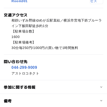
Room301
交通アクセス
相鉄いずみ野線ゆめが丘駅直結／横浜市営地下鉄ブルーラ
イン下飯田駅徒歩約1分
【駐車場台数】
1600
【駐車場備考】
30分毎250円/1000円の買い物で1時間無料
問い合わせ先
044-299-9009
アストロコネクト
参加に関する情報
予約/応募
備考
問い合わせ先に直接ご確認ください。