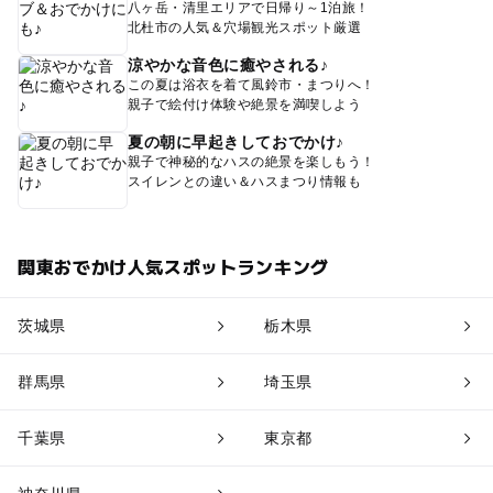
八ヶ岳・清里エリアで日帰り～1泊旅！
北杜市の人気＆穴場観光スポット厳選
涼やかな音色に癒やされる♪
この夏は浴衣を着て風鈴市・まつりへ！
親子で絵付け体験や絶景を満喫しよう
夏の朝に早起きしておでかけ♪
親子で神秘的なハスの絶景を楽しもう！
スイレンとの違い＆ハスまつり情報も
関東おでかけ人気スポットランキング
茨城県
栃木県
群馬県
埼玉県
千葉県
東京都