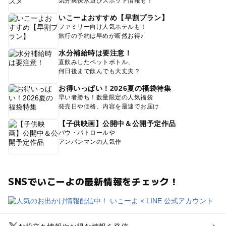
気分爽快水遊びスポット情報も！
いこーよおすすめ【早割プラン】
ファミリー向け人気ホテルも！
旅行の予約は早めが断然お得♪
水分補給時は要注意！
直飲みしたペットボトル、
何日後まで飲んでも大丈夫？
お得いっぱい！2026夏の福袋特集
早い者勝ち！数量限定の人気福袋
発売日や価格、内容を最速でお届け
【子供映画】公開中＆公開予定作品
パウ・パトロールや
アンパンマンの人気作
SNSでいこーよの最新情報をチェック！