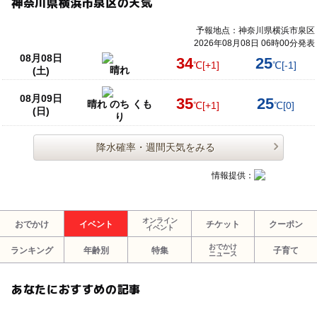
神奈川県横浜市泉区の天気
予報地点：神奈川県横浜市泉区
2026年08月08日 06時00分発表
08月08日
34
25
℃
[+1]
℃
[-1]
晴れ
(土)
08月09日
35
25
晴れ のち くも
℃
[+1]
℃
[0]
(日)
り
降水確率・週間天気をみる
情報提供：
オンライン
おでかけ
イベント
チケット
クーポン
イベント
おでかけ
ランキング
年齢別
特集
子育て
ニュース
あなたにおすすめの記事