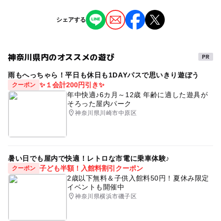
※掲載の情報は天候や主催者側の都合などにより変更にな
シェアする
ることがあります。
情報提供：イベントバンク
神奈川県内のオススメの遊び
雨もへっちゃら！平日も休日も1DAYパスで思いきり遊ぼう
✨１会計200円引き✨
クーポン
年中快適♪6カ月～12歳 年齢に適した遊具が
そろった屋内パーク
神奈川県川崎市中原区
暑い日でも屋内で快適！レトロな市電に乗車体験♪
子ども半額！入館料割引クーポン
クーポン
2歳以下無料＆子供入館料50円！夏休み限定
イベントも開催中
神奈川県横浜市磯子区