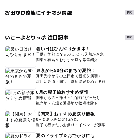
お出かけ家族にイチオシ情報
いこーよとりっぷ 注目記事
暑い日はひんやりかき氷！
子供が笑顔になる♪ふわふわ天然かき氷
関東の有名＆おすすめ店を厳選紹介
東京から90分のまちで夏旅！
真田氏ゆかりの上田市で観光を満喫♪
涼しい高原・国宝・別所温泉をめぐる旅
8月の親子旅おすすめ情報
関東からの日帰り～1泊旅にぴったり
観光地・穴場＆避暑地や収穫体験も！
【関東】おすすめ夏祭り情報
8月＆夏休みに楽しめる♪
親子で行きたいお祭り・イベントが満載
夏のドライブ＆おでかけにも♪