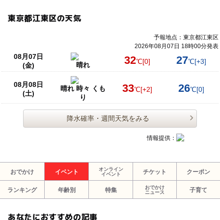
東京都江東区の天気
予報地点：東京都江東区
2026年08月07日 18時00分発表
08月07日
32
27
℃
[0]
℃
[+3]
晴れ
(金)
08月08日
33
26
晴れ 時々 くも
℃
[+2]
℃
[0]
(土)
り
降水確率・週間天気をみる
情報提供：
オンライン
おでかけ
イベント
チケット
クーポン
イベント
おでかけ
ランキング
年齢別
特集
子育て
ニュース
あなたにおすすめの記事