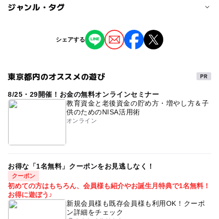
0歳･1歳･2歳の赤ちゃん(乳児･幼児)
ジャンル・タグ
入場者数を限定して、アルコール消毒をしています
3歳･4歳･5歳･6歳(幼児)
小学生
中学生･高校生
大人
子供の料金詳細
0歳からー中学生（0歳ー4歳までは大人の人とお越しくだ
ジャンル
予約/応募
シェアする
さい。）
撮影イベント
芸術鑑賞・自然観賞
予約不要
大人の料金
ものづくり・学び体験
東京都内のオススメの遊び
注意・制限事項
1,000円
公演中、飲食可能。お持ち込み可能。りさカフェで飲み物
8/25・29開催！お金の無料オンラインセミナー
タグ
販売もあります。
教育資金と老後資金の貯め方・増やし方＆子
大人の料金詳細
供のためのNISA活用術
#無料撮影会
落語
0さいから
みどりの日
高校生以上。
オンライン
応募方法
ちいさい子どもでも楽しめる
5歳お出かけ
このイベントの受付は終了しました。
伝統芸能体験
完全屋内雨の日でもok
雨の日でもOK
お得な「1名無料」クーポンをお見逃しなく！
クーポン
初めての方はもちろん、会員様も紹介やお誕生月特典で1名無料！
お得に遊ぼう♪
新規会員様も既存会員様も利用OK！クーポ
ン詳細をチェック