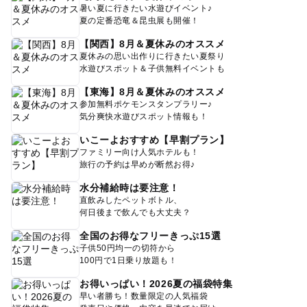
暑い夏に行きたい水遊びイベント♪
夏の定番恐竜＆昆虫展も開催！
【関西】8月＆夏休みのオススメ
夏休みの思い出作りに行きたい夏祭り
水遊びスポット＆子供無料イベントも
【東海】8月＆夏休みのオススメ
参加無料ポケモンスタンプラリー♪
気分爽快水遊びスポット情報も！
いこーよおすすめ【早割プラン】
ファミリー向け人気ホテルも！
旅行の予約は早めが断然お得♪
水分補給時は要注意！
直飲みしたペットボトル、
何日後まで飲んでも大丈夫？
全国のお得なフリーきっぷ15選
子供50円均一の切符から
100円で1日乗り放題も！
お得いっぱい！2026夏の福袋特集
早い者勝ち！数量限定の人気福袋