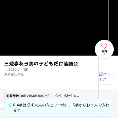
保存
3
三遊亭あら馬の子どもだけ落語会
2025-5-4(日)
東京都江東区
対象年齢
0歳-2歳
3歳-6歳
小学生
中学生･高校生
大人
0-4歳は必ず大人の方とご一緒に。5歳からお一人で入れ
ます