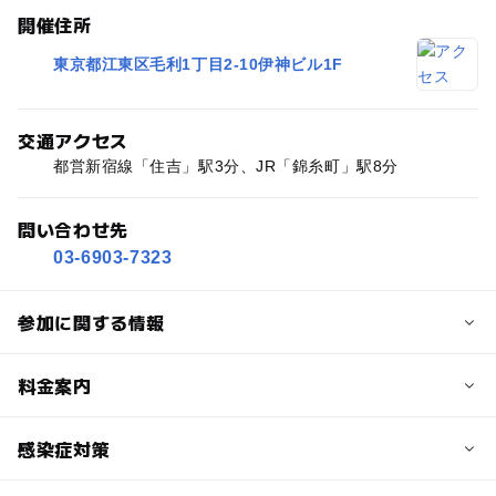
開催住所
東京都江東区毛利1丁目2-10伊神ビル1F
交通アクセス
都営新宿線「住吉」駅3分、JR「錦糸町」駅8分
問い合わせ先
03-6903-7323
参加に関する情報
定員
料金案内
30人
子供の料金
感染症対策
対象年齢
500円