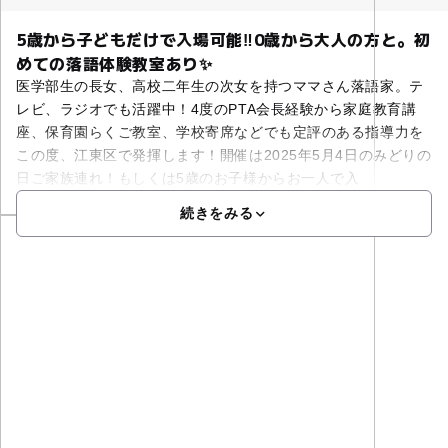
5歳から子どもだけで入場可能‼️0歳から大人の方と。初
めての落語体験教室あり✨
医学部生の長女、高校二年生の次女を持つママさん落語家。テ
レビ、ラジオでも活躍中！4度のPTA会長経験から家庭教育講
座、保育園らくご教室、学校寄席などでも定評のある指導力を
この度、江東区で発揮します！開催は2025年5月4日のみどりの
日ご家族連れ！もしくは5歳のお子様からお一人で入
続きをみる