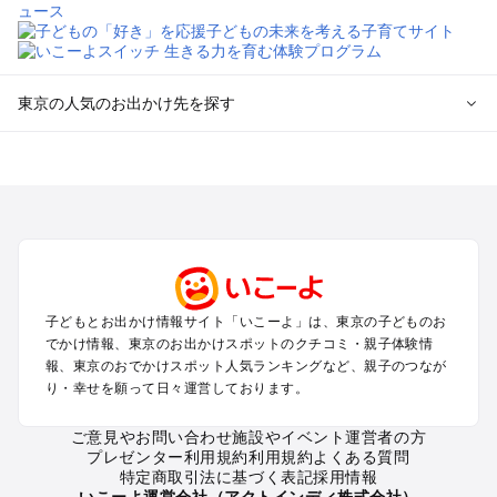
東京の人気のお出かけ先を探す
東京のエリアからプール子ども連れのお出かけスポット
を探す
立川・国分寺・八王子・昭島・多摩のプールお出かけ
お台場・品川・新橋・汐留・豊洲のプールお出かけ
上野・浅草・錦糸町・両国のプールお出かけ
町田・相模原・愛川・上野原のプールお出かけ
渋谷・原宿・恵比寿・中目黒・自由が丘のプールお出かけ
子どもとお出かけ情報サイト「いこーよ」は、東京の子どものお
池袋・赤羽・王子・巣鴨・目白・石神井のプールお出かけ
でかけ情報、東京のお出かけスポットのクチコミ・親子体験情
新宿・高田馬場・代々木・千駄ヶ谷のプールお出かけ
報、東京のおでかけスポット人気ランキングなど、親子のつなが
銀座・丸の内・日本橋・有楽町・築地・月島のプールお出かけ
り・幸せを願って日々運営しております。
吉祥寺・三鷹・中野・高円寺・荻窪・阿佐谷のプールお出かけ
小金井・小平・西東京・東村山・東久留米のプールお出かけ
ご意見やお問い合わせ
施設やイベント運営者の方
プレゼンター利用規約
利用規約
よくある質問
府中・調布・狛江のプールお出かけ
特定商取引法に基づく表記
採用情報
青梅・奥多摩のプールお出かけ
いこーよ運営会社（アクトインディ株式会社）