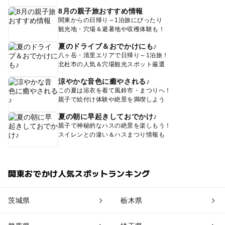
8月の親子旅おすすめ情報
関東からの日帰り～1泊旅にぴったり
観光地・穴場＆避暑地や収穫体験も！
夏のドライブ＆おでかけにも♪
八ヶ岳・清里エリアで日帰り～1泊旅！
北杜市の人気＆穴場観光スポット厳選
涼やかな音色に癒やされる♪
この夏は浴衣を着て風鈴市・まつりへ！
親子で絵付け体験や絶景を満喫しよう
夏の朝に早起きしておでかけ♪
親子で神秘的なハスの絶景を楽しもう！
スイレンとの違い＆ハスまつり情報も
関東おでかけ人気スポットランキング
茨城県
栃木県