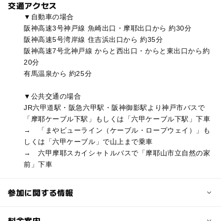
交通アクセス
▼自動車の場合
阪神高速3号神戸線 魚崎出口・摩耶出口から 約30分
阪神高速5号湾岸線 住吉浜出口から 約35分
阪神高速7号北神戸線 からと西出口・からと東出口から約
20分
有馬温泉から 約25分
▼公共交通の場合
JR六甲道駅・阪急六甲駅・阪神御影駅より神戸市バスで
「摩耶ケーブル下駅」もしくは「六甲ケーブル下駅」下車
→ 「まやビューライン（ケーブル・ロープウェイ）」も
しくは「六甲ケーブル」で山上まで乗車
→ 六甲摩耶スカイシャトルバスで「摩耶山市立自然の家
前」下車
参加に関する情報
定員
料金案内