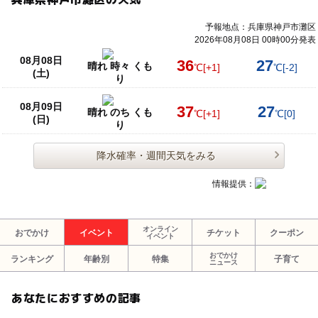
予報地点：兵庫県神戸市灘区
2026年08月08日 00時00分発表
08月08日
36
27
晴れ 時々 くも
℃
[+1]
℃
[-2]
(土)
り
08月09日
37
27
晴れ のち くも
℃
[+1]
℃
[0]
(日)
り
降水確率・週間天気をみる
情報提供：
オンライン
おでかけ
イベント
チケット
クーポン
イベント
おでかけ
ランキング
年齢別
特集
子育て
ニュース
あなたにおすすめの記事