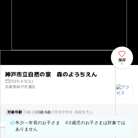
保存
0
神戸市立自然の家 森のようちえん
2025-4-5(土)
兵庫県神戸市灘区
対象年齢
0歳-2歳
3歳-6歳
小学生
中学生･高校生
大人
年少～年長のお子さま ※2歳児のお子さまは対象では
ありません