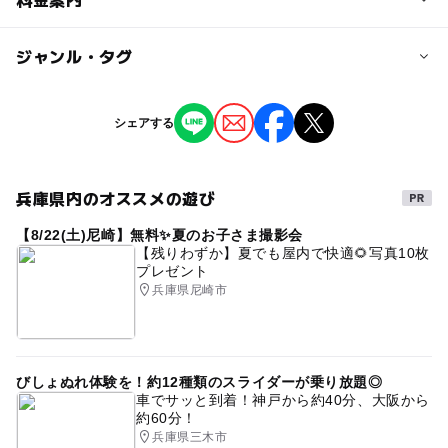
25人
子供の料金
ジャンル・タグ
定員詳細
4,500円
定員に達しない場合は追加募集を行います
ジャンル
シェアする
自然体験
対象年齢
3歳･4歳･5歳･6歳(幼児)
兵庫県内のオススメの遊び
タグ
予約/応募
【8/22(土)尼崎】無料✨夏のお子さま撮影会
外遊び
自然と触れ合う
のびのびできる
主体性
【残りわずか】夏でも屋内で快適🌻写真10枚
予約必要
プレゼント
森のようちえん
お友達と参加可
駐車場無料
兵庫県尼崎市
予約ページ
予約はこちらから
びしょぬれ体験を！約12種類のスライダーが乗り放題◎
車でサッと到着！神戸から約40分、大阪から
約60分！
兵庫県三木市