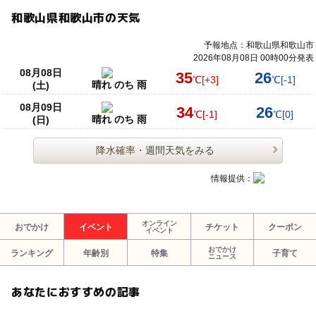
和歌山県和歌山市の天気
予報地点：和歌山県和歌山市
2026年08月08日 00時00分発表
08月08日
35
26
℃
[+3]
℃
[-1]
晴れ のち 雨
(土)
08月09日
34
26
℃
[-1]
℃
[0]
晴れ のち 雨
(日)
降水確率・週間天気をみる
情報提供：
オンライン
おでかけ
イベント
チケット
クーポン
イベント
おでかけ
ランキング
年齢別
特集
子育て
ニュース
あなたにおすすめの記事