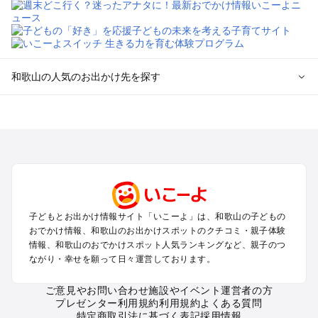
和歌山の人気のお出かけ先を探す
和歌山のエリアからプール子ども連れのお出かけスポッ
トを探す
和歌山市・加太・和歌浦・紀の川のプールお出かけ
白浜・龍神のプールお出かけ
有田・御坊・日高のプールお出かけ
勝浦・串本・すさみのプールお出かけ
高野山のプールお出かけ
子どもとお出かけ情報サイト「いこーよ」は、和歌山の子どもの
新宮・本宮・中辺路のプールお出かけ
おでかけ情報、和歌山のお出かけスポットのクチコミ・親子体験
情報、和歌山のおでかけスポット人気ランキングなど、親子のつ
和歌山の定番お出かけスポット
ながり・幸せを願って日々運営しております。
和歌山の遊園地
ご意見やお問い合わせ
施設やイベント運営者の方
和歌山の動物園
プレゼンター利用規約
利用規約
よくある質問
和歌山のバーベキュー
特定商取引法に基づく表記
採用情報