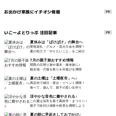
お出かけ家族にイチオシ情報
いこーよとりっぷ 注目記事
夏休みは「ばけばけ」の舞台へ
聖地巡礼・グルメ・花火大会を満喫！
夏の松江で「やりたいこと」をご紹介
7月の親子旅おすすめ情報
関西の日帰り旅や週末・連休旅に♪
観光地・穴場＆祭り＆外遊びを満喫
夏の土曜は「土曜夜市」へ♪
商店街で縁日・屋台・イベント満喫！
食べて、遊んで、親子の思い出作り
涼やかな音色に癒やされる♪
この夏は浴衣を着て風鈴市・まつりへ！
親子で絵付け体験や絶景を満喫しよう
夏の朝に早起きしておでかけ♪