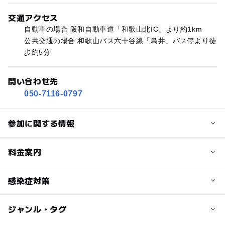
交通アクセス
自動車の場合 阪和自動車道「和歌山北IC」より約1km
公共交通の場合 和歌山バス六十谷線「鳥井」バス停より徒
歩約5分
問い合わせ先
050-7116-0797
参加に関する情報
定員
料金案内
10人
子供の料金
感染症対策
対象年齢
1,000円
小学生
中学生･高校生
大人
ジャンル・タグ
当イベントでは下記の対策を実施しています。
大人の料金