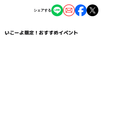
予約/応募
・ソーシャルディスタンスを確保して行っています。
1,000円
ジャンル
シェアする
予約必要
ミニイベント
最終応募締切 2025-4-24(木)
いこーよ限定！おすすめイベント
注意・制限事項
タグ
⚠️ シャボン液で汚れる可能性があります。
シャボン玉
和歌山市
応募方法
このイベントの受付は終了しました。
予約ページ
予約はこちらから