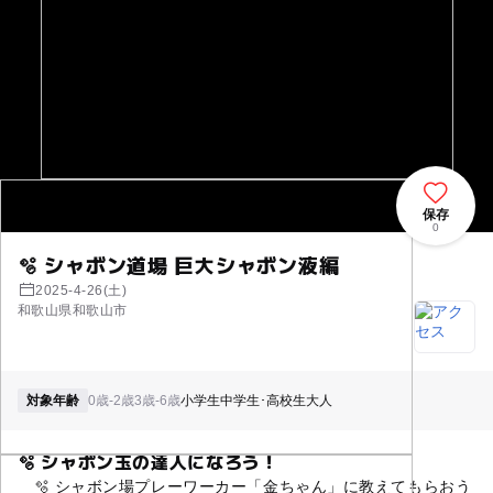
保存
0
🫧 シャボン道場 巨大シャボン液編
2025-4-26(土)
和歌山県和歌山市
対象年齢
0歳-2歳
3歳-6歳
小学生
中学生･高校生
大人
🫧 シャボン玉の達人になろう！
🫧 シャボン場プレーワーカー「金ちゃん」に教えてもらおう