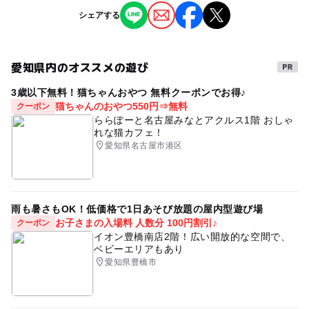
【３月２3日（日）【トークショー「ラジコンって楽しい
ジャンル
シェアする
よ！」】
子供の料金詳細
ものづくり・学び体験
13：30～14：30
小中学生500円
先着40名様の座席をご用意（立ち見も可能です）
高大生800円
愛知県内のオススメの遊び
タグ
未就学児無料
対象年齢
3歳以下無料！猫ちゃんおやつ 無料クーポンでお得♪
春休み
トークショー
飛行機大好き
ラジコン
3歳･4歳･5歳･6歳(幼児)
小学生
中学生･高校生
大人
猫ちゃんのおやつ550円⇒無料
クーポン
大人の料金
ららぽーと名古屋みなとアクルス1階 おしゃ
1,000円
れな猫カフェ！
予約/応募
愛知県名古屋市港区
予約不要
雨も暑さもOK！低価格で1日あそび放題の屋内型遊び場
お子さまの入場料 人数分 100円割引♪
クーポン
イオン豊橋南店2階！広い開放的な空間で、
ベビーエリアもあり
愛知県豊橋市