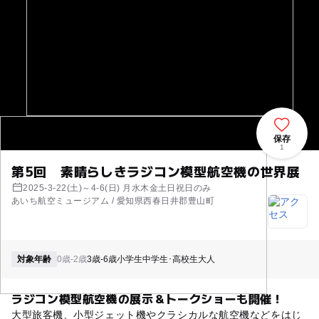
保存
1
第5回 素晴らしきラジコン模型航空機の世界展
2025-3-22(土)～4-6(日) 月水木金土日祝日のみ
あいち航空ミュージアム / 愛知県西春日井郡豊山町
対象年齢
0歳-2歳
3歳-6歳
小学生
中学生･高校生
大人
ラジコン模型航空機の展示＆トークショーも開催！
大型旅客機、小型ジェット機やクラシカルな航空機などをはじ