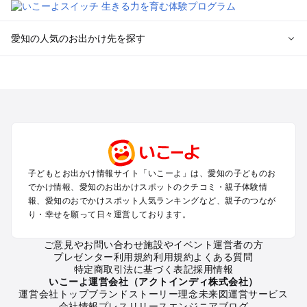
愛知の人気のお出かけ先を探す
愛知のエリアからプール子ども連れのお出かけスポット
を探す
岡崎・豊田・豊橋・三河湾のプールお出かけ
名古屋（名駅・栄・名古屋城・金山・千種）周辺のプールお出
かけ
犬山・一宮・小牧・瀬戸・各務原・尾張のプールお出かけ
知多半島（常滑・半田・南知多）のプールお出かけ
子どもとお出かけ情報サイト「いこーよ」は、愛知の子どものお
でかけ情報、愛知のお出かけスポットのクチコミ・親子体験情
愛知の定番お出かけスポット
報、愛知のおでかけスポット人気ランキングなど、親子のつなが
り・幸せを願って日々運営しております。
愛知の遊園地
愛知の動物園
ご意見やお問い合わせ
施設やイベント運営者の方
愛知のバーベキュー
プレゼンター利用規約
利用規約
よくある質問
愛知の釣り
特定商取引法に基づく表記
採用情報
愛知の牧場
いこーよ運営会社（アクトインディ株式会社）
運営会社トップ
ブランドストーリー
理念
未来図
運営サービス
愛知のプール
会社情報
プレスリリース
エンジニアブログ