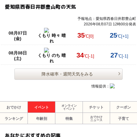
愛知県西春日井郡豊山町の天気
予報地点：愛知県西春日井郡豊山町
2026年08月07日 12時00分発表
08月07日
35
25
くもり 時々 晴
℃
[0]
℃
[+1]
(金)
れ
08月08日
34
27
くもり のち 晴
℃
[-1]
℃
[-1]
(土)
れ
降水確率・週間天気をみる
情報提供：
オンライン
おでかけ
イベント
チケット
クーポン
イベント
おでかけ
ランキング
年齢別
特集
子育て
ニュース
あなたにおすすめの記事