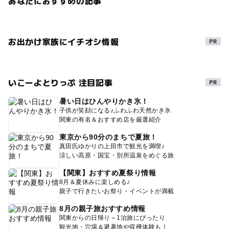
あなたにおすすめの記事
お出かけ家族にイチオシ情報
いこーよとりっぷ 注目記事
暑い日はひんやりかき氷！
子供が笑顔になる♪ふわふわ天然かき氷
関東の有名＆おすすめ店を厳選紹介
東京から90分のまちで夏旅！
真田氏ゆかりの上田市で観光を満喫♪
涼しい高原・国宝・別所温泉をめぐる旅
【関東】おすすめ夏祭り情報
8月＆夏休みに楽しめる♪
親子で行きたいお祭り・イベントが満載
8月の親子旅おすすめ情報
関東からの日帰り～1泊旅にぴったり
観光地・穴場＆避暑地や収穫体験も！