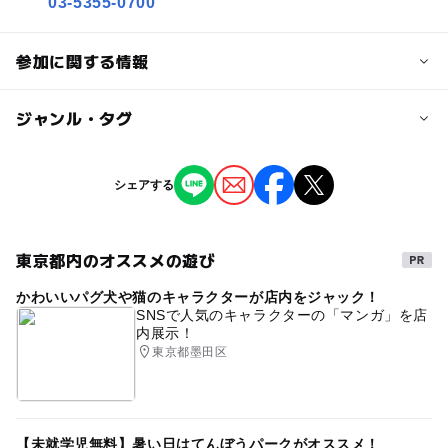
03-5355-0700
参加に関する情報
対象年齢
ジャンル・タグ
0歳･1歳･2歳の赤ちゃん(乳児･幼児)
3歳･4歳･5歳･6歳(幼児)
小学生
中学生･高校生
大人
ジャンル
シェアする
芸術鑑賞・自然観賞
街なかイベント
予約/応募
予約不要
東京都内のオススメの遊び
タグ
かわいいパグ犬や猫のキャラクターが店内をジャック！
インフィオラータ
花をまく
アートプロジェクト
SNSで人気のキャラクターの「マンガ」を店
内展示！
花絵
東京都墨田区
【未就学児無料】暑い日はてんぼうパークがオススメ！