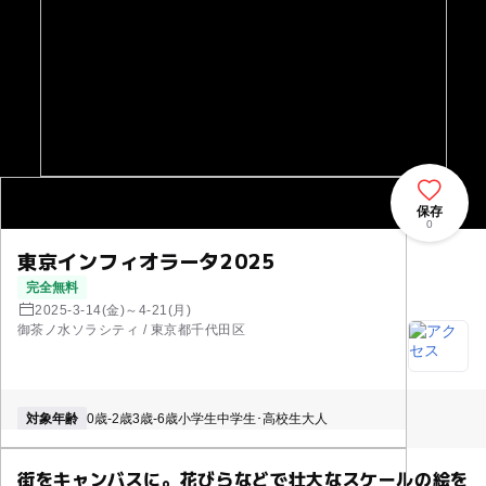
保存
0
東京インフィオラータ2025
完全無料
2025-3-14(金)～4-21(月)
御茶ノ水ソラシティ / 東京都千代田区
対象年齢
0歳-2歳
3歳-6歳
小学生
中学生･高校生
大人
街をキャンバスに。花びらなどで壮大なスケールの絵を