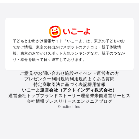
を探す
立川・国分寺・八王子・昭島・多摩のプールお出かけ
お台場・品川・新橋・汐留・豊洲のプールお出かけ
上野・浅草・錦糸町・両国のプールお出かけ
町田・相模原・愛川・上野原のプールお出かけ
渋谷・原宿・恵比寿・中目黒・自由が丘のプールお出かけ
子どもとお出かけ情報サイト「いこーよ」は、東京の子どものお
池袋・赤羽・王子・巣鴨・目白・石神井のプールお出かけ
でかけ情報、東京のお出かけスポットのクチコミ・親子体験情
新宿・高田馬場・代々木・千駄ヶ谷のプールお出かけ
報、東京のおでかけスポット人気ランキングなど、親子のつなが
銀座・丸の内・日本橋・有楽町・築地・月島のプールお出かけ
り・幸せを願って日々運営しております。
吉祥寺・三鷹・中野・高円寺・荻窪・阿佐谷のプールお出かけ
小金井・小平・西東京・東村山・東久留米のプールお出かけ
ご意見やお問い合わせ
施設やイベント運営者の方
プレゼンター利用規約
利用規約
よくある質問
府中・調布・狛江のプールお出かけ
特定商取引法に基づく表記
採用情報
青梅・奥多摩のプールお出かけ
いこーよ運営会社（アクトインディ株式会社）
蒲田・大森・羽田周辺のプールお出かけ
運営会社トップ
ブランドストーリー
理念
未来図
運営サービス
会社情報
プレスリリース
エンジニアブログ
葛西・新木場・亀戸・亀有・柴又のプールお出かけ
© actindi Inc.
北千住・日暮里・荒川のプールお出かけ
二子玉川・三軒茶屋・駒沢・世田谷のプールお出かけ
秋葉原・神田・御茶ノ水・神楽坂・後楽園・九段下のプールお
出かけ
六本木・赤坂・青山・麻布・白金のプールお出かけ