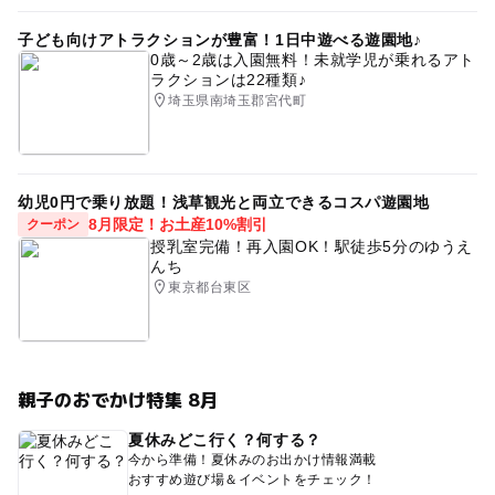
子ども向けアトラクションが豊富！1日中遊べる遊園地♪
0歳～2歳は入園無料！未就学児が乗れるアト
ラクションは22種類♪
埼玉県南埼玉郡宮代町
幼児0円で乗り放題！浅草観光と両立できるコスパ遊園地
8月限定！お土産10%割引
クーポン
授乳室完備！再入園OK！駅徒歩5分のゆうえ
んち
東京都台東区
親子のおでかけ特集 8月
夏休みどこ行く？何する？
今から準備！夏休みのお出かけ情報満載
おすすめ遊び場＆イベントをチェック！