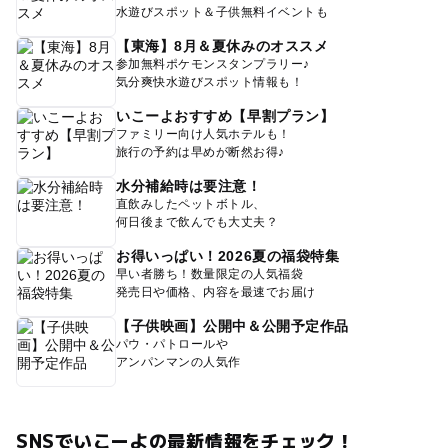
水遊びスポット＆子供無料イベントも
【東海】8月＆夏休みのオススメ
参加無料ポケモンスタンプラリー♪
気分爽快水遊びスポット情報も！
いこーよおすすめ【早割プラン】
ファミリー向け人気ホテルも！
旅行の予約は早めが断然お得♪
水分補給時は要注意！
直飲みしたペットボトル、
何日後まで飲んでも大丈夫？
お得いっぱい！2026夏の福袋特集
早い者勝ち！数量限定の人気福袋
発売日や価格、内容を最速でお届け
【子供映画】公開中＆公開予定作品
パウ・パトロールや
アンパンマンの人気作
SNSでいこーよの最新情報をチェック！