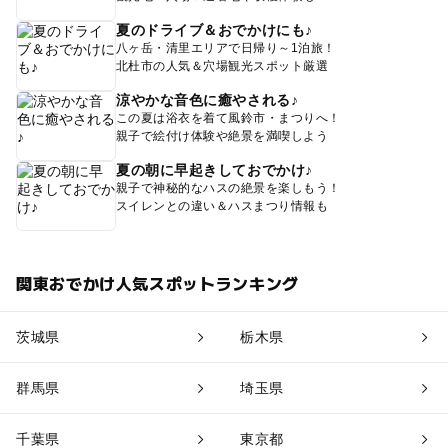
夏のドライブ＆おでかけにも♪
八ヶ岳・清里エリアで日帰り～1泊旅！
北杜市の人気＆穴場観光スポット厳選
涼やかな音色に癒やされる♪
この夏は浴衣を着て風鈴市・まつりへ！
親子で絵付け体験や絶景を満喫しよう
夏の朝に早起きしておでかけ♪
親子で神秘的なハスの絶景を楽しもう！
スイレンとの違い＆ハスまつり情報も
関東おでかけ人気スポットランキング
茨城県
栃木県
群馬県
埼玉県
千葉県
東京都