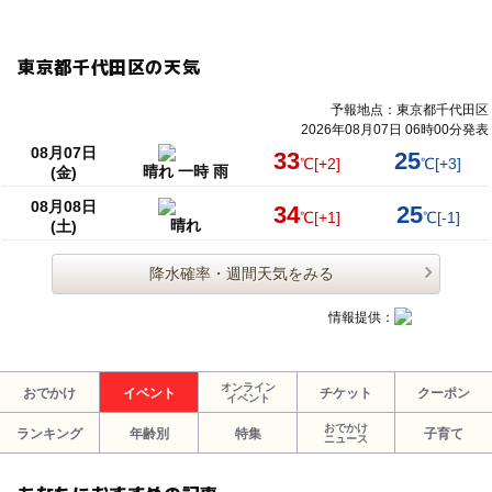
東京都千代田区の天気
予報地点：東京都千代田区
2026年08月07日 06時00分発表
08月07日
33
25
℃
[+2]
℃
[+3]
晴れ 一時 雨
(金)
08月08日
34
25
℃
[+1]
℃
[-1]
晴れ
(土)
降水確率・週間天気をみる
情報提供：
オンライン
おでかけ
イベント
チケット
クーポン
イベント
おでかけ
ランキング
年齢別
特集
子育て
ニュース