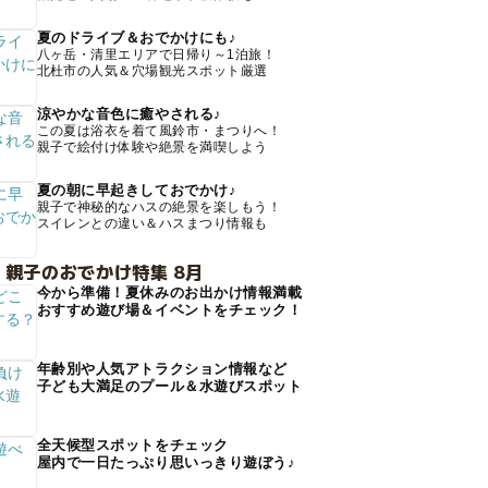
夏のドライブ＆おでかけにも♪
八ヶ岳・清里エリアで日帰り～1泊旅！
北杜市の人気＆穴場観光スポット厳選
涼やかな音色に癒やされる♪
この夏は浴衣を着て風鈴市・まつりへ！
親子で絵付け体験や絶景を満喫しよう
夏の朝に早起きしておでかけ♪
親子で神秘的なハスの絶景を楽しもう！
スイレンとの違い＆ハスまつり情報も
 親子のおでかけ特集 8月
今から準備！夏休みのお出かけ情報満載
おすすめ遊び場＆イベントをチェック！
年齢別や人気アトラクション情報など
子ども大満足のプール＆水遊びスポット
全天候型スポットをチェック
屋内で一日たっぷり思いっきり遊ぼう♪