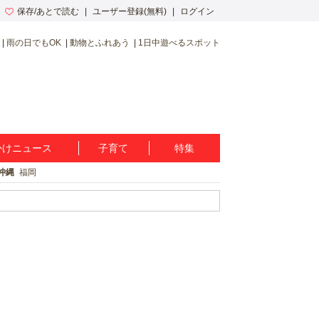
保存/あとで読む
ユーザー登録(無料)
ログイン
雨の日でもOK
動物とふれあう
1日中遊べるスポット
かけニュース
子育て
特集
沖縄
福岡