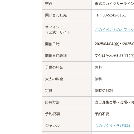
交通
東武スカイツリーライ
問い合わせ先
Tel:
03-5242-8161
オフィシャル
このイベントのオフィ
（公式）サイト
開催日時
2025/04/04(金)〜2025/0
開催日時詳細
受付はそれぞれ終了時間
子供の料金
無料
大人の料金
無料
定員
随時受付制
応募方法
当日直接会場へ会場へ
予約/応募
予約不要
ジャンル
ものづくり・学び体験