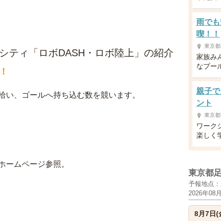
雨でも
喫！！
東京都
シティ「ロボDASH・ロボ陸上」の紹介
家族み
なプー
！
親子で
拾い、ゴールへ持ち込む数を競います。
ント
東京都
ワーク
楽しく
ホームページ参照。
東京都
予報地点：
2026年08
8月7日(