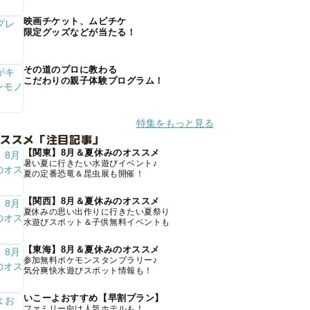
映画チケット、ムビチケ
限定グッズなどが当たる！
その道のプロに教わる
こだわりの親子体験プログラム！
特集をもっと見る
オススメ「注目記事」
【関東】8月＆夏休みのオススメ
暑い夏に行きたい水遊びイベント♪
夏の定番恐竜＆昆虫展も開催！
【関西】8月＆夏休みのオススメ
夏休みの思い出作りに行きたい夏祭り
水遊びスポット＆子供無料イベントも
【東海】8月＆夏休みのオススメ
参加無料ポケモンスタンプラリー♪
気分爽快水遊びスポット情報も！
いこーよおすすめ【早割プラン】
ファミリー向け人気ホテルも！