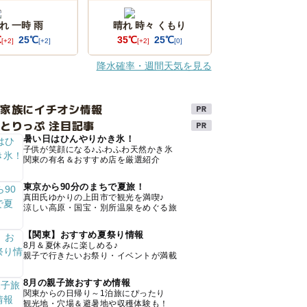
れ 一時 雨
晴れ 時々 くもり
℃
25℃
35℃
25℃
[+2]
[+2]
[+2]
[0]
降水確率・週間天気を見る
け家族にイチオシ情報
とりっぷ 注目記事
暑い日はひんやりかき氷！
子供が笑顔になる♪ふわふわ天然かき氷
関東の有名＆おすすめ店を厳選紹介
東京から90分のまちで夏旅！
真田氏ゆかりの上田市で観光を満喫♪
涼しい高原・国宝・別所温泉をめぐる旅
【関東】おすすめ夏祭り情報
8月＆夏休みに楽しめる♪
親子で行きたいお祭り・イベントが満載
8月の親子旅おすすめ情報
関東からの日帰り～1泊旅にぴったり
観光地・穴場＆避暑地や収穫体験も！