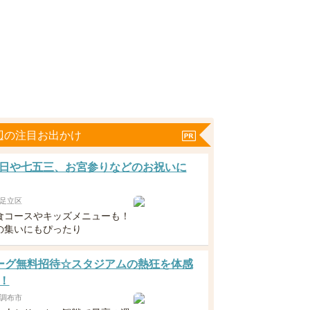
辺の注目お出かけ
日や七五三、お宮参りなどのお祝いに
足立区
食コースやキッズメニューも！
の集いにもぴったり
ーグ無料招待☆スタジアムの熱狂を体感
！
調布市