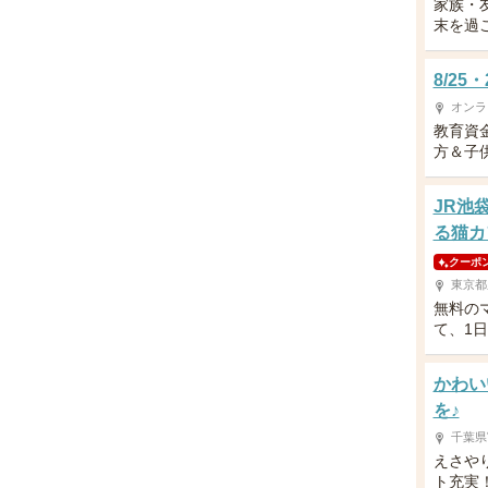
家族・
末を過
8/2
オンラ
教育資
方＆子供
JR池
る猫カ
クーポ
東京都
無料の
て、1
かわい
を♪
千葉県
えさや
ト充実