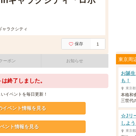
inギャラクシティ「ロボ
1ギャラクシティ
保存
1
東京周
クーポン
お知らせ
お誕生
トは終了しました。
も！
東京都
しいイベントを毎日更新！
本格和
三世代
のイベント情報を見る
☆Jリ
しよう
ベント情報を見る
東京都