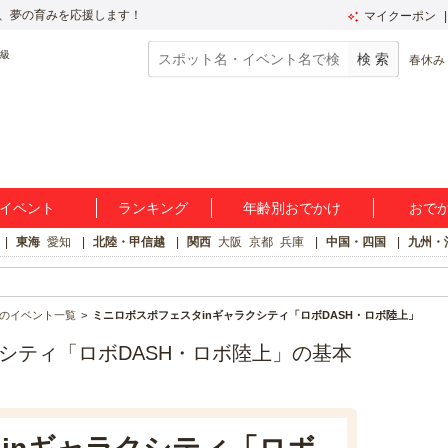
、夢の育みを応援します！
マイクーポン
春休み
イベント
ランキング
年齢別おでかけ
おで
東海
愛知
北陸・甲信越
関西
大阪
京都
兵庫
中国・四国
九州・
のイベント一覧
ミニロボスポフェスタinギャラクシティ「ロボDASH・ロボ陸上」
シティ「ロボDASH・ロボ陸上」の基本