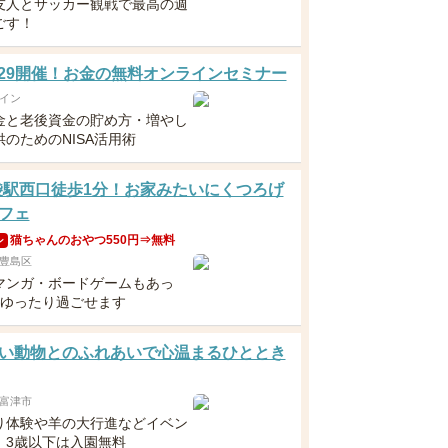
友人とサッカー観戦で最高の週
ごす！
5・29開催！お金の無料オンラインセミナー
イン
金と老後資金の貯め方・増やし
のためのNISA活用術
袋駅西口徒歩1分！お家みたいにくつろげ
フェ
猫ちゃんのおやつ550円⇒無料
ン
豊島区
マンガ・ボードゲームもあっ
日ゆったり過ごせます
い動物とのふれあいで心温まるひととき
富津市
り体験や羊の大行進などイベン
！3歳以下は入園無料