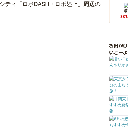
シティ「ロボDASH・ロボ陸上」周辺の
晴
33
お出か
いこーよ