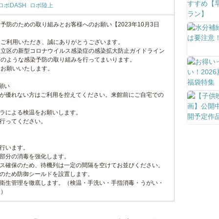
ロボDASH
ロボ陸上
予防のための取り組みとお客様へのお願い【2023年10月3日
をご利用いただき、誠にありがとうございます。
足立区の新型コロナウイルス感染症の感染拡大防止ガイドライン
下のような感染予防の取り組みを行ってまいります。
をお願いいたします。
願い
調が優れない方はご利用を控えてください。来館前にご自宅での
メラによる検温をお願いします。
を行ってください。
に行います。
い部分の消毒を強化します。
ンス確保のため、待機列は一定の間隔を空けてお並びください。
止のため防御シールドを設置します。
・衛生管理を徹底します。（検温・手洗い・手指消毒・うがい・
））