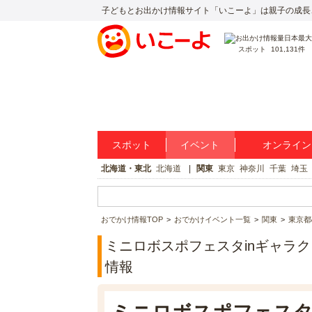
子どもとお出かけ情報サイト「いこーよ」は親子の成長
スポット
101,131件
スポット
イベント
オンライン
北海道・東北
北海道
関東
東京
神奈川
千葉
埼玉
おでかけ情報TOP
おでかけイベント一覧
関東
東京都
ミニロボスポフェスタinギャラク
情報