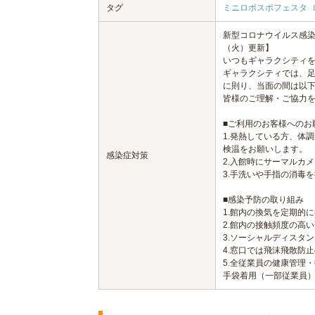
タグ
ミニロボスポフェスタ
新型コロナウイルス感染
（火）更新】
いつもギャラクシティ
ギャラクシティでは、
に則り、当面の間は以
皆様のご理解・ご協力
■ご利用のお客様へのお
1.発熱している方、体
検温をお願いします。
感染症対策
2.入館時にサーマルカ
3.手洗いや手指の消毒
■感染予防の取り組み
1.館内の換気を定期的
2.館内の接触頻度の高
3.ソーシャルディスタ
4.窓口では飛沫飛散防
5.全従業員の健康管理
手袋着用（一部従業員