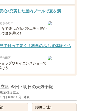
安心♪充実した屋内プールで夏を満
あきる野市
んなで楽しめるバラエティ豊か
ルで夏を満喫！！
見て触って驚く！科学のふしぎ体験イベ
千代田区
ショップやサイエンスショーで
学ぼう
足立区
今日・明日の天気予報
東京都足立区
月07日 00時00分
発表
金)
8月8日(土)