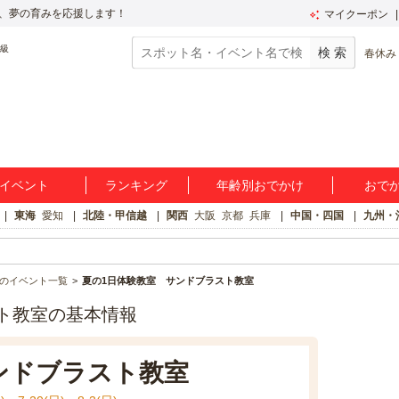
、夢の育みを応援します！
マイクーポン
春休み
イベント
ランキング
年齢別おでかけ
おで
東海
愛知
北陸・甲信越
関西
大阪
京都
兵庫
中国・四国
九州・
のイベント一覧
夏の1日体験教室 サンドブラスト教室
ト教室の基本情報
ンドブラスト教室