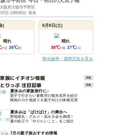
大阪市平野区
今日・明日の天気予報
大阪府大阪市平野区
月07日 12時00分
発表
金)
8月8日(土)
晴れ
晴れ
℃
26℃
38℃
27℃
[+1]
[0]
[+3]
[-1]
降水確率・週間天気を見る
け家族にイチオシ情報
とりっぷ 注目記事
夏休みの家族旅行に♪
親子で行きたい倉敷市の観光名所を紹介
映画のロケ地巡り＆親子向けの体験充実
夏休みは「ばけばけ」の舞台へ
聖地巡礼・グルメ・花火大会を満喫！
夏の松江で「やりたいこと」をご紹介
7月の親子旅おすすめ情報