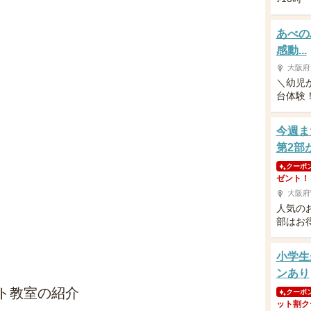
あべの
感動...
大阪府
＼幼児
台体験！／
今週ま
第2部
クーポ
ゼント！
大阪府
人気の
部はお
小学生
ンあり
ト教室の紹介
クーポ
ット割ク