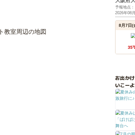
大阪府
予報地点：
2026年08
8月7日(
ト教室周辺の地図
35
お出か
いこーよ