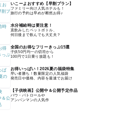
いこーよおすすめ【早割プラン】
ファミリー向け人気ホテルも！
旅行の予約は早めが断然お得♪
水分補給時は要注意！
直飲みしたペットボトル、
何日後まで飲んでも大丈夫？
全国のお得なフリーきっぷ15選
子供50円均一の切符から
100円で1日乗り放題も！
お得いっぱい！2026夏の福袋特集
早い者勝ち！数量限定の人気福袋
発売日や価格、内容を最速でお届け
【子供映画】公開中＆公開予定作品
パウ・パトロールや
アンパンマンの人気作