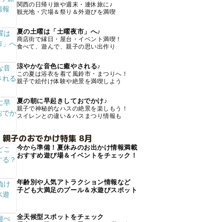
関西の日帰り旅や週末・連休旅に♪
観光地・穴場＆祭り＆外遊びを満喫
夏の土曜は「土曜夜市」へ♪
商店街で縁日・屋台・イベント満喫！
食べて、遊んで、親子の思い出作り
涼やかな音色に癒やされる♪
この夏は浴衣を着て風鈴市・まつりへ！
親子で絵付け体験や絶景を満喫しよう
夏の朝に早起きしておでかけ♪
親子で神秘的なハスの絶景を楽しもう！
スイレンとの違い＆ハスまつり情報も
 親子のおでかけ特集 8月
今から準備！夏休みのお出かけ情報満載
おすすめ遊び場＆イベントをチェック！
年齢別や人気アトラクション情報など
子ども大満足のプール＆水遊びスポット
全天候型スポットをチェック