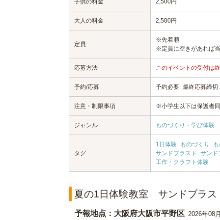
子供の料金
2,500円
大人の料金
2,500円
※先着順
定員
※定員に空きがあれば
応募方法
このイベントの受付は
予約/応募
予約必要
最終応募締切 20
注意・制限事項
※小学生以下は保護者
ジャンル
ものづくり・学び体験
1日体験
ものづくり
も
タグ
サンドブラスト
サンド
工作・クラフト体験
夏の1日体験教室 サンドブラス
予報地点：大阪府大阪市平野区
2026年08