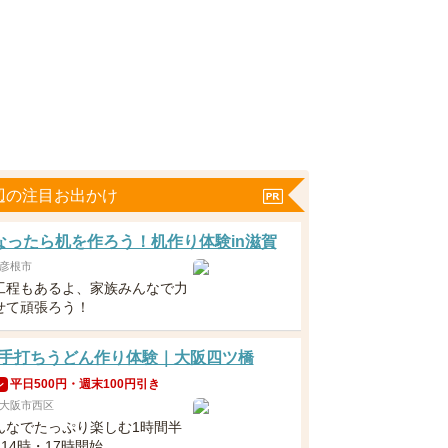
辺の注目お出かけ
なったら机を作ろう！机作り体験in滋賀
彦根市
工程もあるよ、家族みんなで力
せて頑張ろう！
手打ちうどん作り体験｜大阪四ツ橋
平日500円・週末100円引き
ン
大阪市西区
んなでたっぷり楽しむ1時間半
・14時・17時開始