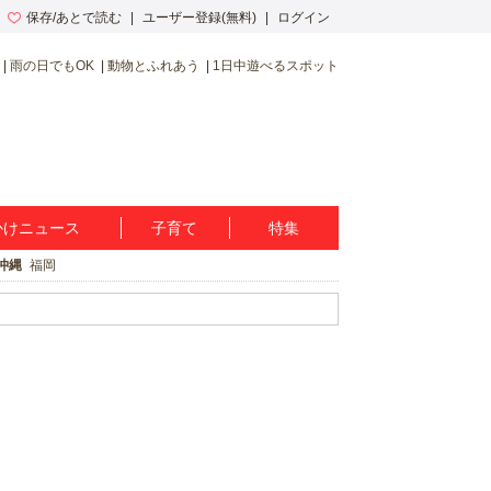
保存/あとで読む
ユーザー登録(無料)
ログイン
雨の日でもOK
動物とふれあう
1日中遊べるスポット
かけニュース
子育て
特集
沖縄
福岡