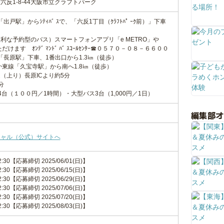
反1-8-44大阪市立クラフトパーク
線「出戸駅」からｼﾃｨﾊﾞ ｽで、「六反1丁目（ｸﾗﾌﾄﾊﾟ ｰｸ前）」下車
利な予約型のバス）スマートフォンアプリ「e METRO」や
けます ｵﾝﾃﾞ ﾏﾝﾄﾞ ﾊﾞ ｽｺｰﾙｾﾝﾀｰ☎０５７０－０８－６６００
町線「長原駅」下車、1番出口から1.3㎞（徒歩）
か東線「久宝寺駅」から南へ1.8㎞（徒歩）
（上り）長原ICより約5分
分
台（１００円／1時間）・大型バス3台（1,000円／1日）
編集部
シャル（公式）サイトへ
-12:30【応募締切 2025/06/01(日)】
-12:30【応募締切 2025/06/15(日)】
-12:30【応募締切 2025/06/29(日)】
-12:30【応募締切 2025/07/06(日)】
-12:30【応募締切 2025/07/20(日)】
-12:30【応募締切 2025/08/03(日)】