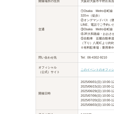
開催場所の住所
大阪府大阪市平野区長吉六
①Osaka Metro谷町
320ｍ（徒歩）
②オンデマンドバス（便
LINE、電話でご予約いただ
交通
③Osaka Metro谷
④JR大和路線・おおさ
⑤自動車 近畿自動車道
（下り）八尾ICより約8
※有料駐車場：乗用車44
問い合わせ先
Tel:
06-4302-9210
オフィシャル
このイベントのオフィ
（公式）サイト
2025/06/01(日) 10:00
2025/06/15(日) 10:00
2025/06/29(日) 10:00
開催日時
2025/07/06(日) 10:00
2025/07/20(日) 10:00
2025/08/03(日) 10:00