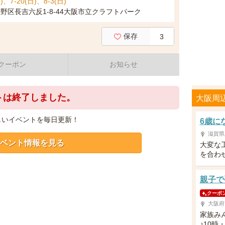
日)、7-20(日)、8-3(日)
野区長吉六反1-8-44大阪市立クラフトパーク
保存
3
クーポン
お知らせ
トは終了しました。
大阪周
しいイベントを毎日更新！
6歳に
滋賀県
ベント情報を見る
大変な
を合わ
親子で
クーポ
大阪府
家族み
♪10時