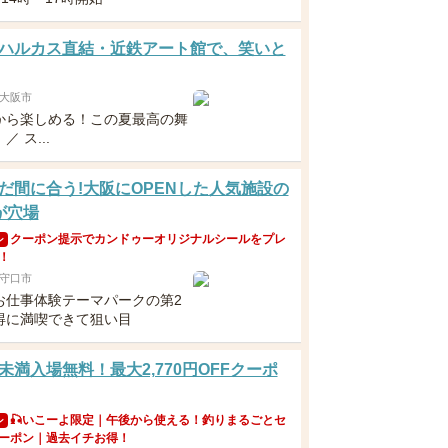
ハルカス直結・近鉄アート館で、笑いと
大阪市
から楽しめる！この夏最高の舞
 ス...
だ間に合う!大阪にOPENした人気施設の
が穴場
クーポン提示でカンドゥーオリジナルシールをプレ
ン
！
守口市
お仕事体験テーマパークの第2
得に満喫できて狙い目
未満入場無料！最大2,770円OFFクーポ
🎣いこーよ限定｜午後から使える！釣りまるごとセ
ン
ーポン｜過去イチお得！