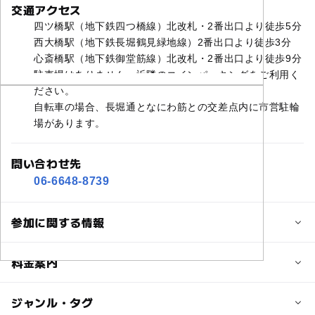
交通アクセス
四ツ橋駅（地下鉄四つ橋線）北改札・2番出口より徒歩5分
西大橋駅（地下鉄長堀鶴見緑地線）2番出口より徒歩3分
心斎橋駅（地下鉄御堂筋線）北改札・2番出口より徒歩9分
駐車場はありません。近隣のコインパーキングをご利用く
ださい。
自転車の場合、長堀通となにわ筋との交差点内に市営駐輪
場があります。
問い合わせ先
06-6648-8739
参加に関する情報
定員詳細
料金案内
1組最大5名様まで（プランにより異なる）。一度に3組ま
でお入りいただけます。
子供の料金詳細
ジャンル・タグ
各組の定員に対して3歳以下の方は1名様、乳児さんは1名