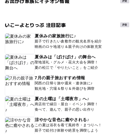
お出かけ家族にイチオシ情報
いこーよとりっぷ 注目記事
夏休みの家族旅行に♪
親子で行きたい倉敷市の観光名所を紹介
映画のロケ地巡り＆親子向けの体験充実
夏休みは「ばけばけ」の舞台へ
聖地巡礼・グルメ・花火大会を満喫！
夏の松江で「やりたいこと」をご紹介
7月の親子旅おすすめ情報
関西の日帰り旅や週末・連休旅に♪
観光地・穴場＆祭り＆外遊びを満喫
夏の土曜は「土曜夜市」へ♪
商店街で縁日・屋台・イベント満喫！
食べて、遊んで、親子の思い出作り
涼やかな音色に癒やされる♪
この夏は浴衣を着て風鈴市・まつりへ！
親子で絵付け体験や絶景を満喫しよう