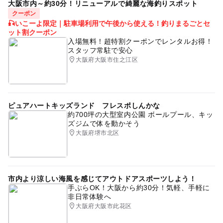
●1チームでご利用プラン
大阪市内～約30分！リニューアルで綺麗な海釣りスポット
・4人前プラン（1～4名様） 1組：8,020円
クーポン
応募方法
🎣いこーよ限定｜駐車場利用で午後から使える！釣りまるごとセ
・2人前プラン（1～2名様） 1組：6,320円
ット割クーポン
●2チームでご利用プラン(1組2～5名様が2チームにわかれ
入場無料！超特割クーポンでレンタルお得！
このイベントの受付は終了しました。
て)
スタッフ常駐で安心
（どちらもチームも桜色にする場合）
大阪府大阪市住之江区
・2人前を2チームプラン 1組：11,430円
予約ページ
・4人前を2チームプラン 1組：14,940円
予約はこちらから
・2人前＋4人前プラン 1組：13,240円
ピュアハートキッズランド フレスポしんかな
約700坪の大型室内公園 ボールプール、キッ
（人数別料金はありません）
ズジムで体を動かそう
大阪府堺市北区
3歳以下の方1名、乳児1名を各組それぞれ追加可能
ご試食
できあがったうどんをこちらでお召し上がりになる場合、
市内より涼しい海風を感じてアウトドアスポーツしよう！
食器1人分につき660円をいただきます
手ぶらOK！大阪から約30分！気軽、手軽に
非日常体験へ
大阪府大阪市此花区