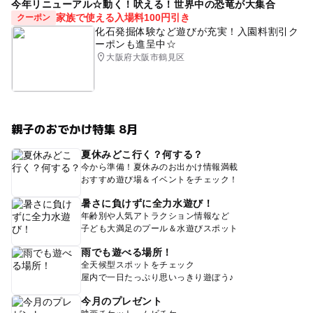
今年リニューアル☆動く！吠える！世界中の恐竜が大集合
家族で使える入場料100円引き
クーポン
化石発掘体験など遊びが充実！入園料割引ク
ーポンも進呈中☆
大阪府大阪市鶴見区
親子のおでかけ特集 8月
夏休みどこ行く？何する？
今から準備！夏休みのお出かけ情報満載
おすすめ遊び場＆イベントをチェック！
暑さに負けずに全力水遊び！
年齢別や人気アトラクション情報など
子ども大満足のプール＆水遊びスポット
雨でも遊べる場所！
全天候型スポットをチェック
屋内で一日たっぷり思いっきり遊ぼう♪
今月のプレゼント