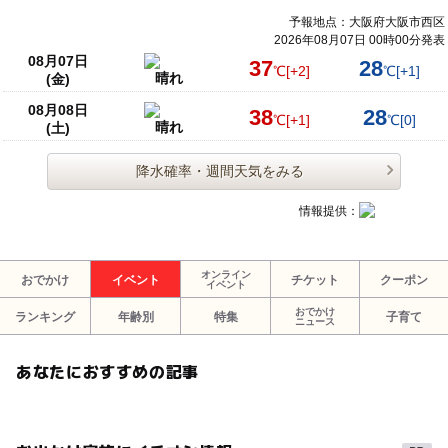
予報地点：大阪府大阪市西区
2026年08月07日 00時00分発表
08月07日
37
28
℃
[+2]
℃
[+1]
晴れ
(金)
08月08日
38
28
℃
[+1]
℃
[0]
晴れ
(土)
降水確率・週間天気をみる
情報提供：
オンライン
おでかけ
イベント
チケット
クーポン
イベント
おでかけ
ランキング
年齢別
特集
子育て
ニュース
あなたにおすすめの記事