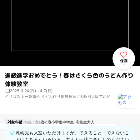
保存
4
進級進学おめでとう！春はさくら色のうどん作り
体験教室
2025-3-24(月)～4-7(月)
イリコスキー製麺所 うどん作り体験教室 / 大阪府大阪市西区
対象年齢
0歳-2歳
3歳-6歳
小学生
中学生･高校生
大人
乳幼児も入室いただけますが、できること・できないこ
とはもちろんいろいろ。大人と一緒に楽しんでください