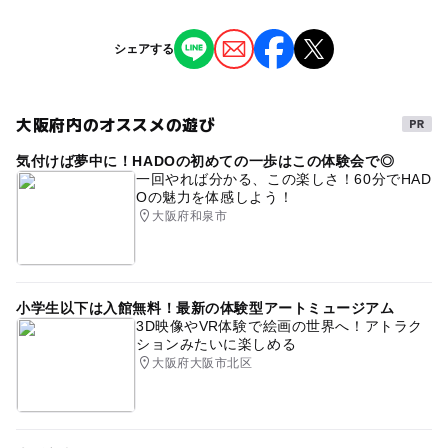
●1チームでご利用プラン
それぞれ追加可能。
・4人前プラン（1～4名様） 1組：8,020円
ジャンル
シェアする
・2人前プラン（1～2名様） 1組：6,320円
ものづくり・学び体験
ショッピング・グルメ
対象年齢
●2チームでご利用プラン(1組2～5名様が2チームにわかれ
3歳･4歳･5歳･6歳(幼児)
て)
小学生
中学生･高校生
大人
（どちらもチームも桜色にする場合）
大阪府内のオススメの遊び
タグ
・2人前を2チームプラン 1組：11,430円
予約/応募
気付けば夢中に！HADOの初めての一歩はこの体験会で◎
雨でも遊べる
冬でも大丈夫
体験教室
うどん
・4人前を2チームプラン 1組：14,940円
予約必要
一回やれば分かる、この楽しさ！60分でHAD
・2人前＋4人前プラン 1組：13,240円
Oの魅力を体感しよう！
手打ち
手打ちうどん
屋内
冬のお出かけ
大阪府和泉市
注意・制限事項
手作り
月
讃岐うどん
さぬきうどん
（人数別料金はありません）
年齢制限はありませんが、大きな刃物を使ったり試食され
うどん学校
うどん教室
体験
イベント
る場合には火や熱湯を使います。くれぐれもご注意をお願
3歳以下の方1名、乳児1名を各組それぞれ追加可能
いいたします。
プレゼント
桜
さくら
花びら
春休み
小学生以下は入館無料！最新の体験型アートミュージアム
2チームご利用プランの方は、２チーム合計5名様まで。向
3D映像やVR体験で絵画の世界へ！アトラク
ご試食
スキー場
進学
進級
お祝い
新学期
入学
ションみたいに楽しめる
かい合った作業台でのご参加となります。
できあがったうどんをこちらでお召し上がりになる場合、
大阪府大阪市北区
食器1人分につき660円をいただきます
新学年
桜お花見
●使用原材料
うどん：小麦粉、塩、紅麹（沖縄県産）
大人の料金詳細
つけつゆ：いりこ、しょうゆ、みりん、ざらめ砂糖