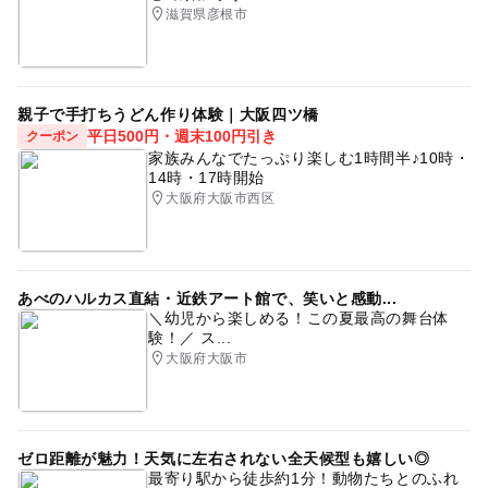
滋賀県彦根市
親子で手打ちうどん作り体験｜大阪四ツ橋
平日500円・週末100円引き
クーポン
家族みんなでたっぷり楽しむ1時間半♪10時・
14時・17時開始
大阪府大阪市西区
あべのハルカス直結・近鉄アート館で、笑いと感動...
＼幼児から楽しめる！この夏最高の舞台体
験！／ ス...
大阪府大阪市
ゼロ距離が魅力！天気に左右されない全天候型も嬉しい◎
最寄り駅から徒歩約1分！動物たちとのふれ