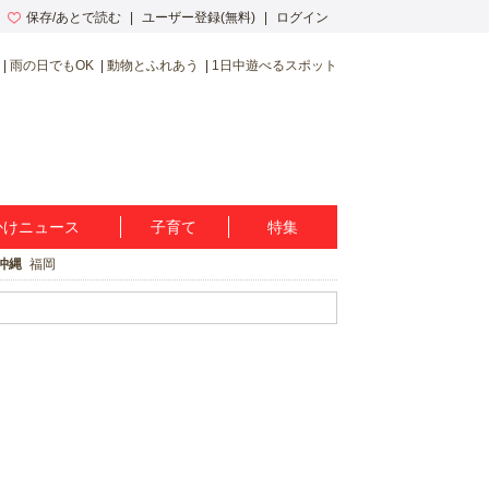
保存/あとで読む
ユーザー登録(無料)
ログイン
雨の日でもOK
動物とふれあう
1日中遊べるスポット
かけニュース
子育て
特集
沖縄
福岡