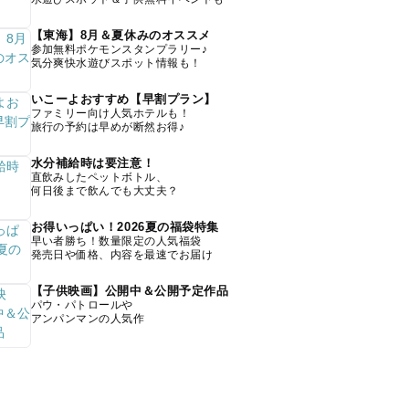
【東海】8月＆夏休みのオススメ
参加無料ポケモンスタンプラリー♪
気分爽快水遊びスポット情報も！
いこーよおすすめ【早割プラン】
ファミリー向け人気ホテルも！
旅行の予約は早めが断然お得♪
水分補給時は要注意！
直飲みしたペットボトル、
何日後まで飲んでも大丈夫？
お得いっぱい！2026夏の福袋特集
早い者勝ち！数量限定の人気福袋
発売日や価格、内容を最速でお届け
【子供映画】公開中＆公開予定作品
パウ・パトロールや
アンパンマンの人気作