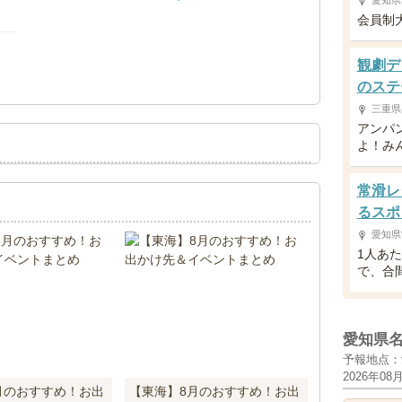
愛知県
会員制
観劇デ
！
のステ
三重県
アンパ
よ！み
常滑レ
るスポ
愛知県
1人あた
で、合
愛知県
予報地点：
2026年08
月のおすすめ！お出
【東海】8月のおすすめ！お出