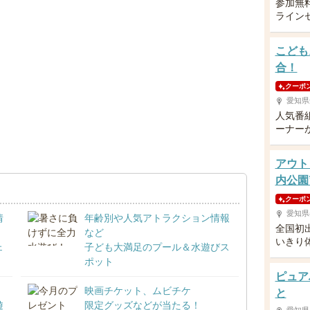
参加無
ライン
こども
合！
クーポ
愛知県
人気番
ーナー
アウト
内公園
クーポ
愛知県
情
年齢別や人気アトラクション情報
全国初
など
いきり
ェ
子ども大満足のプール＆水遊びス
ポット
ピュア
映画チケット、ムビチケ
と
遊
限定グッズなどが当たる！