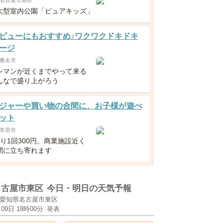
名古屋市港区
大型室内公園「ピュアキッズ」
ビューにもおすすめ♪ワクワクドキドキ
ージ
桑名市
ンマンが近くまでやって来る
んなで盛り上がろう
ジャーや買い物の合間に、お子様が遊べ
ット
常滑市
り1回300円。商業施設近く
間に立ち寄れます
名古屋市東区
今日・明日の天気予報
愛知県名古屋市東区
月09日 18時00分
発表