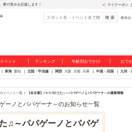
、夢の育みを応援します！
マイクーポン
春休み
イベント
ランキング
年齢別おでかけ
おで
東海
愛知
北陸・甲信越
関西
大阪
京都
兵庫
中国・四国
九州・
のイベント一覧
【名古屋】パパパのうた♫～パパゲーノとパパゲーナ～の最新情報
パゲーノとパパゲーナ～のお知らせ一覧
た♫～パパゲーノとパパゲ