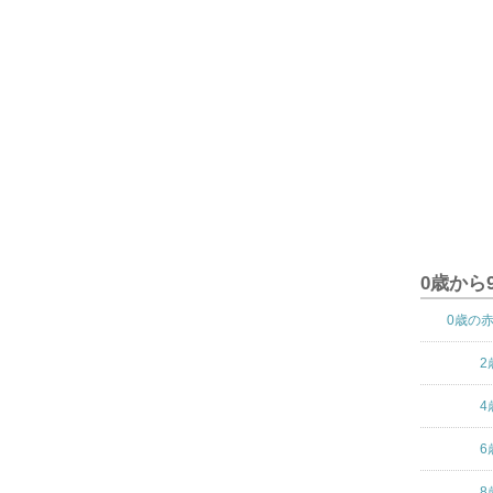
0歳から
0歳の
2
4
6
8