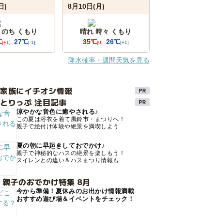
日)
8月10日(月)
 のち くもり
晴れ 時々 くもり
℃
27℃
35℃
26℃
[+1]
[-1]
[0]
[+1]
降水確率・週間天気を見る
け家族にイチオシ情報
とりっぷ 注目記事
涼やかな音色に癒やされる♪
この夏は浴衣を着て風鈴市・まつりへ！
親子で絵付け体験や絶景を満喫しよう
夏の朝に早起きしておでかけ♪
親子で神秘的なハスの絶景を楽しもう！
スイレンとの違い＆ハスまつり情報も
 親子のおでかけ特集 8月
今から準備！夏休みのお出かけ情報満載
おすすめ遊び場＆イベントをチェック！