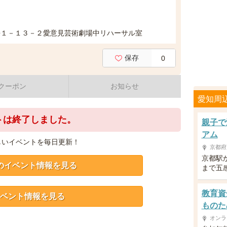
桜１－１３－２愛意見芸術劇場中リハーサル室
保存
0
クーポン
お知らせ
愛知周
トは終了しました。
親子で
アム
しいイベントを毎日更新！
京都府
京都駅
のイベント情報を見る
まで五
教育資
ベント情報を見る
ものた
オンラ