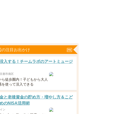
辺の注目お出かけ
没入する！チームラボのアートミュージ
京都市南区
から徒歩圏内！子どもから大人
感を使って没入できる
金と老後資金の貯め方・増やし方＆こど
めのNISA活用術
イン