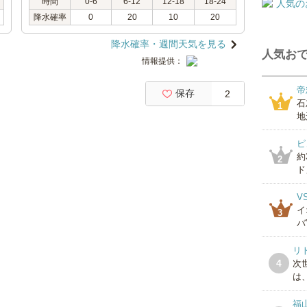
時間
0-6
6-12
12-18
18-24
降水確率
0
20
10
20
降水確率・週間天気を見る
人気おで
情報提供：
帝
保存
2
石
1
地
ピ
約
2
ド」
V
イ
3
バ
リ
4
次
は、
福