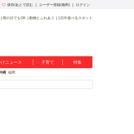
保存/あとで読む
ユーザー登録(無料)
ログイン
雨の日でもOK
動物とふれあう
1日中遊べるスポット
かけニュース
子育て
特集
沖縄
福岡