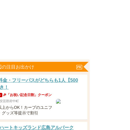
辺の注目お出かけ
分料金・フリーパスがどちらも1人【500
き！
🎉「お祝い記念日割」クーポン
ン
安芸郡府中町
以上からOK！カープのユニフ
・グッズ等提示で割引
ハートキッズランド広島アルパーク