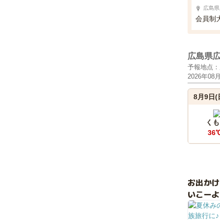
広島県
会員制
広島県
予報地点：
2026年08
8月9日(
くも
36
お出か
いこーよ