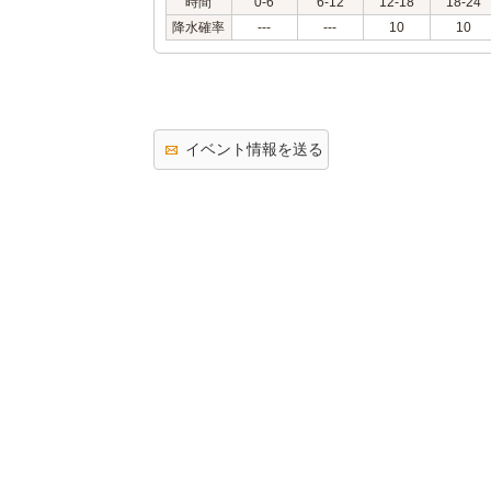
時間
0-6
6-12
12-18
18-24
降水確率
---
---
10
10
イベント情報を送る