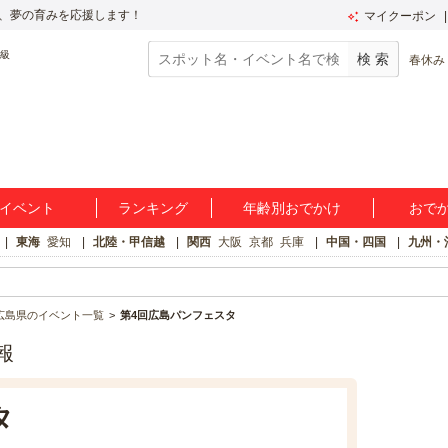
、夢の育みを応援します！
マイクーポン
春休み
イベント
ランキング
年齢別おでかけ
おで
東海
愛知
北陸・甲信越
関西
大阪
京都
兵庫
中国・四国
九州・
広島県のイベント一覧
第4回広島パンフェスタ
報
タ