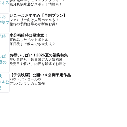
参加無料ポケモンスタンプラリー♪
気分爽快水遊びスポット情報も！
いこーよおすすめ【早割プラン】
ファミリー向け人気ホテルも！
旅行の予約は早めが断然お得♪
水分補給時は要注意！
直飲みしたペットボトル、
何日後まで飲んでも大丈夫？
お得いっぱい！2026夏の福袋特集
早い者勝ち！数量限定の人気福袋
発売日や価格、内容を最速でお届け
【子供映画】公開中＆公開予定作品
パウ・パトロールや
アンパンマンの人気作