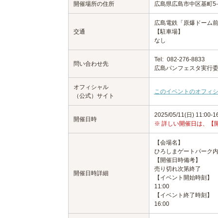
開催場所の住所
広島県広島市中区基町5-
広島電鉄「原爆ドーム前
交通
【駐車場】
なし
Tel:
082-276-8833
問い合わせ先
広島パンフェスタ実行
オフィシャル
このイベントのオフィ
（公式）サイト
2025/05/11(日) 11:00-1
開催日時
※ 詳しい開催日は、【
【会場名】
ひろしまゲートパーク内
【開催日時備考】
売り切れ次第終了
開催日時詳細
【イベント開始時刻】
11:00
【イベント終了時刻】
16:00