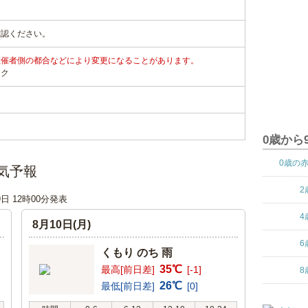
確認ください。
主催者側の都合などにより変更になることがあります。
ンク
0歳から
0歳の
気予報
2
9日 12時00分発表
4
8月10日(月)
6
くもり のち 雨
35℃
最高[前日差]
[-1]
8
26℃
最低[前日差]
[0]