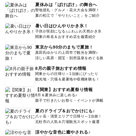
夏休みは「ばけばけ」の舞台へ
聖地巡礼・グルメ・花火大会を満喫！
夏の松江で「やりたいこと」をご紹介
暑い日はひんやりかき氷！
子供が笑顔になる♪ふわふわ天然かき氷
関東の有名＆おすすめ店を厳選紹介
東京から90分のまちで夏旅！
真田氏ゆかりの上田市で観光を満喫♪
涼しい高原・国宝・別所温泉をめぐる旅
8月の親子旅おすすめ情報
関東からの日帰り～1泊旅にぴったり
観光地・穴場＆避暑地や収穫体験も！
【関東】おすすめ夏祭り情報
8月＆夏休みに楽しめる♪
親子で行きたいお祭り・イベントが満載
夏のドライブ＆おでかけにも♪
八ヶ岳・清里エリアで日帰り～1泊旅！
北杜市の人気＆穴場観光スポット厳選
涼やかな音色に癒やされる♪