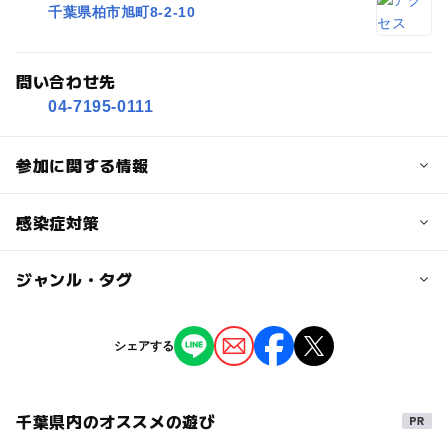
千葉県柏市旭町8-2-10
問い合わせ先
04-7195-0111
参加に関する情報
対象年齢
感染症対策
3歳･4歳･5歳･6歳(幼児)
小学生
中学生･高校生
大人
ジャンル・タグ
各展示場は換気を行っている場合がございます。
予約/応募
ご不便をおかけすることもあるかと存じますが
何卒ご理解ならびにご協力を賜りますようお願い申し上げ
予約不要
ジャンル
ます。
シェアする
季節のイベント
ものづくり・学び体験
注意・制限事項
事前にホームページよりご予約、またはお電話（04-7195-
千葉県内のオススメの遊び
タグ
0111）で予約いただくとスムーズです。