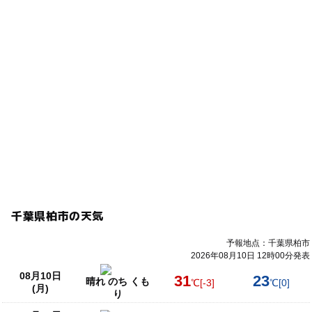
千葉県柏市の天気
予報地点：千葉県柏市
2026年08月10日 12時00分発表
08月10日
31
23
晴れ のち くも
℃
[-3]
℃
[0]
(月)
り