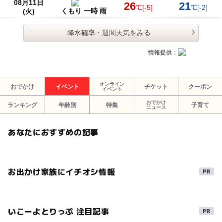
08月11日
26
21
℃
[-5]
℃
[-2]
くもり 一時 雨
(火)
降水確率・週間天気をみる
情報提供：
オンライン
おでかけ
イベント
チケット
クーポン
イベント
おでかけ
ランキング
年齢別
特集
子育て
ニュース
あなたにおすすめの記事
お出かけ家族にイチオシ情報
いこーよとりっぷ 注目記事