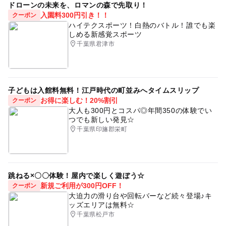
展示場のご見学・アンケートへのご協力で無料でご参加頂
ドローンの未来を、ロマンの森で先取り！
柏
こどもイベント
キッズスペース
無料駐車場
けます。
入園料300円引き！！
クーポン
こども無料イベント
体験イベント
ワークショップ
ハイテクスポーツ！白熱のバトル！誰でも楽
しめる新感覚スポーツ
予約ページ
プレゼント作り
観葉植物
体験型イベント
千葉県君津市
予約はこちらから
子どもは入館料無料！江戸時代の町並みへタイムスリップ
お得に楽しむ！20%割引
クーポン
大人も300円とコスパ◎年間350の体験でい
つでも新しい発見☆
千葉県印旛郡栄町
跳ねる×〇〇体験！屋内で楽しく遊ぼう☆
新規ご利用が300円OFF！
クーポン
大迫力の滑り台や回転バーなど続々登場♪キ
ッズエリアは無料☆
千葉県松戸市