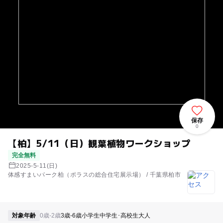
保存
0
【柏】5/11（日）観葉植物ワークショップ
完全無料
2025-5-11(日)
体感すまいパーク柏（ポラスの総合住宅展示場） / 千葉県柏市
対象年齢
0歳-2歳
3歳-6歳
小学生
中学生･高校生
大人