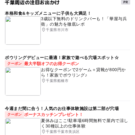
千葉周辺の注目お出かけ
本格和食&キッズメニューに子供も大満足！
3歳以下無料のドリンクバーも！「華屋与兵
衛」の魅力を徹底レポ
千葉県市川市
ボウリングデビューに最適！家族で遊べる穴場スポット☆
最大半額オフのお得クーポン
クーポン
お得なクーポンで2ゲーム＋貸靴が800円か
ら！家族でボウリング♪
千葉県船橋市
今週まだ間に合う！人気のお仕事体験施設は第二部が穴場
ボーナスカッチンプレゼント！
クーポン
夏休みはここ!駐車場6時間無料で屋内で涼し
く30種以上の仕事体験
千葉県千葉市美浜区