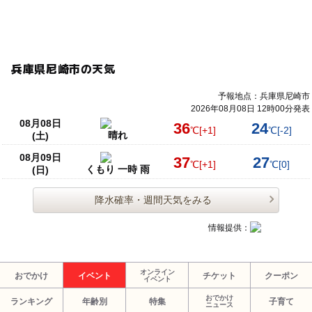
兵庫県尼崎市の天気
予報地点：兵庫県尼崎市
2026年08月08日 12時00分発表
08月08日
36
24
℃
[+1]
℃
[-2]
晴れ
(土)
08月09日
37
27
℃
[+1]
℃
[0]
くもり 一時 雨
(日)
降水確率・週間天気をみる
情報提供：
オンライン
おでかけ
イベント
チケット
クーポン
イベント
おでかけ
ランキング
年齢別
特集
子育て
ニュース