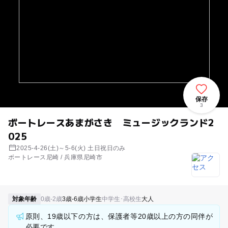
保存
3
ボートレースあまがさき ミュージックランド2
025
2025-4-26(土)～5-6(火) 土日祝日のみ
ボートレース尼崎 / 兵庫県尼崎市
対象年齢
0歳-2歳
3歳-6歳
小学生
中学生･高校生
大人
原則、19歳以下の方は、保護者等20歳以上の方の同伴が
必要です。