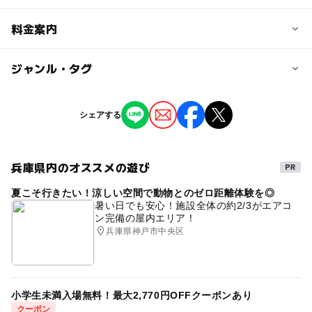
対象年齢
料金案内
3歳･4歳･5歳･6歳(幼児)
小学生
大人
子供の料金
ジャンル・タグ
予約/応募
無料
予約不要
ジャンル
シェアする
子供の料金詳細
生き物ふれあい
芸術鑑賞・自然観賞
注意・制限事項
原則、19歳以下の方は、保護者等20歳以上の方の同伴が必
キャラクターイベント
本イベントお問い合わせ先：amagasaki.musicland2025
要です。
兵庫県内のオススメの遊び
@gmil.com
※本場開門予定時間は9：50です。※イベント内容は予告
大人の料金
夏こそ行きたい！涼しい空間で動物とのゼロ距離体験を◎
タグ
なく変更となる場合があります。また、開催時間が前後す
暑い日でも安心！施設全体の約2/3がエアコ
100円
ン完備の屋内エリア！
GW
アスレチック遊具
キャラクターショー
動物
る場合があります。※各種イベント参加には、状況に応じ
兵庫県神戸市中央区
て開門より整理券を配布させていただく場合がございま
屋外
屋外イベント
ファミリー
子連れOK
大人の料金詳細
す。
入場料のみ必要です。
こどもワークショップ
動物とふれあう
GW(ゴールデンウィーク)
小学生未満入場無料！最大2,770円OFFクーポンあり
クーポン