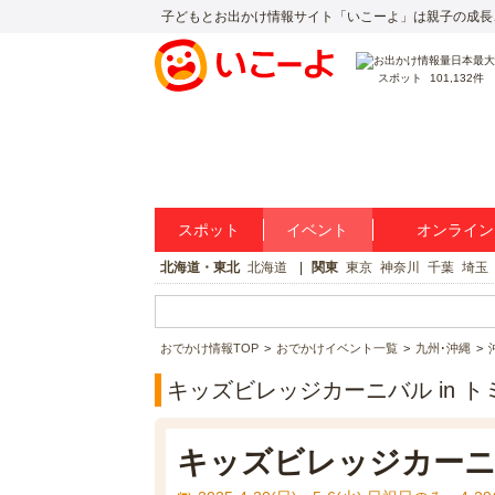
子どもとお出かけ情報サイト「いこーよ」は親子の成長
スポット
101,132件
スポット
イベント
オンライン
北海道・東北
北海道
関東
東京
神奈川
千葉
埼玉
おでかけ情報TOP
おでかけイベント一覧
九州･沖縄
キッズビレッジカーニバル in 
キッズビレッジカーニバ