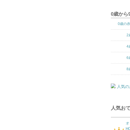
0歳から
0歳の
2
4
6
8
人気おで
オ
H