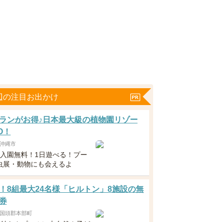
辺の注目お出かけ
ランがお得♪日本最大級の植物園リゾー
O！
沖縄市
下入園無料！1日遊べる！プー
虫展・動物にも会えるよ
！8組最大24名様「ヒルトン」8施設の無
券
国頭郡本部町