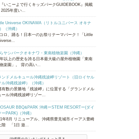
『いこーよで行くキッズパークGUIDEBOOK』掲載
 2025年度い...
ittle Universe OKINAWA（リトルユニバース オキナ
）（沖縄）
コロ、踊る！日本一のお祭りテーマパーク！「Little
iverse...
らヤシパークオキナワ・東南植物楽園（沖縄）
0年以上の歴史を誇る日本最大級の屋外植物園「東南
物楽園」。 背の高い...
ランドメルキュール沖縄残波岬リゾート（旧ロイヤル
テル沖縄残波岬）（沖縄）
縄有数の景勝地「残波岬」に位置する「グランドメル
ュール沖縄残波岬リゾー...
NOSAUR BBQ&PARK 沖縄ーSTEM RESORTー(ダイ
ソーPARK)（沖縄）
021年8月 リニューアル、沖縄県豊見城市イーアス豊崎
階 「1日 遊...