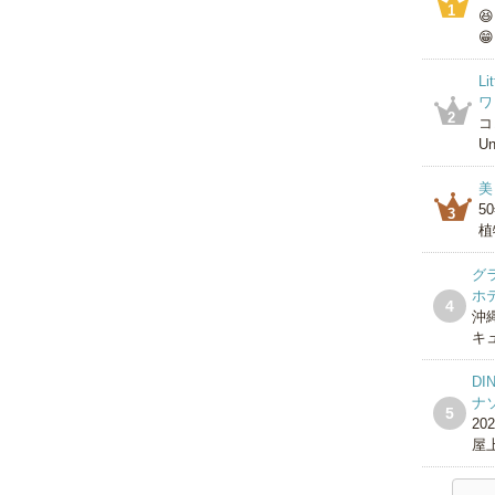
1

😁
L
ワ
2
コ
Un
美
5
3
植
グ
ホ
4
沖
キ
DI
ナ
5
2
屋上