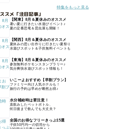
特集をもっと見る
オススメ「注目記事」
【関東】8月＆夏休みのオススメ
暑い夏に行きたい水遊びイベント♪
夏の定番恐竜＆昆虫展も開催！
【関西】8月＆夏休みのオススメ
夏休みの思い出作りに行きたい夏祭り
水遊びスポット＆子供無料イベントも
【東海】8月＆夏休みのオススメ
参加無料ポケモンスタンプラリー♪
気分爽快水遊びスポット情報も！
いこーよおすすめ【早割プラン】
ファミリー向け人気ホテルも！
旅行の予約は早めが断然お得♪
水分補給時は要注意！
直飲みしたペットボトル、
何日後まで飲んでも大丈夫？
全国のお得なフリーきっぷ15選
子供50円均一の切符から