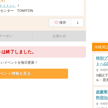
(火)
（トミトン）
/
センター TOMITON
保存
1
クーポン
お知らせ
沖縄周
トは終了しました。
特別プ
しいイベントを毎日更新！
トへG
沖縄県
ベント情報を見る
3歳以
ル・昆
超豪華
料宿泊
沖縄県