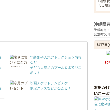
1泊朝
も大満
沖縄県
予報地点：
2026年08
8月7日(
情
年齢別や人気アトラクション情報
など
30
ェ
子ども大満足のプール＆水遊びス
ポット
映画チケット、ムビチケ
お出か
遊
限定グッズなどが当たる！
いこーよ
！