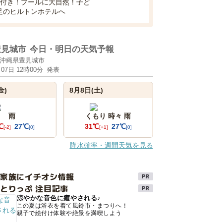
食付き！プールに大自然！子ど
足のヒルトンホテルへ
豊見城市
今日・明日の天気予報
沖縄県豊見城市
月07日 12時00分
発表
金)
8月8日(土)
雨
くもり 時々 雨
℃
27℃
31℃
27℃
[-2]
[0]
[+1]
[0]
降水確率・週間天気を見る
け家族にイチオシ情報
とりっぷ 注目記事
涼やかな音色に癒やされる♪
この夏は浴衣を着て風鈴市・まつりへ！
親子で絵付け体験や絶景を満喫しよう