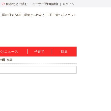
保存/あとで読む
ユーザー登録(無料)
ログイン
雨の日でもOK
動物とふれあう
1日中遊べるスポット
かけニュース
子育て
特集
沖縄
福岡