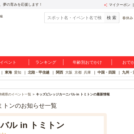
、夢の育みを応援します！
マイクーポン
春休み
イベント
ランキング
年齢別おでかけ
おで
東海
愛知
北陸・甲信越
関西
大阪
京都
兵庫
中国・四国
九州・
沖縄県のイベント一覧
キッズビレッジカーニバル in トミトンの最新情報
トミトンのお知らせ一覧
ル in トミトン