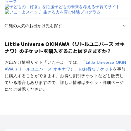
沖縄の人気のお出かけ先を探す
沖縄のエリアからプール子ども連れのお出かけスポット
Little Universe OKINAWA（リトルユニバース オキ
を探す
ナワ）のチケットを購入することはできますか？
沖縄市（コザ）・北谷・宜野湾のプールお出かけ
那覇のプールお出かけ
お出かけ情報サイト「いこーよ」では、
「Little Universe OKIN
名護・本部・国頭のプールお出かけ
AWA（リトルユニバース オキナワ）」のお得なチケット
を事前
沖縄南部（糸満・豊見城）のプールお出かけ
に購入することができます。お得な割引チケットなども販売し
西海岸・東海岸（読谷・宜野座）のプールお出かけ
ている場合もありますので、詳しい情報はチケット詳細ページ
屋久島・奄美大島・種子島・宮古島・石垣島（鹿児島～沖縄の
にてご確認ください。
離島）のプールお出かけ
沖縄の定番お出かけスポット
沖縄の遊園地
沖縄の動物園
沖縄のバーベキュー