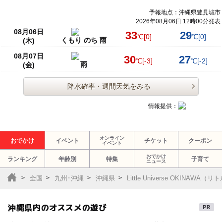
予報地点：沖縄県豊見城市
2026年08月06日 12時00分発表
08月06日
33
29
℃
[0]
℃
[0]
くもり のち 雨
(木)
08月07日
30
27
℃
[-3]
℃
[-2]
雨
(金)
降水確率・週間天気をみる
情報提供：
オンライン
おでかけ
イベント
チケット
クーポン
イベント
おでかけ
ランキング
年齢別
特集
子育て
ニュース
全国
九州･沖縄
沖縄県
Little Universe OKINA
沖縄県内のオススメの遊び