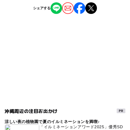
◯
◯
雨でもOK
ベビーカーOK
（2）那覇バス「95：空港あしびなー線」（運行間隔約30
【沖縄】9月13日～15日の三連休おでかけに
シェアする
分に1本：所要時間約20分）
もおすすめ！人気スポットランキング
タグ
ー
ー
食事持込OK
レストラン
那覇空港国内線ターミナルを出て、4番バス乗り場より
2025年9月12日
「イーアス沖縄豊崎」行。
いろんな体験ができるテーマパーク
【沖縄県】2025年のお盆休みのおでかけに
◯
◯
売店
オムツ交換台
もおすすめ！人気スポットランキング
GW(ゴールデンウィーク)2027
高校生
沖縄旅行
近くの駅
2025年8月12日
大人でも楽しめる
午後から遊べる
#雨の日でもOK
赤嶺駅
【沖縄】7月19日～21日の三連休おでかけに
4歳
3歳
2歳
イマーシブ
雨の日おでかけ
もおすすめ！人気スポットランキング
小禄駅
2025年7月18日
1日中楽しめる
沖縄観光
春休み2027
冬休み2025-2026
三連休
6歳
屋内あそび場
駐車可能台数
3,000台
雨の日でもOK
アミューズメント施設
夏休み2026
1歳
観光スポット
中学生
完全屋内
屋内遊び場
駐車場詳細
室内
5歳
電車大好き
「イーアス沖縄豊崎」敷地内の駐車場をご利用いただけま
沖縄周辺の注目お出かけ
す。
雨の日でもOK.雨の日でも楽しめる
暑い日でもOK
涼しい夜の植物園で夏のイルミネーションを満喫♪
「イルミネーションアワード2025」優秀SD
小学生
雨でも楽しめる
涼しい