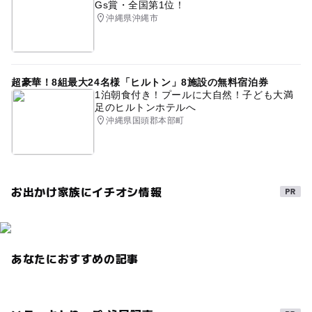
Gs賞・全国第1位！
沖縄県沖縄市
1日中遊べるスポット
雨でも遊べる
屋内
GW
室内あそび場
電車
プラレール
超豪華！8組最大24名様「ヒルトン」8施設の無料宿泊券
1泊朝食付き！プールに大自然！子ども大満
足のヒルトンホテルへ
沖縄県国頭郡本部町
お出かけ家族にイチオシ情報
あなたにおすすめの記事