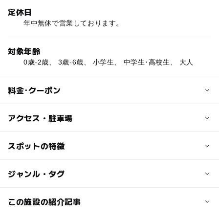
定休日
年中無休で営業しております。
対象年齢
0歳-2歳、 3歳-6歳、 小学生、 中学生･高校生、 大人
料金･クーポン
子供の料金
アクセス・駐車場
1,600円
小人（3歳～11歳）：1,600円
交通アクセス
スポットの特徴
中人（12歳～17歳）：2,100円
・「那覇空港」からの路線バス
（2歳以下は無料）
（1）東京バス「TK02：ウミカジライナー」（運行間隔約
◯
ー
駐車場あり
ジャンル・タグ
駅から近い
30分に1本：所要時間約35分）
大人の料金
那覇空港国内線ターミナル左側出口、1番バス乗り場より
◯
ー
授乳室あり
託児所
ジャンル
この施設の紹介記事
2,800円
「イーアス沖縄豊崎」行。
18歳以上
体験施設