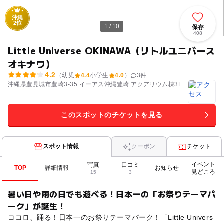
沖縄
2位
1 / 10
保存
408
Little Universe OKINAWA（リトルユニバース
オキナワ）
4.2
（幼児
4.4
小学生
4.0
）
3
件
沖縄県豊見城市豊崎3-35 イーアス沖縄豊崎 アクアリウム棟3F
このスポットのチケットを見る
スポット情報
クーポン
チケット
イベント
写真
口コミ
TOP
詳細情報
お知らせ
見どころ
15
3
暑い日や雨の日でも遊べる！日本一の「お祭りテーマパ
ーク」が誕生！
ココロ、踊る！日本一のお祭りテーマパーク！「Little Univers