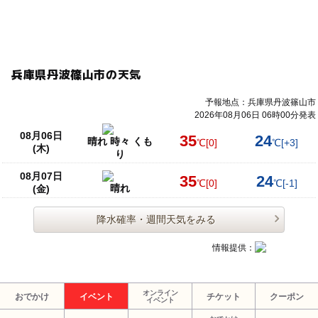
兵庫県丹波篠山市の天気
予報地点：兵庫県丹波篠山市
2026年08月06日 06時00分発表
08月06日
35
24
晴れ 時々 くも
℃
[0]
℃
[+3]
(木)
り
08月07日
35
24
℃
[0]
℃
[-1]
晴れ
(金)
降水確率・週間天気をみる
情報提供：
オンライン
おでかけ
イベント
チケット
クーポン
イベント