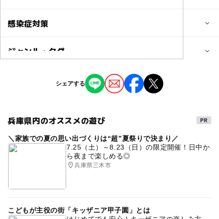
3歳･4歳･5歳･6歳(幼児)
小学生
子供の料金
感染症対策
予約/応募
無料
予約不要
ジャンル・タグ
本イベントでは下記の対策をしております。
子供の料金詳細
・入場時及び定期的な消毒
注意・制限事項
・常時換気
ご来場および体験は無料となります。
ジャンル
・参加人数管理
シェアする
・体験前には、必ずお手洗いを済ませてからご参加くださ
ものづくり・学び体験
い。
大人の料金
・体験中、保護者の方は目と声の届く範囲にいてくださ
無料
い。
兵庫県内のオススメの遊び
タグ
大人の料金詳細
＼家族での夏の思い出づくりは“超”夏祭りで決まり／
こども万博
職業体験
屋内施設
無料
雨でもOK
応募方法
7.25（土）～8.23（日）の限定開催！日中か
ご来場および体験は無料となります。
ら夜まで楽しめる◎
雨の日でもOK
GW(ゴールデンウィーク)
事前申し込みが必要な体験につきましては、予約ページよ
兵庫県三木市
りお申し込みください。
ゴールデンウィーク子供イベント
予約不要の体験についてはご来場いただき、お申込み順で
体験していただけます。
ゴールデンウィークマルシェ
こどもが主役の街「キッザニア甲子園」とは
予約ページ
はじめてでも安心！キッザニアの楽しみ方