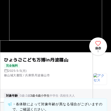
保存
1
ひょうごこども万博in丹波篠山
完全無料
2025-5-5(月)
篠山城大書院 / 兵庫県丹波篠山市
対象年齢
0歳-2歳
3歳-6歳
小学生
中学生･高校生
大人
・各体験によって対象年齢が異なる場合がございますの
で、ご確認ください。