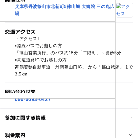
兵庫県丹波篠山市北新町5篠山城 大書院 三の丸広
場
交通アクセス
〈アクセス〉
◉路線バスでお越しの方
「篠山営業所行」のバス約15分「二階町」～徒歩5分
◉高速道路ICでお越しの方
舞鶴若狭自動車道「丹南篠山口IC」 から「篠山城跡」まで
3.5km
問い合わせ先
090-6693-0427
参加に関する情報
対象年齢
料金案内