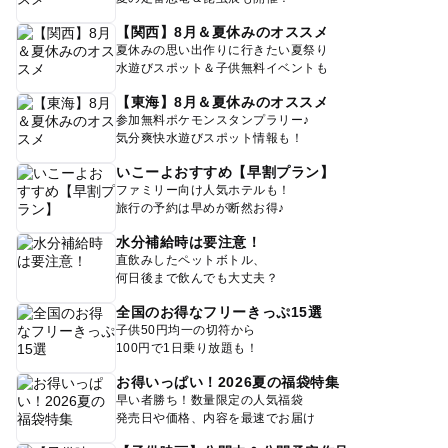
【関西】8月＆夏休みのオススメ
夏休みの思い出作りに行きたい夏祭り
水遊びスポット＆子供無料イベントも
【東海】8月＆夏休みのオススメ
参加無料ポケモンスタンプラリー♪
気分爽快水遊びスポット情報も！
いこーよおすすめ【早割プラン】
ファミリー向け人気ホテルも！
旅行の予約は早めが断然お得♪
水分補給時は要注意！
直飲みしたペットボトル、
何日後まで飲んでも大丈夫？
全国のお得なフリーきっぷ15選
子供50円均一の切符から
100円で1日乗り放題も！
お得いっぱい！2026夏の福袋特集
早い者勝ち！数量限定の人気福袋
発売日や価格、内容を最速でお届け