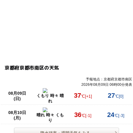
京都府京都市南区の天気
予報地点：京都府京都市南区
2026年08月09日 06時00分発表
08月09日
37
27
くもり 時々 晴
℃
[+1]
℃
[0]
(日)
れ
08月10日
36
24
晴れ 時々 くも
℃
[-1]
℃
[-3]
(月)
り
降水確率・週間天気をみる