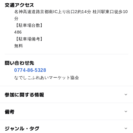
交通アクセス
名神高速道路京都南IC上り出口2約14分 桂川駅東口徒歩10
分
【駐車場台数】
486
【駐車場備考】
無料
問い合わせ先
0774-86-5328
なでしこふれあいマーケット協会
参加に関する情報
予約/応募
備考
問い合わせ先に直接ご確認ください。
ジャンル・タグ
※掲載の情報は天候や主催者側の都合などにより変更にな