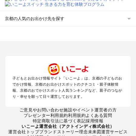
京都の人気のお出かけ先を探す
京都のエリアからプール子ども連れのお出かけスポット
を探す
宇治・京都南部（長岡京・山崎）のプールお出かけ
京都駅周辺・四条河原町・東寺・伏見（伏見稲荷）のプールお
出かけ
天橋立・舞鶴・丹後半島のプールお出かけ
福知山・綾部のプールお出かけ
子どもとお出かけ情報サイト「いこーよ」は、京都の子どものお
亀岡・湯の花・美山・丹波のプールお出かけ
でかけ情報、京都のお出かけスポットのクチコミ・親子体験情
嵐山・嵯峨野・高雄のプールお出かけ
報、京都のおでかけスポット人気ランキングなど、親子のつなが
烏丸・二条城・北野天満宮のプールお出かけ
り・幸せを願って日々運営しております。
丹後・久美浜のプールお出かけ
清水寺・祇園・東山・金閣寺・北白川周辺のプールお出かけ
ご意見やお問い合わせ
施設やイベント運営者の方
プレゼンター利用規約
利用規約
よくある質問
大原・鞍馬・貴船のプールお出かけ
特定商取引法に基づく表記
採用情報
いこーよ運営会社（アクトインディ株式会社）
京都の定番お出かけスポット
運営会社トップ
ブランドストーリー
理念
未来図
運営サービス