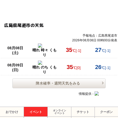
広島県尾道市の天気
予報地点：広島県尾道市
2026年08月08日 00時00分発表
08月08日
35
27
晴れ 時々 くも
℃
[-1]
℃
[-1]
(土)
り
08月09日
35
26
晴れ のち くも
℃
[0]
℃
[-1]
(日)
り
降水確率・週間天気をみる
情報提供：
オンライン
おでかけ
イベント
チケット
クーポン
イベント