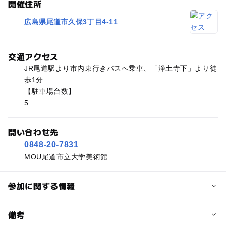
開催住所
広島県尾道市久保3丁目4-11
交通アクセス
JR尾道駅より市内東行きバスへ乗車、「浄土寺下」より徒
歩1分
【駐車場台数】
5
問い合わせ先
0848-20-7831
MOU尾道市立大学美術館
参加に関する情報
予約/応募
備考
問い合わせ先に直接ご確認ください。