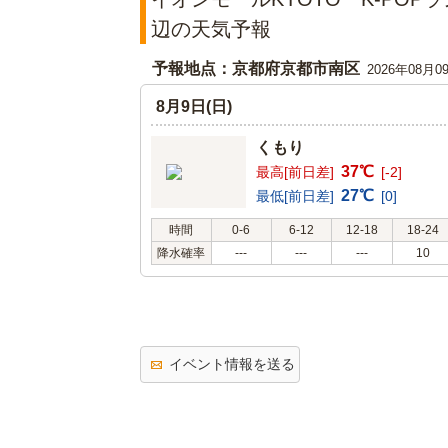
辺の天気予報
予報地点：京都府京都市南区
2026年08月0
8月9日(日)
くもり
37℃
最高[前日差]
[-2]
27℃
最低[前日差]
[0]
時間
0-6
6-12
12-18
18-24
降水確率
---
---
---
10
イベント情報を送る