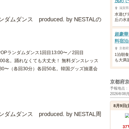
浅めで
滋賀県
水遊び
ムダンス produced. by NESTALの
丘の水
超豪華
！
料宿泊
京都府
OPランダムダンス1回目13:00〜／2回目
1泊朝
も大満
各回100名。踊れなくても大丈夫！ 無料ダンスレッス
16:30〜（各回30分）各回50名。韓国グッズ抽選会
京都府
予報地点：
2026年08
8月9日(
ムダンス produced. by NESTAL周
37