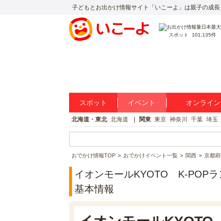
子どもとお出かけ情報サイト「いこーよ」は親子の成長
スポット
101,135件
スポット
イベント
オンライン
北海道・東北
北海道
関東
東京
神奈川
千葉
埼玉
おでかけ情報TOP
おでかけイベント一覧
関西
京都府
イオンモールKYOTO K‐POPランダ
基本情報