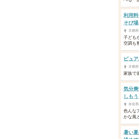
利用料
そび場
京都府
子ども
空調も
ピュア
京都府
家族で
気分爽
しもう
奈良県
色んな
かな風
暑い夏