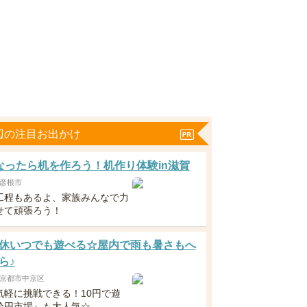
辺の注目お出かけ
なったら机を作ろう！机作り体験in滋賀
彦根市
工程もあるよ、家族みんなで力
せて頑張ろう！
休いつでも遊べる☆屋内で雨も暑さもへ
ら♪
京都市中京区
気軽に挑戦できる！10円で遊
拾円市場』も大人気☆