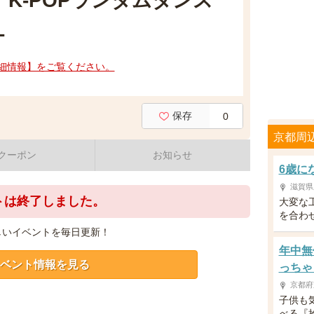
 K‐POPランダムダンス
L
細情報】をご覧ください。
保存
0
京都周
クーポン
お知らせ
6歳に
滋賀県
トは終了しました。
大変な
を合わ
しいイベントを毎日更新！
年中無
ベント情報を見る
っちゃ
京都府
子供も
べる『