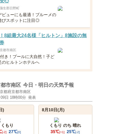
安心
蒲生郡日野町
デビューにも最適！ブルーメの
遊びスポットに注目◎
！8組最大24名様「ヒルトン」8施設の無
券
京都市南区
食付き！プールに大自然！子ど
足のヒルトンホテルへ
京都市南区
今日・明日の天気予報
京都府京都市南区
月09日 18時00分
発表
日)
8月10日(月)
くもり
くもり のち 晴れ
℃
27℃
35℃
25℃
[-2]
[0]
[+1]
[-2]