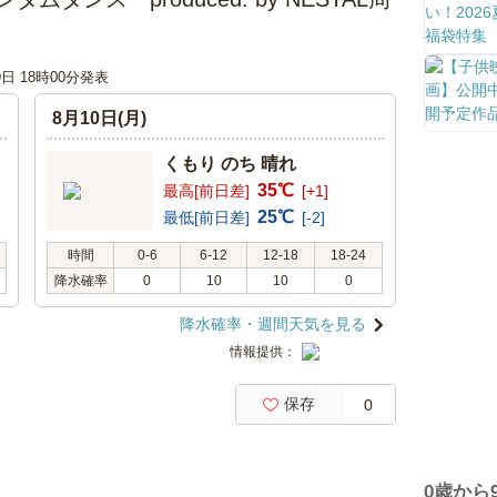
9日 18時00分発表
8月10日(月)
くもり のち 晴れ
35℃
最高[前日差]
[+1]
25℃
最低[前日差]
[-2]
時間
0-6
6-12
12-18
18-24
降水確率
0
10
10
0
降水確率・週間天気を見る
情報提供：
保存
0
0歳から