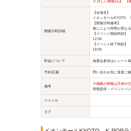
※ 詳しい開催日は、【
【会場名】
イオンモールKYOTO Sa
【開催日時備考】
催しにより時間が異な
開催日時詳細
【イベント開始時刻】
12:00
【イベント終了時刻】
18:00
料金について
抽選会参加はレシート
予約/応募
問い合わせ先に直接ご
※掲載の情報は天候や
備考
情報提供：イベントバ
ジャンル
タグ
イオンモールKYOTO K‐POPランダ