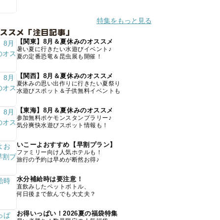
特集をもっと見る
オススメ「注目記事」
【関東】8月＆夏休みのオススメ
暑い夏に行きたい水遊びイベント♪
夏の定番恐竜＆昆虫展も開催！
【関西】8月＆夏休みのオススメ
夏休みの思い出作りに行きたい夏祭り
水遊びスポット＆子供無料イベントも
【東海】8月＆夏休みのオススメ
参加無料ポケモンスタンプラリー♪
気分爽快水遊びスポット情報も！
いこーよおすすめ【早割プラン】
ファミリー向け人気ホテルも！
旅行の予約は早めが断然お得♪
水分補給時は要注意！
直飲みしたペットボトル、
何日後まで飲んでも大丈夫？
お得いっぱい！2026夏の福袋特集