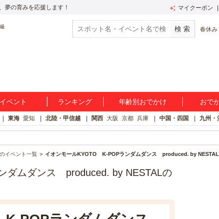
、夢の育みを応援します！
マイクーポン
春休み
イベント
ランキング
年齢別おでかけ
おで
東海
愛知
北陸・甲信越
関西
大阪
京都
兵庫
中国・四国
九州・
のイベント一覧
イオンモールKYOTO K‐POPランダムダンス produced. by NESTAL
ムダンス produced. by NESTALの