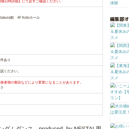
開催日時詳細】にて必ずご確認ください。
編集部
kura館 4F Kotoホール
る
条件あり
確認ください。
主催者側の都合などにより変更になることがあります。
ンク
ムダンス produced. by NESTAL周