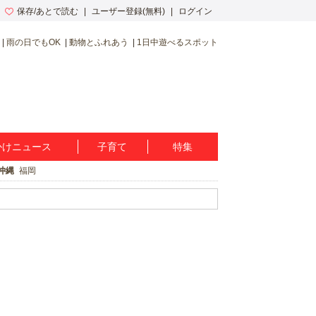
保存/あとで読む
ユーザー登録(無料)
ログイン
雨の日でもOK
動物とふれあう
1日中遊べるスポット
かけニュース
子育て
特集
沖縄
福岡