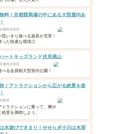
無料！京都競馬場の中にある大型屋内あ
！
京都市伏見区
が思いきり遊べる遊具が充実！
整った快適な環境◎
ハートキッズランド伏見桃山
京都市伏見区
遊べる会員制大型室内公園！
快！アトラクションから広がる絶景を楽
！
生駒市
アトラクションに乗って、爽や
と絶景を満喫しよう。
は水遊びできまり！せせらぎ小川は水深