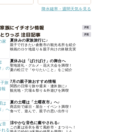
降水確率・週間天気を見る
け家族にイチオシ情報
とりっぷ 注目記事
夏休みの家族旅行に♪
親子で行きたい倉敷市の観光名所を紹介
映画のロケ地巡り＆親子向けの体験充実
夏休みは「ばけばけ」の舞台へ
聖地巡礼・グルメ・花火大会を満喫！
夏の松江で「やりたいこと」をご紹介
7月の親子旅おすすめ情報
関西の日帰り旅や週末・連休旅に♪
観光地・穴場＆祭り＆外遊びを満喫
夏の土曜は「土曜夜市」へ♪
商店街で縁日・屋台・イベント満喫！
食べて、遊んで、親子の思い出作り
涼やかな音色に癒やされる♪
この夏は浴衣を着て風鈴市・まつりへ！
親子で絵付け体験や絶景を満喫しよう