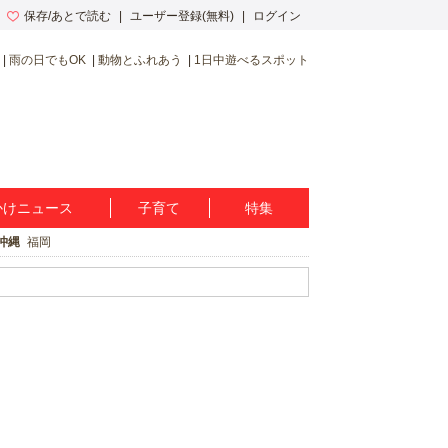
保存/あとで読む
ユーザー登録(無料)
ログイン
雨の日でもOK
動物とふれあう
1日中遊べるスポット
かけニュース
子育て
特集
沖縄
福岡