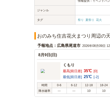
情報提供：イベントバ
ジャンル
タグ
祭り
夏祭り
花火
おのみち住吉花火まつり周辺の
予報地点：広島県尾道市
2026年08月09日 
8月9日(日)
くもり
35℃
最高[前日差]
[0]
25℃
最低[前日差]
[-2]
時間
0-6
6-12
12-18
18-24
降水確率
---
---
10
10