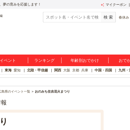
、夢の育みを応援します！
マイクーポン
春休み
イベント
ランキング
年齢別おでかけ
おで
東海
愛知
北陸・甲信越
関西
大阪
京都
兵庫
中国・四国
九州・
広島県のイベント一覧
おのみち住吉花火まつり
情報
り