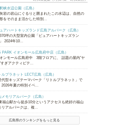
釈峡水辺公園（広島）
灰岩の岩山にぐるりと囲まれたこの水辺は、自然の
形をそのまま活かした特別...
ュアハートキッズランド広島アルパーク（広島）
370坪の大型室内公園「ピュアハートキッズラン
 2024年10...
S PARK イオンモール広島府中店（広島）
オンモール広島府中 3階フロアに、 話題の屋内”ヤ
”すぎアクティビテ...
トルプラネット LECT広島（広島）
世代型キッズテーマパーク「リトルプラネット」で
2026年夏の特別イベ...
山メモリアルパーク（広島）
R東福山駅から徒歩10分というアクセスも絶好の福山
モリアルパークは、複...
広島県のランキングをもっと見る