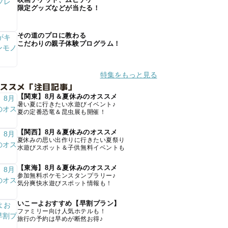
限定グッズなどが当たる！
その道のプロに教わる
こだわりの親子体験プログラム！
特集をもっと見る
オススメ「注目記事」
【関東】8月＆夏休みのオススメ
暑い夏に行きたい水遊びイベント♪
夏の定番恐竜＆昆虫展も開催！
【関西】8月＆夏休みのオススメ
夏休みの思い出作りに行きたい夏祭り
水遊びスポット＆子供無料イベントも
【東海】8月＆夏休みのオススメ
参加無料ポケモンスタンプラリー♪
気分爽快水遊びスポット情報も！
いこーよおすすめ【早割プラン】
ファミリー向け人気ホテルも！
旅行の予約は早めが断然お得♪