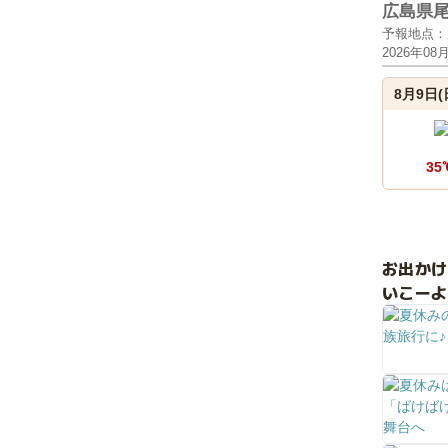
広島県
予報地点：
2026年08
8月9日(
35
お出か
いこーよ