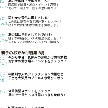
夏の土曜は「土曜夜市」へ♪
商店街で縁日・屋台・イベント満喫！
食べて、遊んで、親子の思い出作り
涼やかな音色に癒やされる♪
この夏は浴衣を着て風鈴市・まつりへ！
親子で絵付け体験や絶景を満喫しよう
夏の朝に早起きしておでかけ♪
親子で神秘的なハスの絶景を楽しもう！
スイレンとの違い＆ハスまつり情報も
 親子のおでかけ特集 8月
今から準備！夏休みのお出かけ情報満載
おすすめ遊び場＆イベントをチェック！
年齢別や人気アトラクション情報など
子ども大満足のプール＆水遊びスポット
全天候型スポットをチェック
屋内で一日たっぷり思いっきり遊ぼう♪
映画チケット、ムビチケ