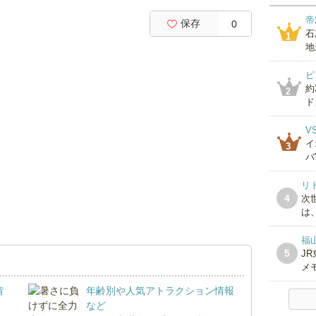
帝
保存
0
石
1
地
ピ
約
2
ド」
V
イ
3
バ
リ
4
次
は、
福
5
J
メ
情
年齢別や人気アトラクション情報
など