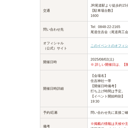
JR尾道駅より徒歩約15
交通
【駐車場台数】
1600
Tel:
0848-22-2165
問い合わせ先
尾道住吉会（尾道商工
オフィシャル
このイベントのオフィ
（公式）サイト
2025/08/02(土)
開催日時
※ 詳しい開催日は、【
【会場名】
住吉神社一帯
【開催日時備考】
開催日時詳細
打ち上げ時間は予定。
【イベント開始時刻】
19:30
予約/応募
問い合わせ先に直接ご
※掲載の情報は天候や
備考