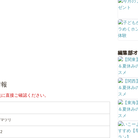
編集部
情報
先に直接ご確認ください。
り
ビマツリ
2