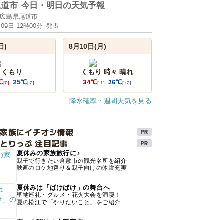
尾道市
今日・明日の天気予報
広島県尾道市
月09日 12時00分
発表
日)
8月10日(月)
くもり
くもり 時々 晴れ
℃
25℃
34℃
26℃
[0]
[-2]
[-1]
[+2]
降水確率・週間天気を見る
け家族にイチオシ情報
とりっぷ 注目記事
夏休みの家族旅行に♪
親子で行きたい倉敷市の観光名所を紹介
映画のロケ地巡り＆親子向けの体験充実
夏休みは「ばけばけ」の舞台へ
聖地巡礼・グルメ・花火大会を満喫！
夏の松江で「やりたいこと」をご紹介