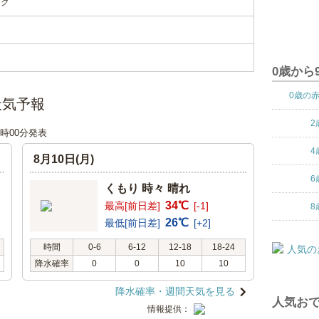
ンク
0歳から
0歳の
天気予報
2
12時00分発表
4
8月10日(月)
6
くもり 時々 晴れ
34℃
最高[前日差]
[-1]
8
26℃
最低[前日差]
[+2]
時間
0-6
6-12
12-18
18-24
降水確率
0
0
10
10
降水確率・週間天気を見る
人気おで
情報提供：