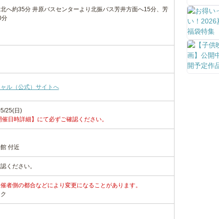
り北へ約35分 井原バスセンターより北振バス芳井方面へ15分、芳
0分
シャル（公式）サイトへ
5/25(日)
開催日時詳細】にて必ずご確認ください。
館 付近
確認ください。
主催者側の都合などにより変更になることがあります。
ンク