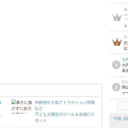
サ
ー
2
「
ト
リ
次
3
は
大
4
大
泉水
た
5
岡
ャー
情
年齢別や人気アトラクション情報
など
ェ
子ども大満足のプール＆水遊びス
中国･四
ポット