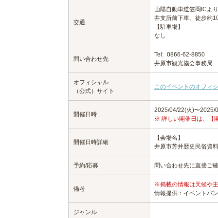
山陽自動車道笠岡ICよ
井支所前下車、徒歩約1
交通
【駐車場】
なし
Tel:
0866-62-8850
問い合わせ先
井原市観光協会事務局
オフィシャル
このイベントのオフィ
（公式）サイト
2025/04/22(火)〜2025/0
開催日時
※ 詳しい開催日は、【
【会場名】
開催日時詳細
井原市芳井歴史民俗資料
予約/応募
問い合わせ先に直接ご
※掲載の情報は天候や
備考
情報提供：イベントバ
ジャンル