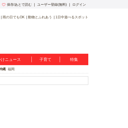
保存/あとで読む
ユーザー登録(無料)
ログイン
雨の日でもOK
動物とふれあう
1日中遊べるスポット
かけニュース
子育て
特集
沖縄
福岡