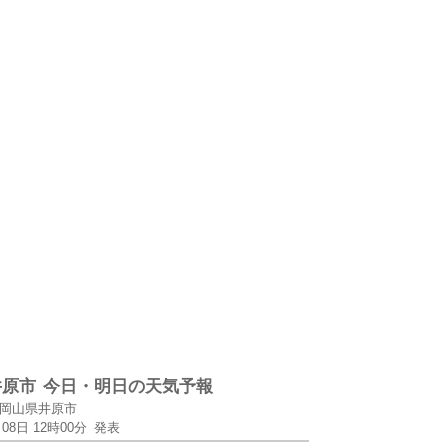
井原市
今日・明日の天気予報
岡山県井原市
月08日 12時00分
発表