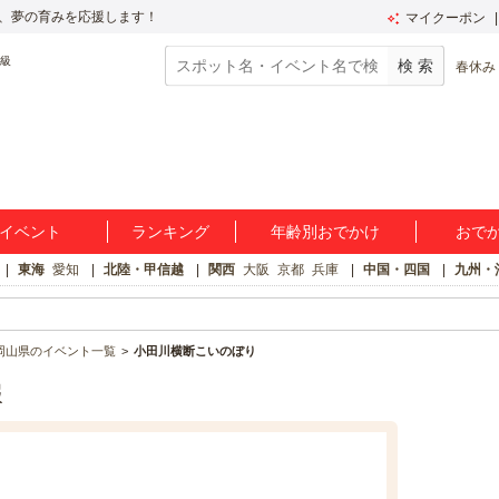
、夢の育みを応援します！
マイクーポン
春休み
イベント
ランキング
年齢別おでかけ
おで
東海
愛知
北陸・甲信越
関西
大阪
京都
兵庫
中国・四国
九州・
岡山県のイベント一覧
小田川横断こいのぼり
報