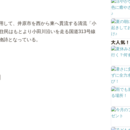
用して、井原市を西から東へ貫流する清流「小
住民はもとより小田川沿いを走る国道313号線
物詩となっている。
大人気！
図