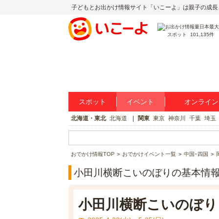
子どもとお出かけ情報サイト「いこーよ」は親子の成長
スポット
101,135件
スポット
イベント
オンライン
北海道・東北
北海道
関東
東京
神奈川
千葉
埼玉
おでかけ情報TOP
おでかけイベント一覧
中国･四国
小田川横断こいのぼりの基本情
小田川横断こいのぼり