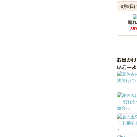
8月8日(
晴れ
35
お出か
いこーよ