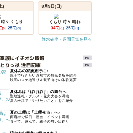
土)
8月9日(日)
 時々 くもり
くもり 時々 晴れ
℃
25℃
34℃
25℃
[0]
[-3]
[-1]
[-1]
降水確率・週間天気を見る
け家族にイチオシ情報
とりっぷ 注目記事
夏休みの家族旅行に♪
親子で行きたい倉敷市の観光名所を紹介
映画のロケ地巡り＆親子向けの体験充実
夏休みは「ばけばけ」の舞台へ
聖地巡礼・グルメ・花火大会を満喫！
夏の松江で「やりたいこと」をご紹介
夏の土曜は「土曜夜市」へ♪
商店街で縁日・屋台・イベント満喫！
食べて、遊んで、親子の思い出作り