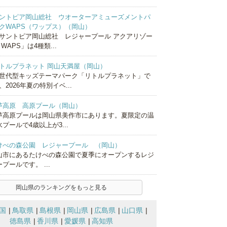
ントピア岡山総社 ウオーターアミューズメントパ
クWAPS（ワップス）（岡山）
サントピア岡山総社 レジャープール アクアリゾー
 WAPS」は4種類...
トルプラネット 岡山天満屋（岡山）
世代型キッズテーマパーク「リトルプラネット」で
、2026年夏の特別イベ...
芦高原 高原プール（岡山）
芦高原プールは岡山県美作市にあります。夏限定の温
プールで4歳以上が3...
けべの森公園 レジャープール （岡山）
山市にあるたけべの森公園で夏季にオープンするレジ
プールです。 ...
岡山県のランキングをもっと見る
国
鳥取県
島根県
岡山県
広島県
山口県
徳島県
香川県
愛媛県
高知県