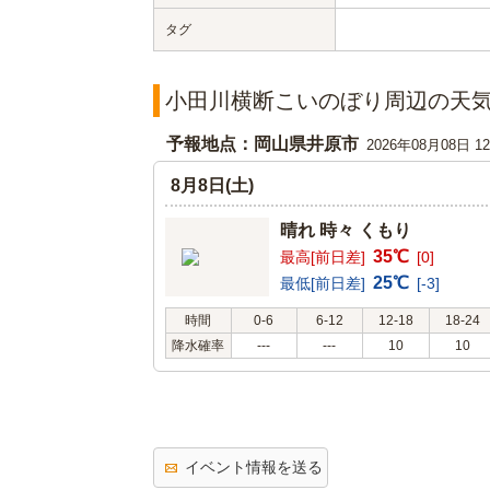
タグ
小田川横断こいのぼり周辺の天
予報地点：岡山県井原市
2026年08月08日 
8月8日(土)
晴れ 時々 くもり
35℃
最高[前日差]
[0]
25℃
最低[前日差]
[-3]
時間
0-6
6-12
12-18
18-24
降水確率
---
---
10
10
イベント情報を送る