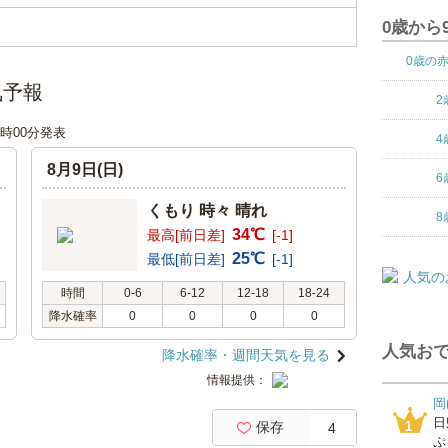
0歳から
0歳の
気予報
2
12時00分発表
4
8月9日(日)
6
くもり 時々 晴れ
8
34℃
最高[前日差]
[-1]
25℃
最低[前日差]
[-1]
時間
0-6
6-12
12-18
18-24
降水確率
0
0
0
0
人気おで
降水確率・週間天気を見る
情報提供：
岡
日
保存
1
4
ぷ