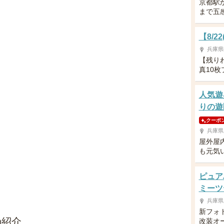
京都駅
まで五
【8/
兵庫県
【残り
真10
人気遊
りの遊
クーポ
兵庫県
屋外屋
も元気
ピュア
ミーツ
兵庫県
新フォ
の紹介
改装オ