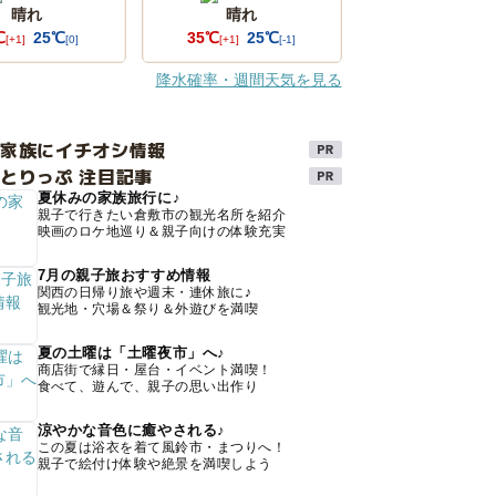
晴れ
晴れ
℃
25℃
35℃
25℃
[+1]
[0]
[+1]
[-1]
降水確率・週間天気を見る
け家族にイチオシ情報
とりっぷ 注目記事
夏休みの家族旅行に♪
親子で行きたい倉敷市の観光名所を紹介
映画のロケ地巡り＆親子向けの体験充実
7月の親子旅おすすめ情報
関西の日帰り旅や週末・連休旅に♪
観光地・穴場＆祭り＆外遊びを満喫
夏の土曜は「土曜夜市」へ♪
商店街で縁日・屋台・イベント満喫！
食べて、遊んで、親子の思い出作り
涼やかな音色に癒やされる♪
この夏は浴衣を着て風鈴市・まつりへ！
親子で絵付け体験や絶景を満喫しよう