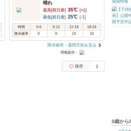
晴れ
35℃
最高[前日差]
[+1]
25℃
最低[前日差]
[-1]
時間
0-6
6-12
12-18
18-24
降水確率
0
0
10
10
降水確率・週間天気を見る
情報提供：
保存
2
0歳から