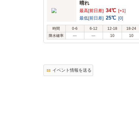
晴れ
34℃
最高[前日差]
[+1]
25℃
最低[前日差]
[0]
時間
0-6
6-12
12-18
18-24
降水確率
---
---
10
10
イベント情報を送る