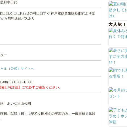
町藍那字田代
那出口又はしあわせの村出口すぐ 神戸電鉄粟生線藍那駅より徒
村から無料送迎バスあり
大人気！
ンター
シャル（公式）サイトへ
6/08(日) 10:00-16:00
開催日時詳細】にて必ずご確認ください。
地区 あいな里山公園
曜日。5/25（日）は早乙女田植えの実演のみ。一般田植え体験
）。