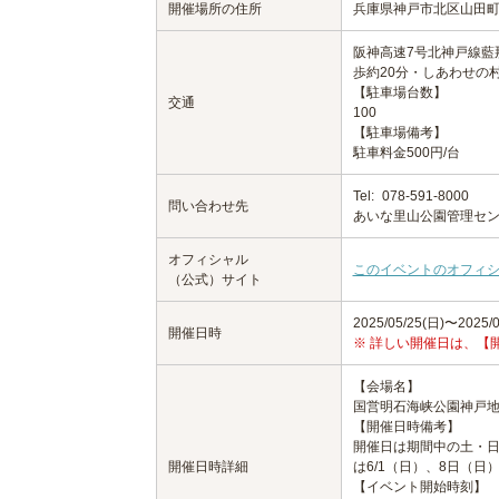
開催場所の住所
兵庫県神戸市北区山田
阪神高速7号北神戸線藍
歩約20分・しあわせの
【駐車場台数】
交通
100
【駐車場備考】
駐車料金500円/台
Tel:
078-591-8000
問い合わせ先
あいな里山公園管理セ
オフィシャル
このイベントのオフィ
（公式）サイト
2025/05/25(日)〜2025/0
開催日時
※ 詳しい開催日は、【
【会場名】
国営明石海峡公園神戸
【開催日時備考】
開催日は期間中の土・日
開催日時詳細
は6/1（日）、8日（日
【イベント開始時刻】