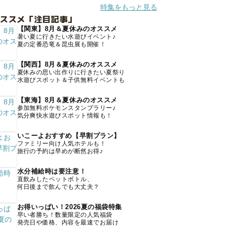
特集をもっと見る
オススメ「注目記事」
【関東】8月＆夏休みのオススメ
暑い夏に行きたい水遊びイベント♪
夏の定番恐竜＆昆虫展も開催！
【関西】8月＆夏休みのオススメ
夏休みの思い出作りに行きたい夏祭り
水遊びスポット＆子供無料イベントも
【東海】8月＆夏休みのオススメ
参加無料ポケモンスタンプラリー♪
気分爽快水遊びスポット情報も！
いこーよおすすめ【早割プラン】
ファミリー向け人気ホテルも！
旅行の予約は早めが断然お得♪
水分補給時は要注意！
直飲みしたペットボトル、
何日後まで飲んでも大丈夫？
お得いっぱい！2026夏の福袋特集
早い者勝ち！数量限定の人気福袋
発売日や価格、内容を最速でお届け