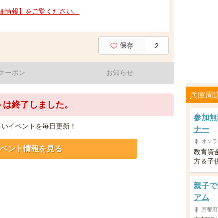
細情報】をご覧ください。
保存
2
クーポン
お知らせ
兵庫周
トは終了しました。
参加無
しいイベントを毎日更新！
ナー
オンラ
ベント情報を見る
教育資
方＆子供
親子で
アム
京都府