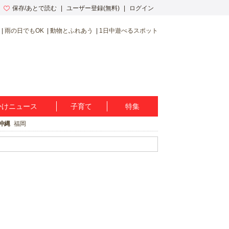
保存/あとで読む
ユーザー登録(無料)
ログイン
雨の日でもOK
動物とふれあう
1日中遊べるスポット
かけニュース
子育て
特集
沖縄
福岡