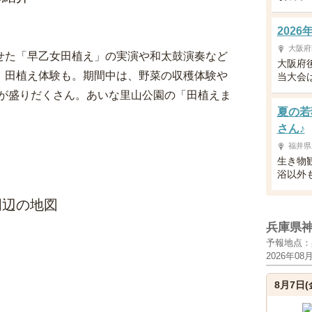
202
大阪府
のせた「早乙女田植え」の実演や和太鼓演奏など
大阪府
は、田植え体験も。期間中は、野菜の収穫体験や
当大会は
が盛りだくさん。あいな里山公園の「田植えま
夏の若
さん♪
福井県
生き物
浴以外
周辺の地図
兵庫県
予報地点：
2026年08
8月7日(