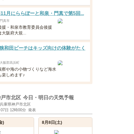
6年11月にららぽーと和泉・門真で第5回...
門真市
後援・和泉市教育委員会後援
大阪府大規...
狭和田ビーチはキッズ向けの体験がたく
大飯郡高浜町
観察や海の小物づくりなど海水
も楽しめます♪
神戸市北区
今日・明日の天気予報
兵庫県神戸市北区
月07日 12時00分
発表
金)
8月8日(土)