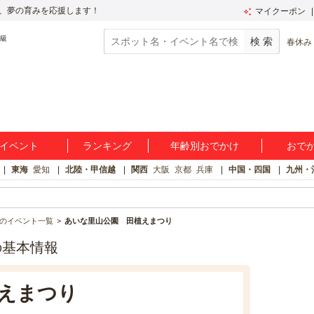
、夢の育みを応援します！
マイクーポン
春休み
イベント
ランキング
年齢別おでかけ
おで
東海
愛知
北陸・甲信越
関西
大阪
京都
兵庫
中国・四国
九州・
のイベント一覧
あいな里山公園 田植えまつり
の基本情報
えまつり