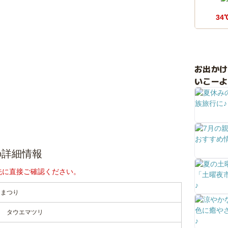
34
お出か
いこーよ
の詳細情報
先に直接ご確認ください。
えまつり
ン タウエマツリ