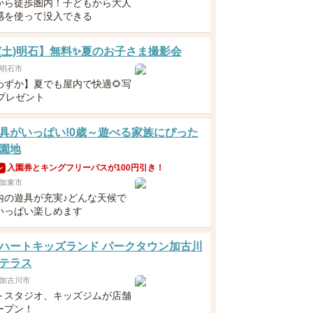
から徒歩圏内！子どもから大人
感を使って没入できる
22(土)明石】無料✨夏のお子さま撮影会
明石市
わずか】夏でも屋内で快適🌻写
枚プレゼント
具がいっぱい!0歳～遊べる家族にぴった
園地
入園券とキングフリーパスが100円引き！
ン
加東市
内の遊具が充実♪どんな天候で
いっぱい楽しめます
ハートキッズランド パークタウン加古川
テラス
加古川市
トスタジオ、キッズジムが店舗
ープン！