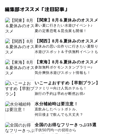
編集部オススメ「注目記事」
【関東】8月＆夏休みのオススメ
暑い夏に行きたい水遊びイベント♪
夏の定番恐竜＆昆虫展も開催！
【関西】8月＆夏休みのオススメ
夏休みの思い出作りに行きたい夏祭り
水遊びスポット＆子供無料イベントも
【東海】8月＆夏休みのオススメ
参加無料ポケモンスタンプラリー♪
気分爽快水遊びスポット情報も！
いこーよおすすめ【早割プラン】
ファミリー向け人気ホテルも！
旅行の予約は早めが断然お得♪
水分補給時は要注意！
直飲みしたペットボトル、
何日後まで飲んでも大丈夫？
全国のお得なフリーきっぷ15選
子供50円均一の切符から