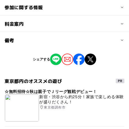
参加に関する情報
予約/応募
料金案内
問い合わせ先に直接ご確認ください。
料金について
備考
入場無料
※掲載の情報は天候や主催者側の都合などにより変更にな
シェアする
ることがあります。
情報提供：イベントバンク
東京都内のオススメの遊び
☆無料招待☆秋は親子でＪリーグ観戦デビュー！
新宿・渋谷から約25分！家族で楽しめる体験
が盛りだくさん！
東京都調布市