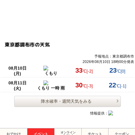
東京都調布市の天気
予報地点：東京都調布市
2026年08月10日 18時00分発表
08月10日
33
23
℃
[-2]
℃
[0]
くもり
(月)
08月11日
30
22
℃
[-3]
℃
[-1]
くもり 一時 雨
(火)
降水確率・週間天気をみる
情報提供：
オンライン
おでかけ
イベント
チケット
クーポン