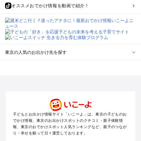
オススメおでかけ情報を動画で紹介！
東京の人気のお出かけ先を探す
東京のエリアからプール子ども連れのお出かけスポット
を探す
立川・国分寺・八王子・昭島・多摩のプールお出かけ
お台場・品川・新橋・汐留・豊洲のプールお出かけ
上野・浅草・錦糸町・両国のプールお出かけ
町田・相模原・愛川・上野原のプールお出かけ
渋谷・原宿・恵比寿・中目黒・自由が丘のプールお出かけ
子どもとお出かけ情報サイト「いこーよ」は、東京の子どものお
池袋・赤羽・王子・巣鴨・目白・石神井のプールお出かけ
でかけ情報、東京のお出かけスポットのクチコミ・親子体験情
新宿・高田馬場・代々木・千駄ヶ谷のプールお出かけ
報、東京のおでかけスポット人気ランキングなど、親子のつなが
銀座・丸の内・日本橋・有楽町・築地・月島のプールお出かけ
り・幸せを願って日々運営しております。
吉祥寺・三鷹・中野・高円寺・荻窪・阿佐谷のプールお出かけ