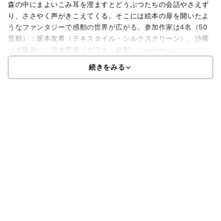
森の中にまよいこみ耳を澄ますとどうぶつたちの会話やさえず
り、ささやく声がきこえてくる。そこには絵本の扉を開いたよ
うなファンタジーで感動の世界が広がる。参加作家は4名（50
音順）：坂本友希（テキスタイル・シルクスクリーン）、沙羅
（木版画）、清水早希（ガラス・金彩）、morinosu
続きをみる