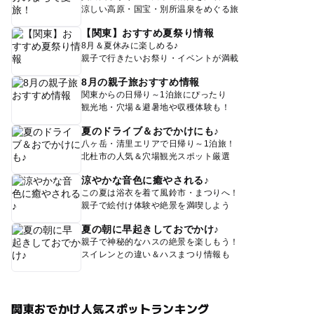
涼しい高原・国宝・別所温泉をめぐる旅
【関東】おすすめ夏祭り情報
8月＆夏休みに楽しめる♪
親子で行きたいお祭り・イベントが満載
8月の親子旅おすすめ情報
関東からの日帰り～1泊旅にぴったり
観光地・穴場＆避暑地や収穫体験も！
夏のドライブ＆おでかけにも♪
八ヶ岳・清里エリアで日帰り～1泊旅！
北杜市の人気＆穴場観光スポット厳選
涼やかな音色に癒やされる♪
この夏は浴衣を着て風鈴市・まつりへ！
親子で絵付け体験や絶景を満喫しよう
夏の朝に早起きしておでかけ♪
親子で神秘的なハスの絶景を楽しもう！
スイレンとの違い＆ハスまつり情報も
関東おでかけ人気スポットランキング