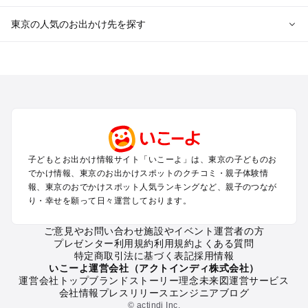
東京の人気のお出かけ先を探す
東京のエリアからプール子ども連れのお出かけスポット
を探す
立川・国分寺・八王子・昭島・多摩のプールお出かけ
お台場・品川・新橋・汐留・豊洲のプールお出かけ
上野・浅草・錦糸町・両国のプールお出かけ
町田・相模原・愛川・上野原のプールお出かけ
渋谷・原宿・恵比寿・中目黒・自由が丘のプールお出かけ
子どもとお出かけ情報サイト「いこーよ」は、東京の子どものお
池袋・赤羽・王子・巣鴨・目白・石神井のプールお出かけ
でかけ情報、東京のお出かけスポットのクチコミ・親子体験情
新宿・高田馬場・代々木・千駄ヶ谷のプールお出かけ
報、東京のおでかけスポット人気ランキングなど、親子のつなが
銀座・丸の内・日本橋・有楽町・築地・月島のプールお出かけ
り・幸せを願って日々運営しております。
吉祥寺・三鷹・中野・高円寺・荻窪・阿佐谷のプールお出かけ
小金井・小平・西東京・東村山・東久留米のプールお出かけ
ご意見やお問い合わせ
施設やイベント運営者の方
プレゼンター利用規約
利用規約
よくある質問
府中・調布・狛江のプールお出かけ
特定商取引法に基づく表記
採用情報
青梅・奥多摩のプールお出かけ
いこーよ運営会社（アクトインディ株式会社）
蒲田・大森・羽田周辺のプールお出かけ
運営会社トップ
ブランドストーリー
理念
未来図
運営サービス
会社情報
プレスリリース
エンジニアブログ
葛西・新木場・亀戸・亀有・柴又のプールお出かけ
© actindi Inc.