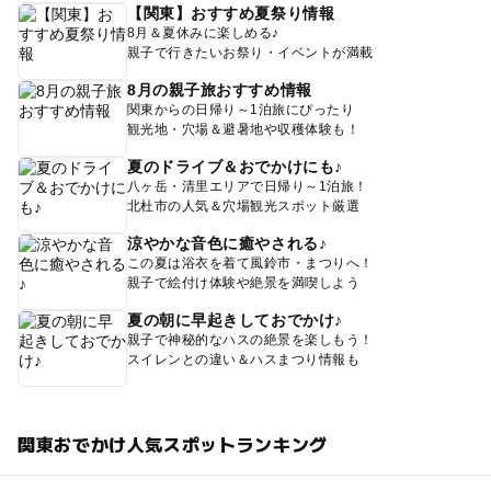
【関東】おすすめ夏祭り情報
8月＆夏休みに楽しめる♪
親子で行きたいお祭り・イベントが満載
8月の親子旅おすすめ情報
関東からの日帰り～1泊旅にぴったり
観光地・穴場＆避暑地や収穫体験も！
夏のドライブ＆おでかけにも♪
八ヶ岳・清里エリアで日帰り～1泊旅！
北杜市の人気＆穴場観光スポット厳選
涼やかな音色に癒やされる♪
この夏は浴衣を着て風鈴市・まつりへ！
親子で絵付け体験や絶景を満喫しよう
夏の朝に早起きしておでかけ♪
親子で神秘的なハスの絶景を楽しもう！
スイレンとの違い＆ハスまつり情報も
関東おでかけ人気スポットランキング