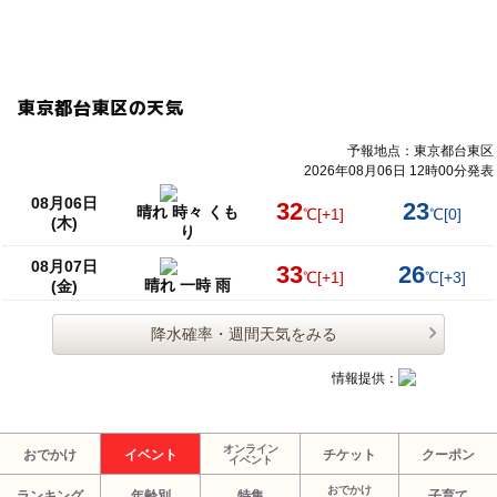
東京都台東区の天気
予報地点：東京都台東区
2026年08月06日 12時00分発表
08月06日
32
23
晴れ 時々 くも
℃
[+1]
℃
[0]
(木)
り
08月07日
33
26
℃
[+1]
℃
[+3]
晴れ 一時 雨
(金)
降水確率・週間天気をみる
情報提供：
オンライン
おでかけ
イベント
チケット
クーポン
イベント
おでかけ
ランキング
年齢別
特集
子育て