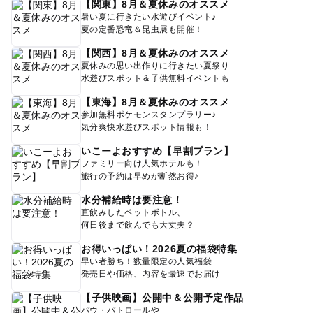
【関東】8月＆夏休みのオススメ
暑い夏に行きたい水遊びイベント♪
夏の定番恐竜＆昆虫展も開催！
【関西】8月＆夏休みのオススメ
夏休みの思い出作りに行きたい夏祭り
水遊びスポット＆子供無料イベントも
【東海】8月＆夏休みのオススメ
参加無料ポケモンスタンプラリー♪
気分爽快水遊びスポット情報も！
いこーよおすすめ【早割プラン】
ファミリー向け人気ホテルも！
旅行の予約は早めが断然お得♪
水分補給時は要注意！
直飲みしたペットボトル、
何日後まで飲んでも大丈夫？
お得いっぱい！2026夏の福袋特集
早い者勝ち！数量限定の人気福袋
発売日や価格、内容を最速でお届け
【子供映画】公開中＆公開予定作品
パウ・パトロールや