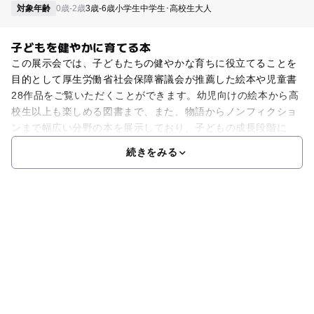
対象年齢
0歳-2歳
3歳-6歳
小学生
中学生･高校生
大人
子どもを健やかに育てる本
この展示会では、子どもたちの健やかな育ちに役立てることを
目的として厚生労働省社会保障審議会が推薦した絵本や児童書
28作品をご覧いただくことができます。幼児向けの絵本から高
校生以上も楽しめる図書まで、また、物語からノンフィクショ
ンまで幅広い分野の本を展示しており、子どもの成長段階に
続きをみる