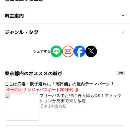
対象年齢
料金案内
3歳･4歳･5歳･6歳(幼児)
小学生
中学生･高校生
大人
子供の料金
ジャンル・タグ
予約/応募
無料
予約不要
ジャンル
シェアする
大人の料金
芸術鑑賞・自然観賞
無料
東京都内のオススメの遊び
ここは穴場！親子連れに「高評価」の屋内テーマパーク！
ナンジャパスポート200円引き
クーポン
フリーパスでお得に再入場もOK！アトラク
ションが充実で乗り放題
東京都豊島区