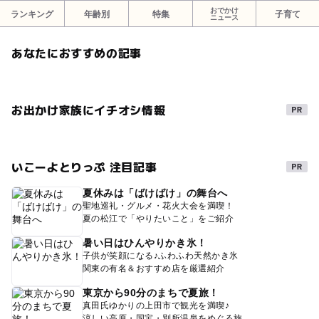
おでかけ
ランキング
年齢別
特集
子育て
ニュース
あなたにおすすめの記事
お出かけ家族にイチオシ情報
いこーよとりっぷ 注目記事
夏休みは「ばけばけ」の舞台へ
聖地巡礼・グルメ・花火大会を満喫！
夏の松江で「やりたいこと」をご紹介
暑い日はひんやりかき氷！
子供が笑顔になる♪ふわふわ天然かき氷
関東の有名＆おすすめ店を厳選紹介
東京から90分のまちで夏旅！
真田氏ゆかりの上田市で観光を満喫♪
涼しい高原・国宝・別所温泉をめぐる旅