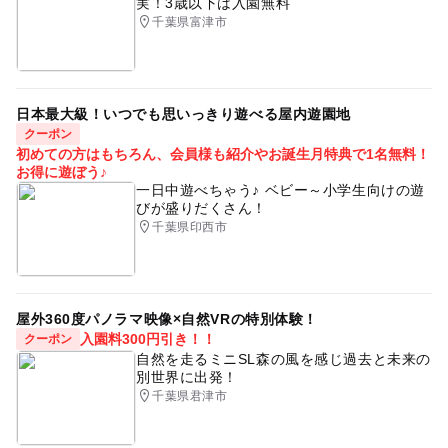
実！3歳以下は入園無料
千葉県富津市
日本最大級！いつでも思いっきり遊べる屋内遊園地
クーポン
初めての方はもちろん、会員様も紹介やお誕生月特典で1名無料！
お得に遊ぼう♪
一日中遊べちゃう♪ ベビー～小学生向けの遊
びが盛りだくさん！
千葉県印西市
屋外360度パノラマ映像×自然VRの特別体験！
入園料300円引き！！
クーポン
自然を走るミニSL森の風を感じ過去と未来の
別世界に出発！
千葉県君津市