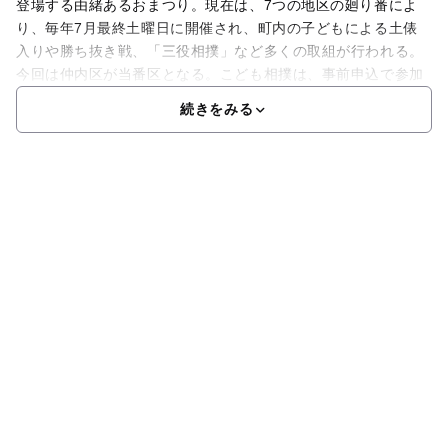
登場する由緒あるおまつり。現在は、7つの地区の廻り番によ
り、毎年7月最終土曜日に開催され、町内の子どもによる土俵
入りや勝ち抜き戦、「三役相撲」など多くの取組が行われる。
今回は仲内区が当番区となる。こども相撲は、事前申込で参加
続きをみる