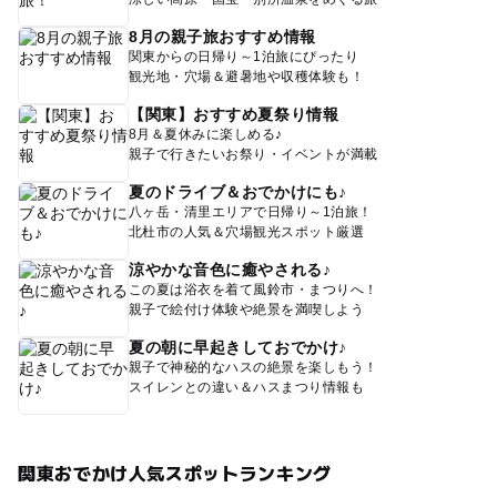
8月の親子旅おすすめ情報
関東からの日帰り～1泊旅にぴったり
観光地・穴場＆避暑地や収穫体験も！
【関東】おすすめ夏祭り情報
8月＆夏休みに楽しめる♪
親子で行きたいお祭り・イベントが満載
夏のドライブ＆おでかけにも♪
八ヶ岳・清里エリアで日帰り～1泊旅！
北杜市の人気＆穴場観光スポット厳選
涼やかな音色に癒やされる♪
この夏は浴衣を着て風鈴市・まつりへ！
親子で絵付け体験や絶景を満喫しよう
夏の朝に早起きしておでかけ♪
親子で神秘的なハスの絶景を楽しもう！
スイレンとの違い＆ハスまつり情報も
関東おでかけ人気スポットランキング