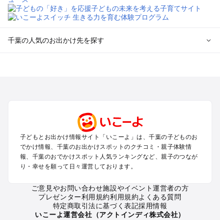
千葉の人気のお出かけ先を探す
千葉のエリアからプール子ども連れのお出かけスポット
を探す
舞浜・幕張・船橋・浦安のプールお出かけ
柏・松戸・野田・取手のプールお出かけ
木更津・君津・富津・袖ヶ浦のプールお出かけ
成田・印西・酒々井のプールお出かけ
館山・南房総のプールお出かけ
子どもとお出かけ情報サイト「いこーよ」は、千葉の子どものお
九十九里・銚子のプールお出かけ
でかけ情報、千葉のお出かけスポットのクチコミ・親子体験情
千葉市・市原のプールお出かけ
報、千葉のおでかけスポット人気ランキングなど、親子のつなが
鴨川・勝浦・御宿のプールお出かけ
り・幸せを願って日々運営しております。
佐倉・四街道・八街のプールお出かけ
ご意見やお問い合わせ
施設やイベント運営者の方
プレゼンター利用規約
利用規約
よくある質問
千葉の定番お出かけスポット
特定商取引法に基づく表記
採用情報
千葉の遊園地
いこーよ運営会社（アクトインディ株式会社）