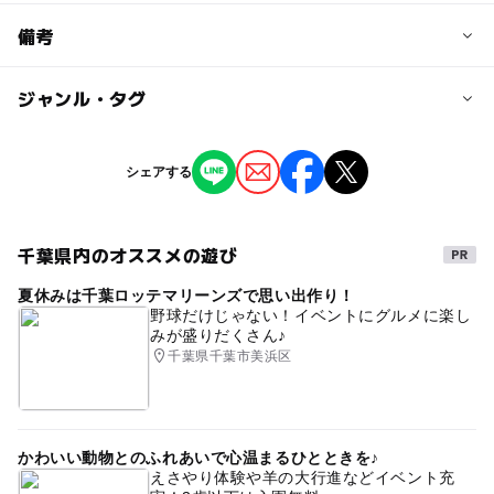
予約/応募
備考
問い合わせ先に直接ご確認ください。
ジャンル・タグ
※掲載の情報は天候や主催者側の都合などにより変更にな
ることがあります。
情報提供：イベントバンク
タグ
シェアする
祭り
夏祭り
千葉県内のオススメの遊び
夏休みは千葉ロッテマリーンズで思い出作り！
野球だけじゃない！イベントにグルメに楽し
みが盛りだくさん♪
千葉県千葉市美浜区
かわいい動物とのふれあいで心温まるひとときを♪
えさやり体験や羊の大行進などイベント充