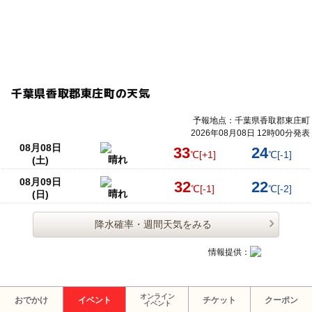
千葉県香取郡東庄町の天気
予報地点：千葉県香取郡東庄町
2026年08月08日 12時00分発表
08月08日
33
24
℃
[+1]
℃
[-1]
晴れ
(土)
08月09日
32
22
℃
[-1]
℃
[-2]
晴れ
(日)
降水確率・週間天気をみる
情報提供：
オンライン
おでかけ
イベント
チケット
クーポン
イベント