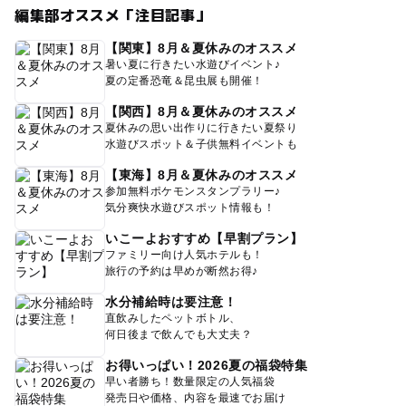
編集部オススメ「注目記事」
【関東】8月＆夏休みのオススメ
暑い夏に行きたい水遊びイベント♪
夏の定番恐竜＆昆虫展も開催！
【関西】8月＆夏休みのオススメ
夏休みの思い出作りに行きたい夏祭り
水遊びスポット＆子供無料イベントも
【東海】8月＆夏休みのオススメ
参加無料ポケモンスタンプラリー♪
気分爽快水遊びスポット情報も！
いこーよおすすめ【早割プラン】
ファミリー向け人気ホテルも！
旅行の予約は早めが断然お得♪
水分補給時は要注意！
直飲みしたペットボトル、
何日後まで飲んでも大丈夫？
お得いっぱい！2026夏の福袋特集
早い者勝ち！数量限定の人気福袋
発売日や価格、内容を最速でお届け