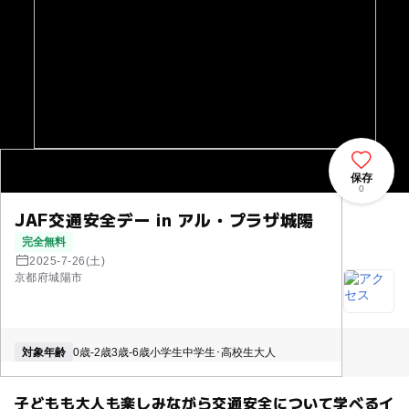
保存
0
JAF交通安全デー in アル・プラザ城陽
完全無料
2025-7-26(土)
京都府城陽市
対象年齢
0歳-2歳
3歳-6歳
小学生
中学生･高校生
大人
子どもも大人も楽しみながら交通安全について学べるイ