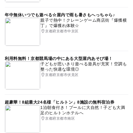
年中無休いつでも遊べる☆屋内で雨も暑さもへっちゃら♪
親子で熱中！クレーンゲーム商店街『爆獲横
丁』で爆獲れ体験☆
京都府京都市中京区
利用料無料！京都競馬場の中にある大型屋内あそび場！
子どもが思いきり遊べる遊具が充実！空調も
整った快適な環境◎
京都府京都市伏見区
超豪華！8組最大24名様「ヒルトン」8施設の無料宿泊券
1泊朝食付き！プールに大自然！子ども大満
足のヒルトンホテルへ
京都府京都市南区