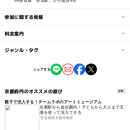
JR奈良線「長池駅」から徒歩5分
参加に関する情報
対象年齢
料金案内
0歳･1歳･2歳の赤ちゃん(乳児･幼児)
3歳･4歳･5歳･6歳(幼児)
小学生
中学生･高校生
大人
子供の料金詳細
ジャンル・タグ
参加無料
予約/応募
ジャンル
シェアする
予約不要
大人の料金詳細
ものづくり・学び体験
参加無料
京都府内のオススメの遊び
タグ
親子で没入する！チームラボのアートミュージアム
交通安全
JAF
子ども安全免許証
京都駅から徒歩圏内！子どもから大人まで五
感を使って没入できる
京都府京都市南区