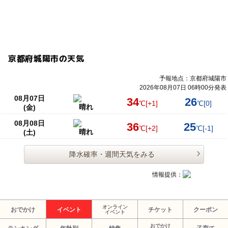
京都府城陽市の天気
予報地点：京都府城陽市
2026年08月07日 06時00分発表
08月07日
34
26
℃
[+1]
℃
[0]
晴れ
(金)
08月08日
36
25
℃
[+2]
℃
[-1]
晴れ
(土)
降水確率・週間天気をみる
情報提供：
オンライン
おでかけ
イベント
チケット
クーポン
イベント
おでかけ