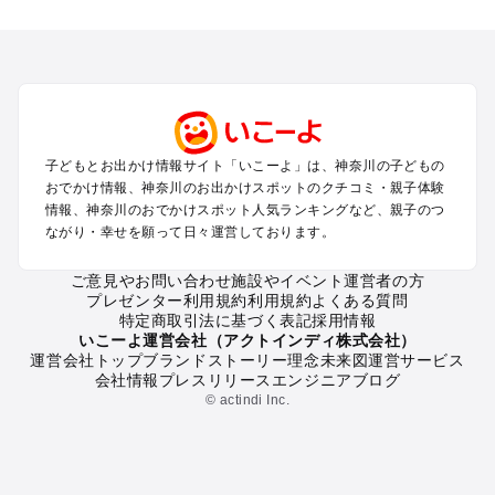
神奈川のエリアからプール子ども連れのお出かけスポッ
トを探す
横浜・みなとみらい・中華街・ベイエリア・金沢八景のプール
お出かけ
鎌倉・湘南（藤沢・茅ヶ崎・平塚周辺）のプールお出かけ
小田原・熱海・湯河原・真鶴のプールお出かけ
町田・相模原・愛川・上野原のプールお出かけ
子どもとお出かけ情報サイト「いこーよ」は、神奈川の子どもの
新横浜・港北エリア・日吉・青葉台・鶴見のプールお出かけ
おでかけ情報、神奈川のお出かけスポットのクチコミ・親子体験
川崎のプールお出かけ
情報、神奈川のおでかけスポット人気ランキングなど、親子のつ
海老名・厚木のプールお出かけ
ながり・幸せを願って日々運営しております。
三浦半島（横須賀・三浦）のプールお出かけ
箱根（湯本・強羅・小涌谷・仙石原・芦ノ湖）のプールお出か
ご意見やお問い合わせ
施設やイベント運営者の方
プレゼンター利用規約
利用規約
よくある質問
け
特定商取引法に基づく表記
採用情報
秦野・南足柄・丹沢のプールお出かけ
いこーよ運営会社（アクトインディ株式会社）
戸塚・港南・旭・瀬谷・泉（横浜）のプールお出かけ
運営会社トップ
ブランドストーリー
理念
未来図
運営サービス
会社情報
プレスリリース
エンジニアブログ
© actindi Inc.
神奈川の定番お出かけスポット
神奈川の遊園地
神奈川の動物園
神奈川のバーベキュー