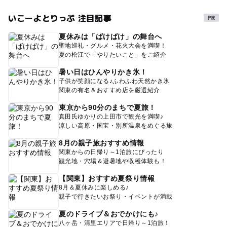
いこーよとりっぷ 注目記事
夏休みは「ばけばけ」の舞台へ
聖地巡礼・グルメ・花火大会を満喫！
夏の松江で「やりたいこと」をご紹介
暑い日はひんやりかき氷！
子供が笑顔になる♪ふわふわ天然かき氷
関東の有名＆おすすめ店を厳選紹介
東京から90分のまちで夏旅！
真田氏ゆかりの上田市で観光を満喫♪
涼しい高原・国宝・別所温泉をめぐる旅
8月の親子旅おすすめ情報
関東からの日帰り～1泊旅にぴったり
観光地・穴場＆避暑地や収穫体験も！
【関東】おすすめ夏祭り情報
8月＆夏休みに楽しめる♪
親子で行きたいお祭り・イベントが満載
夏のドライブ＆おでかけにも♪
八ヶ岳・清里エリアで日帰り～1泊旅！