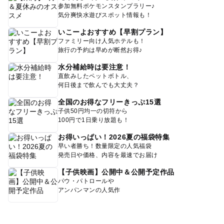
参加無料ポケモンスタンプラリー♪
気分爽快水遊びスポット情報も！
いこーよおすすめ【早割プラン】
ファミリー向け人気ホテルも！
旅行の予約は早めが断然お得♪
水分補給時は要注意！
直飲みしたペットボトル、
何日後まで飲んでも大丈夫？
全国のお得なフリーきっぷ15選
子供50円均一の切符から
100円で1日乗り放題も！
お得いっぱい！2026夏の福袋特集
早い者勝ち！数量限定の人気福袋
発売日や価格、内容を最速でお届け
【子供映画】公開中＆公開予定作品
パウ・パトロールや
アンパンマンの人気作