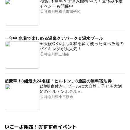
2歳以下無料＆子供入館料50円！夏休み限定
イベントも開催中
神奈川県横浜市磯子区
一年中 水着で楽しめる温泉クアパーク＆温水プール
全天候OK♪地元食材を多く使った食べ放題の
バイキングが大人気！
神奈川県三浦市
超豪華！8組最大24名様「ヒルトン」8施設の無料宿泊券
1泊朝食付き！プールに大自然！子ども大満
足のヒルトンホテルへ
神奈川県小田原市
いこーよ限定！おすすめイベント