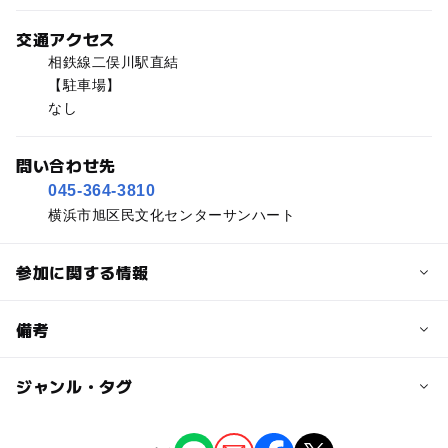
交通アクセス
相鉄線二俣川駅直結
【駐車場】
なし
問い合わせ先
045-364-3810
横浜市旭区民文化センターサンハート
参加に関する情報
予約/応募
備考
問い合わせ先に直接ご確認ください。
ジャンル・タグ
※掲載の情報は天候や主催者側の都合などにより変更にな
ることがあります。
情報提供：イベントバンク
タグ