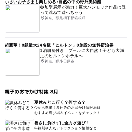
小さいお子さまも楽しめる♪自然の中の野外美術館
参加型展示が魅力！巨大ハンモック作品は登
って跳ねて遊べちゃう
神奈川県足柄下郡箱根町
超豪華！8組最大24名様「ヒルトン」8施設の無料宿泊券
1泊朝食付き！プールに大自然！子ども大満
足のヒルトンホテルへ
神奈川県小田原市
親子のおでかけ特集 8月
夏休みどこ行く？何する？
今から準備！夏休みのお出かけ情報満載
おすすめ遊び場＆イベントをチェック！
暑さに負けずに全力水遊び！
年齢別や人気アトラクション情報など