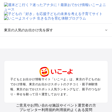
東京の人気のお出かけ先を探す
東京のエリアからプール子ども連れのお出かけスポット
を探す
立川・国分寺・八王子・昭島・多摩のプールお出かけ
お台場・品川・新橋・汐留・豊洲のプールお出かけ
上野・浅草・錦糸町・両国のプールお出かけ
町田・相模原・愛川・上野原のプールお出かけ
渋谷・原宿・恵比寿・中目黒・自由が丘のプールお出かけ
子どもとお出かけ情報サイト「いこーよ」は、東京の子どものお
池袋・赤羽・王子・巣鴨・目白・石神井のプールお出かけ
でかけ情報、東京のお出かけスポットのクチコミ・親子体験情
新宿・高田馬場・代々木・千駄ヶ谷のプールお出かけ
報、東京のおでかけスポット人気ランキングなど、親子のつなが
銀座・丸の内・日本橋・有楽町・築地・月島のプールお出かけ
り・幸せを願って日々運営しております。
吉祥寺・三鷹・中野・高円寺・荻窪・阿佐谷のプールお出かけ
小金井・小平・西東京・東村山・東久留米のプールお出かけ
ご意見やお問い合わせ
施設やイベント運営者の方
プレゼンター利用規約
利用規約
よくある質問
府中・調布・狛江のプールお出かけ