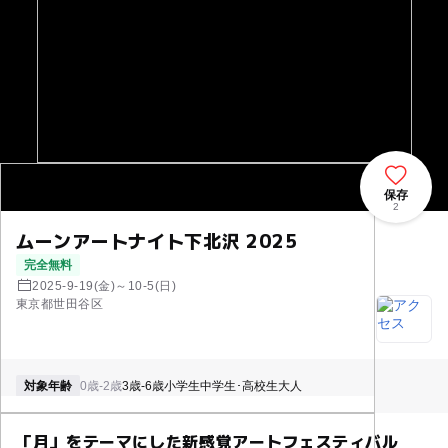
保存
2
ムーンアートナイト下北沢 2025
完全無料
2025-9-19(金)～10-5(日)
東京都世田谷区
対象年齢
0歳-2歳
3歳-6歳
小学生
中学生･高校生
大人
「月」をテーマにした新感覚アートフェスティバル