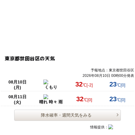
東京都世田谷区の天気
予報地点：東京都世田谷区
2026年08月10日 00時00分発表
08月10日
32
23
℃
[-2]
℃
[0]
くもり
(月)
08月11日
32
23
℃
[0]
℃
[0]
晴れ 時々 雨
(火)
降水確率・週間天気をみる
情報提供：