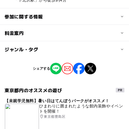
「下北沢駅」から徒歩約4分
参加に関する情報
対象年齢
料金案内
3歳･4歳･5歳･6歳(幼児)
小学生
中学生･高校生
大人
子供の料金詳細
ジャンル・タグ
予約/応募
入場無料 ※一部有料コンテンツあり
予約不要
ジャンル
シェアする
大人の料金詳細
芸術鑑賞・自然観賞
街なかイベント
応募方法
入場無料 ※一部有料コンテンツあり
※一部有料コンテンツあり
東京都内のオススメの遊び
タグ
詳細はホームページにてご確認下さい。
【未就学児無料】暑い日はてんぼうパークがオススメ！
下北沢
アート
ひまわりに囲まれたような館内装飾やイベン
トを開催！
東京都豊島区