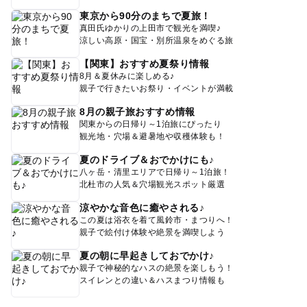
東京から90分のまちで夏旅！
真田氏ゆかりの上田市で観光を満喫♪
涼しい高原・国宝・別所温泉をめぐる旅
【関東】おすすめ夏祭り情報
8月＆夏休みに楽しめる♪
親子で行きたいお祭り・イベントが満載
8月の親子旅おすすめ情報
関東からの日帰り～1泊旅にぴったり
観光地・穴場＆避暑地や収穫体験も！
夏のドライブ＆おでかけにも♪
八ヶ岳・清里エリアで日帰り～1泊旅！
北杜市の人気＆穴場観光スポット厳選
涼やかな音色に癒やされる♪
この夏は浴衣を着て風鈴市・まつりへ！
親子で絵付け体験や絶景を満喫しよう
夏の朝に早起きしておでかけ♪
親子で神秘的なハスの絶景を楽しもう！
スイレンとの違い＆ハスまつり情報も