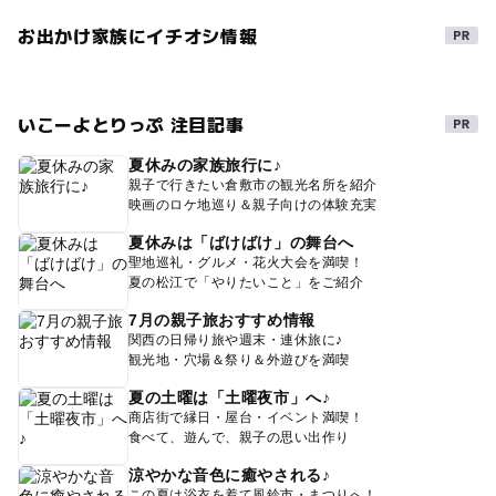
お出かけ家族にイチオシ情報
いこーよとりっぷ 注目記事
夏休みの家族旅行に♪
親子で行きたい倉敷市の観光名所を紹介
映画のロケ地巡り＆親子向けの体験充実
夏休みは「ばけばけ」の舞台へ
聖地巡礼・グルメ・花火大会を満喫！
夏の松江で「やりたいこと」をご紹介
7月の親子旅おすすめ情報
関西の日帰り旅や週末・連休旅に♪
観光地・穴場＆祭り＆外遊びを満喫
夏の土曜は「土曜夜市」へ♪
商店街で縁日・屋台・イベント満喫！
食べて、遊んで、親子の思い出作り
涼やかな音色に癒やされる♪
この夏は浴衣を着て風鈴市・まつりへ！