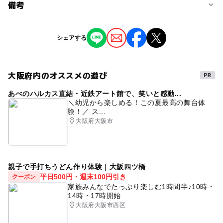
予約/応募
備考
問い合わせ先に直接ご確認ください。
※掲載の情報は天候や主催者側の都合などにより変更にな
シェアする
ることがあります。
情報提供：イベントバンク
大阪府内のオススメの遊び
あべのハルカス直結・近鉄アート館で、笑いと感動...
＼幼児から楽しめる！この夏最高の舞台体
験！／ ス...
大阪府大阪市
親子で手打ちうどん作り体験｜大阪四ツ橋
平日500円・週末100円引き
クーポン
家族みんなでたっぷり楽しむ1時間半♪10時・
14時・17時開始
大阪府大阪市西区