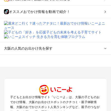
オススメおでかけ情報を動画で紹介！
大阪の人気のお出かけ先を探す
大阪のエリアからプール子ども連れのお出かけスポット
を探す
堺・大阪南部（岸和田・関西空港・泉南）のプールお出かけ
高槻・吹田・豊中・茨木・箕面・枚方・伊丹空港のプールお出
かけ
梅田・キタ・淀屋橋・本町・福島のプールお出かけ
東大阪・八尾・寝屋川・守口・門真のプールお出かけ
子どもとお出かけ情報サイト「いこーよ」は、大阪の子どものお
大阪ベイエリア（USJ・南港）のプールお出かけ
でかけ情報、大阪のお出かけスポットのクチコミ・親子体験情
なんば・心斎橋・道頓堀・四ツ橋・ミナミのプールお出かけ
報、大阪のおでかけスポット人気ランキングなど、親子のつなが