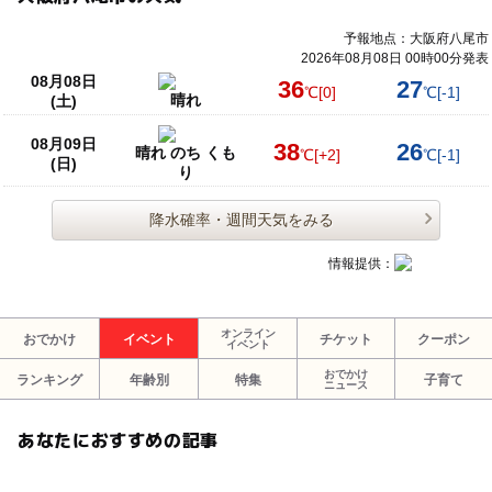
予報地点：大阪府八尾市
2026年08月08日 00時00分発表
08月08日
36
27
℃
[0]
℃
[-1]
晴れ
(土)
08月09日
38
26
晴れ のち くも
℃
[+2]
℃
[-1]
(日)
り
降水確率・週間天気をみる
情報提供：
オンライン
おでかけ
イベント
チケット
クーポン
イベント
おでかけ
ランキング
年齢別
特集
子育て
ニュース
あなたにおすすめの記事