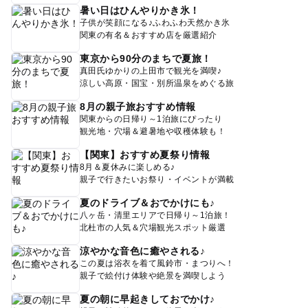
暑い日はひんやりかき氷！
子供が笑顔になる♪ふわふわ天然かき氷
関東の有名＆おすすめ店を厳選紹介
東京から90分のまちで夏旅！
真田氏ゆかりの上田市で観光を満喫♪
涼しい高原・国宝・別所温泉をめぐる旅
8月の親子旅おすすめ情報
関東からの日帰り～1泊旅にぴったり
観光地・穴場＆避暑地や収穫体験も！
【関東】おすすめ夏祭り情報
8月＆夏休みに楽しめる♪
親子で行きたいお祭り・イベントが満載
夏のドライブ＆おでかけにも♪
八ヶ岳・清里エリアで日帰り～1泊旅！
北杜市の人気＆穴場観光スポット厳選
涼やかな音色に癒やされる♪
この夏は浴衣を着て風鈴市・まつりへ！
親子で絵付け体験や絶景を満喫しよう
夏の朝に早起きしておでかけ♪