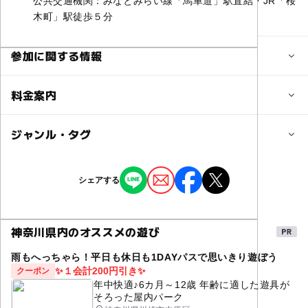
公共交通機関：みなとみらい線「馬車道」駅直結・JR「桜
木町」駅徒歩５分
参加に関する情報
対象年齢
料金案内
0歳･1歳･2歳の赤ちゃん(乳児･幼児)
3歳･4歳･5歳･6歳(幼児)
小学生
中学生･高校生
大人
子供の料金詳細
ジャンル・タグ
主な体験コンテンツの料金
予約/応募
・街の味ってどんな味？（事前予約可）※詳しくは（http
ジャンル
シェアする
予約不要
s://peatix.com/group/74647）をご確認ください。
自然体験
ショッピング・グルメ
季節のイベント
●Edible Green Walkthrew ※10/18のみ
・各回：約15名
ものづくり・学び体験
街なかイベント
ミニイベント
・料金：大人1,000円、子供500円
神奈川県内のオススメの遊び
・時間：10:30-12:00 / 13:00-14:30
雨もへっちゃら！平日も休日も1DAYパスで思いきり遊ぼう
●meets herbs, eats herbs ※２日間実施
✨１会計200円引き✨
クーポン
・各回定員：約15名
年中快適♪6カ月～12歳 年齢に適した遊具が
・料金：大人1,500円、親子セット料金2,000円
そろった屋内パーク
・時間：11:30-13:00 / 14:30-16:00