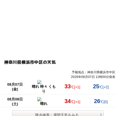
神奈川県横浜市中区の天気
予報地点：神奈川県横浜市中区
2026年08月07日 12時00分発表
08月07日
33
25
晴れ 時々 くも
℃
[+1]
℃
[+2]
(金)
り
08月08日
34
26
℃
[+1]
℃
[0]
晴れ
(土)
降水確率・週間天気をみる