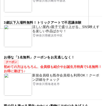
神奈川県川崎市中原区
・ストライダー試乗体験 無料 ※試乗講習は有料（1,00
0円）
・みずほ銀行ブース 無料
3歳以下入場料無料！トリックアートで不思議体験
涼しい屋内♪親子で盛り上がる、SNS映えす
大人の料金詳細
る楽しい作品ばかり！
主な体験コンテンツの料金
神奈川県横浜市中区
・街の味ってどんな味？（事前予約可）※詳しくは（http
s://peatix.com/group/74647）をご確認ください。
●Edible Green Walkthrew ※10/18のみ
・各回：約15名
お得な「1名無料」クーポンをお見逃しなく！
クーポン
・料金：大人1,000円、子供500円
初めての方はもちろん、会員様も紹介やお誕生月特典で1名無料！
・時間：10:30-12:00 / 13:00-14:30
お得に遊ぼう♪
●meets herbs, eats herbs ※２日間実施
新規会員様も既存会員様も利用OK！クーポ
・各回定員：約15名
ン詳細をチェック
・料金：大人1,500円、親子セット料金2,000円
神奈川県海老名市
・時間：11:30-13:00 / 14:30-16:00
・ストライダー試乗体験 無料 ※試乗講習は有料（1,00
0円）
雨の日も遊べる屋内♪かわいい動物におやつをあげよう
・みずほ銀行ブース 無料