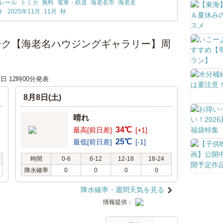
レール
トミカ
無料
電車・鉄道
海老名市
海老名
ト
2025年11月
11月
秋
ーク【海老名ハウジングギャラリー】周
7日 12時00分発表
8月8日(土)
晴れ
34℃
最高[前日差]
[+1]
25℃
最低[前日差]
[-1]
時間
0-6
6-12
12-18
18-24
降水確率
0
0
0
0
降水確率・週間天気を見る
情報提供：