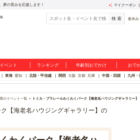
、夢の育みを応援します！
マイクーポン
春休み
イベント
ランキング
年齢別おでかけ
おで
東海
愛知
北陸・甲信越
関西
大阪
京都
兵庫
中国・四国
九州・
県のイベント一覧
トミカ・プラレールわくわくパーク【海老名ハウジングギャラリー】
ーク【海老名ハウジングギャラリー】の