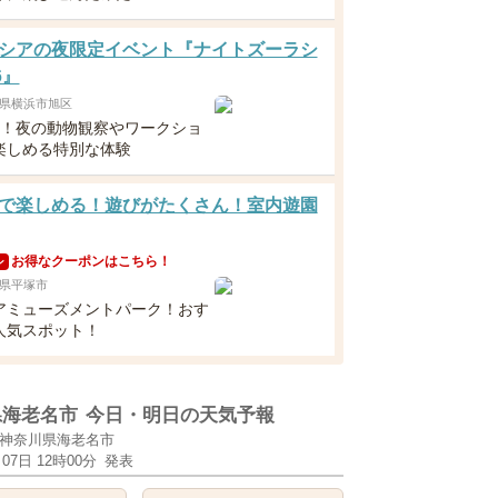
シアの夜限定イベント『ナイトズーラシ
6』
県横浜市旭区
定！夜の動物観察やワークショ
楽しめる特別な体験
で楽しめる！遊びがたくさん！室内遊園
お得なクーポンはこちら！
ン
県平塚市
アミューズメントパーク！おす
人気スポット！
県海老名市
今日・明日の天気予報
神奈川県海老名市
月07日 12時00分
発表