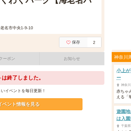
くわくパーク【海老名ハ
名市中央1-9-10
保存
2
神奈川
クーポン
お知らせ
小上が
トは終了しました。
ー
神奈川
しいイベントを毎日更新！
赤ちゃ
える「
イベント情報を見る
遊園地
は入園
千葉県