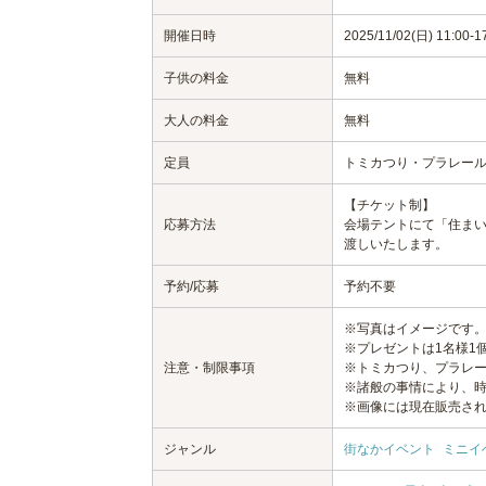
開催日時
2025/11/02(日) 11:00-1
子供の料金
無料
大人の料金
無料
定員
トミカつり・プラレール
【チケット制】
応募方法
会場テントにて「住ま
渡しいたします。
予約/応募
予約不要
※写真はイメージです
※プレゼントは1名様1
注意・制限事項
※トミカつり、プラレー
※諸般の事情により、
※画像には現在販売さ
ジャンル
街なかイベント
ミニイ