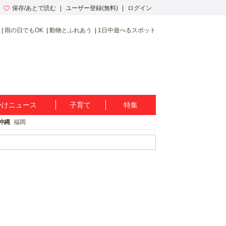
保存/あとで読む
ユーザー登録(無料)
ログイン
雨の日でもOK
動物とふれあう
1日中遊べるスポット
かけニュース
子育て
特集
沖縄
福岡