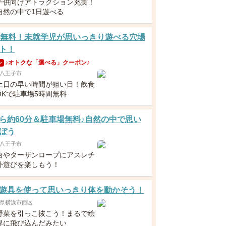
子供向けアトラクション充実！
自然の中で1日遊べる
歳無料！未就学児が思いっきり遊べる穴場
ト！
♪オトクな「選べる」クーポン♪
ン
八王子市
土日の早い時間が狙い目！飲食
OKで駐車場5時間無料
ら約60分＆駐車場無料♪自然の中で思い
ぼう
八王子市
台やターザンロープにアスレチ
外遊びを楽しもう！
遊具を使って思いっきり体を動かそう！
県横浜市西区
野菜を引っこ抜こう！まるで絵
界に飛び込んだみたい