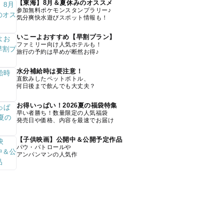
【東海】8月＆夏休みのオススメ
参加無料ポケモンスタンプラリー♪
気分爽快水遊びスポット情報も！
いこーよおすすめ【早割プラン】
ファミリー向け人気ホテルも！
旅行の予約は早めが断然お得♪
水分補給時は要注意！
直飲みしたペットボトル、
何日後まで飲んでも大丈夫？
お得いっぱい！2026夏の福袋特集
早い者勝ち！数量限定の人気福袋
発売日や価格、内容を最速でお届け
【子供映画】公開中＆公開予定作品
パウ・パトロールや
アンパンマンの人気作