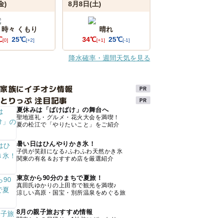
金)
8月8日(土)
 時々 くもり
晴れ
℃
25℃
34℃
25℃
[0]
[+2]
[+1]
[-1]
降水確率・週間天気を見る
け家族にイチオシ情報
とりっぷ 注目記事
夏休みは「ばけばけ」の舞台へ
聖地巡礼・グルメ・花火大会を満喫！
夏の松江で「やりたいこと」をご紹介
暑い日はひんやりかき氷！
子供が笑顔になる♪ふわふわ天然かき氷
関東の有名＆おすすめ店を厳選紹介
東京から90分のまちで夏旅！
真田氏ゆかりの上田市で観光を満喫♪
涼しい高原・国宝・別所温泉をめぐる旅
8月の親子旅おすすめ情報