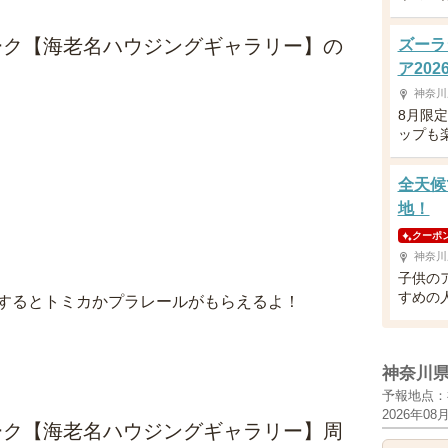
ーク【海老名ハウジングギャラリー】の
ズーラ
ア202
神奈川
8月限
ップも
全天候
地！
クーポ
神奈川
子供の
すめの
するとトミカかプラレールがもらえるよ！
神奈川
予報地点：
2026年08
ーク【海老名ハウジングギャラリー】周