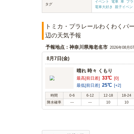
イベント
電車
車
プラ
タグ
電車大好き
親子イベン
トミカ・プラレールわくわくパ
辺の天気予報
予報地点：神奈川県海老名市
2026年08月0
8月7日(金)
晴れ 時々 くもり
33℃
最高[前日差]
[0]
25℃
最低[前日差]
[+2]
時間
0-6
6-12
12-18
18-24
降水確率
---
---
10
10