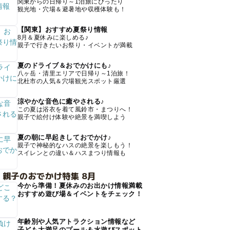
関東からの日帰り～1泊旅にぴったり
観光地・穴場＆避暑地や収穫体験も！
【関東】おすすめ夏祭り情報
8月＆夏休みに楽しめる♪
親子で行きたいお祭り・イベントが満載
夏のドライブ＆おでかけにも♪
八ヶ岳・清里エリアで日帰り～1泊旅！
北杜市の人気＆穴場観光スポット厳選
涼やかな音色に癒やされる♪
この夏は浴衣を着て風鈴市・まつりへ！
親子で絵付け体験や絶景を満喫しよう
夏の朝に早起きしておでかけ♪
親子で神秘的なハスの絶景を楽しもう！
スイレンとの違い＆ハスまつり情報も
 親子のおでかけ特集 8月
今から準備！夏休みのお出かけ情報満載
おすすめ遊び場＆イベントをチェック！
年齢別や人気アトラクション情報など
子ども大満足のプール＆水遊びスポット