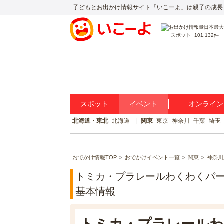
子どもとお出かけ情報サイト「いこーよ」は親子の成長
スポット
101,132件
スポット
イベント
オンライン
北海道・東北
北海道
関東
東京
神奈川
千葉
埼玉
おでかけ情報TOP
おでかけイベント一覧
関東
神奈川
トミカ・プラレールわくわくパ
基本情報