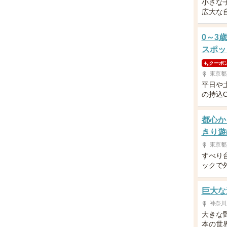
小さな
広大な
0～3
スポッ
クーポ
東京都
平日や
の持込
都心か
きり遊
東京都
すべり
ックで
巨大な
神奈川
大きな
本の世