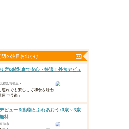
周辺の注目お出かけ
り席&離乳食で安心・快適！外食デビュ
県横浜市鶴見区
ん連れでも安心して和食を味わ
華屋与兵衛」
デビュー＆動物とふれあおう♪0歳～3歳
無料
富津市