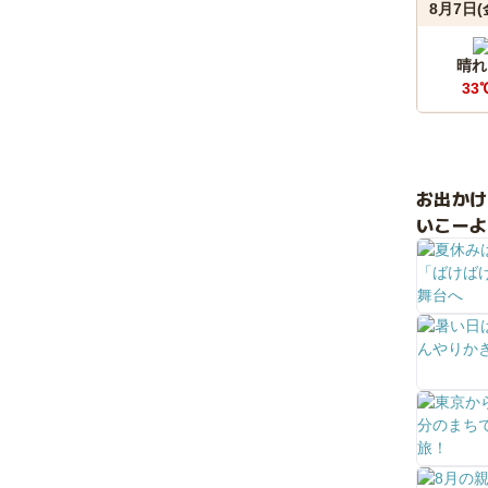
8月7日(
晴れ
33
お出か
いこーよ