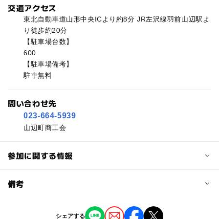
交通アクセス
東北自動車道山形中央ICより約8分 JR左沢線羽前山辺駅よ
り徒歩約20分
【駐車場台数】
600
【駐車場備考】
駐車無料
問い合わせ先
023-664-5939
山辺町商工会
参加に関する情報
予約/応募
備考
問い合わせ先に直接ご確認ください。
※掲載の情報は天候や主催者側の都合などにより変更にな
シェアする