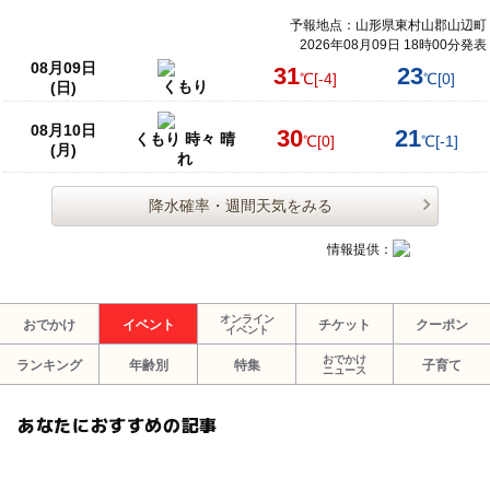
予報地点：山形県東村山郡山辺町
2026年08月09日 18時00分発表
08月09日
31
23
℃
[-4]
℃
[0]
くもり
(日)
08月10日
30
21
くもり 時々 晴
℃
[0]
℃
[-1]
(月)
れ
降水確率・週間天気をみる
情報提供：
オンライン
おでかけ
イベント
チケット
クーポン
イベント
おでかけ
ランキング
年齢別
特集
子育て
ニュース
あなたにおすすめの記事