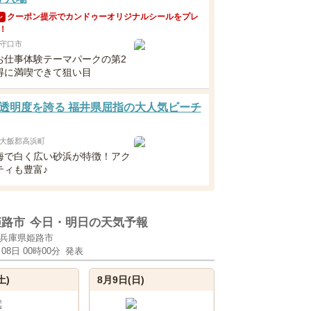
クーポン提示でカンドゥーオリジナルシールをプレ
ン
！
守口市
お仕事体験テーマパークの第2
得に満喫できて狙い目
透明度を誇る 福井県屈指の大人気ビーチ
大飯郡高浜町
海で白く広い砂浜が特徴！アク
ティも豊富♪
姫路市
今日・明日の天気予報
兵庫県姫路市
月08日 00時00分
発表
土)
8月9日(日)