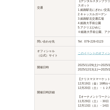
【デジタルスタンプラ
スポット
交通
1.姫路駅北にぎわい交
2.キャッスルガーデン
3.姫路駅北交通広場
4.姫路大手前公園
5.アクリエひめじ
※姫路大手前公園、アク
問い合わせ先
Tel:
079-226-0123
オフィシャル
このイベントのオフィ
（公式）サイト
2025/11/29(土)〜2025/1
開催日時
2025/12/13(土)〜2025/1
【クリスマスマーケッ
12月19日（金）16時か
12月20日（土）・１２
開催日時詳細
【オーナメントワークシ
11月29日（土）・30日
12月13日（土）・14日