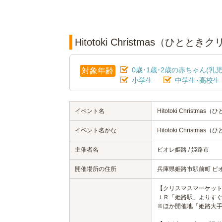
Hitotoki Christmas（ひ
0歳･1歳･2歳の赤ちゃん(乳児
対象年齢
小学生
中学生･高校生
イベント名
Hitotoki Christm
イベント名かな
Hitotoki Christm
主催者名
ピオレ姫路 / 姫路市
開催場所の住所
兵庫県姫路市駅前町 ピ
【クリスマスマーケッ
ＪＲ「姫路駅」よりすぐ
※ほか開催地「姫路大