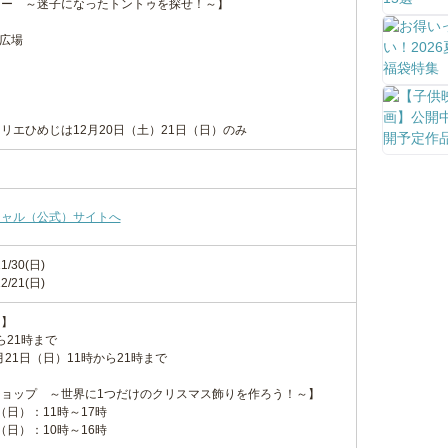
リー ～迷子になったトントゥを探せ！～】
流広場
リエひめじは12月20日（土）21日（日）のみ
シャル（公式）サイトへ
1/30(日)
2/21(日)
ト】
ら21時まで
月21日（日）11時から21時まで
ョップ ～世界に1つだけのクリスマス飾りを作ろう！～】
（日）：11時～17時
（日）：10時～16時