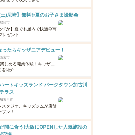
22(土)尼崎】無料✨夏のお子さま撮影会
尼崎市
わずか】夏でも屋内で快適🌻写
枚プレゼント
なったらキッザニアデビュー！
西宮市
ら楽しめる職業体験！キッザニ
力を紹介
ハートキッズランド パークタウン加古川
テラス
加古川市
トスタジオ、キッズジムが店舗
ープン！
だ間に合う!大阪にOPENした人気施設の
が穴場