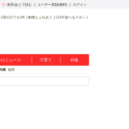
保存/あとで読む
ユーザー登録(無料)
ログイン
雨の日でもOK
動物とふれあう
1日中遊べるスポット
かけニュース
子育て
特集
沖縄
福岡