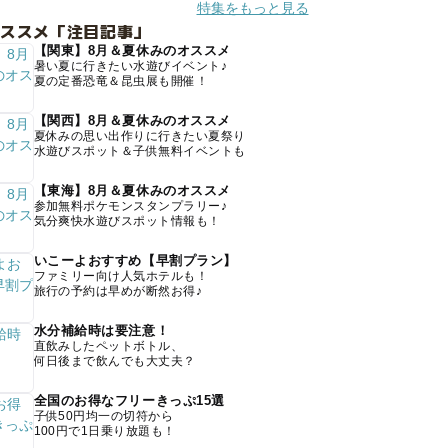
特集をもっと見る
オススメ「注目記事」
【関東】8月＆夏休みのオススメ
暑い夏に行きたい水遊びイベント♪
夏の定番恐竜＆昆虫展も開催！
【関西】8月＆夏休みのオススメ
夏休みの思い出作りに行きたい夏祭り
水遊びスポット＆子供無料イベントも
【東海】8月＆夏休みのオススメ
参加無料ポケモンスタンプラリー♪
気分爽快水遊びスポット情報も！
いこーよおすすめ【早割プラン】
ファミリー向け人気ホテルも！
旅行の予約は早めが断然お得♪
水分補給時は要注意！
直飲みしたペットボトル、
何日後まで飲んでも大丈夫？
全国のお得なフリーきっぷ15選
子供50円均一の切符から
100円で1日乗り放題も！