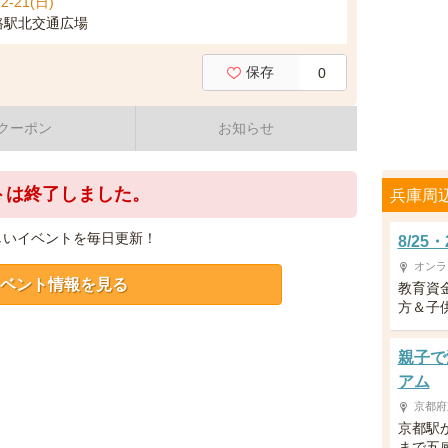
2-21(日)
路駅北交通広場
保存
0
クーポン
お知らせ
トは終了しました。
兵庫周
しいイベントを毎日更新！
8/2
オンラ
ベント情報を見る
教育資
方＆子供
親子で
アム
京都府
京都駅
まで五