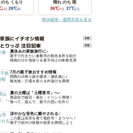
 のち くもり
晴れ のち 雨
℃
28℃
36℃
27℃
[-1]
[0]
[+1]
[-1]
降水確率・週間天気を見る
け家族にイチオシ情報
とりっぷ 注目記事
夏休みの家族旅行に♪
親子で行きたい倉敷市の観光名所を紹介
映画のロケ地巡り＆親子向けの体験充実
7月の親子旅おすすめ情報
関西の日帰り旅や週末・連休旅に♪
観光地・穴場＆祭り＆外遊びを満喫
夏の土曜は「土曜夜市」へ♪
商店街で縁日・屋台・イベント満喫！
食べて、遊んで、親子の思い出作り
涼やかな音色に癒やされる♪
この夏は浴衣を着て風鈴市・まつりへ！
親子で絵付け体験や絶景を満喫しよう