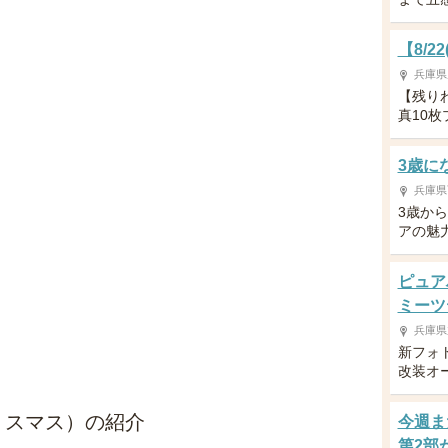
【8/
兵庫県
【残り
真10
3歳に
兵庫県
3歳か
アの魅
ピュア
ミーツ
兵庫県
新フォ
改装オ
ときクリスマス）の紹介
今週ま
第2部