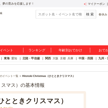
、夢の育みを応援します！
マイクーポン
春休み
イベント
ランキング
年齢別おでかけ
おで
東海
愛知
北陸・甲信越
関西
大阪
京都
兵庫
中国・四国
九州・
のイベント一覧
Hitotoki Christmas（ひとときクリスマス）
とときクリスマス）の基本情報
tmas（ひとときクリスマス）