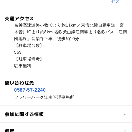
交通アクセス
名神高速道路小牧ICより約11km／東海北陸自動車道一宮
木曽川ICより約8km 名鉄犬山線江南駅より名鉄バス「江南
団地線」音楽寺下車、徒歩約10分
【駐車場台数】
559
【駐車場備考】
駐車無料
問い合わせ先
0587-57-2240
フラワーパーク江南管理事務所
参加に関する情報
予約/応募
備考