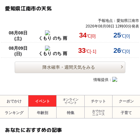
愛知県江南市の天気
予報地点：愛知県江南市
2026年08月08日 12時00分発表
08月08日
34
25
℃
[0]
℃
[0]
くもり のち 雨
(土)
08月09日
33
26
℃
[-1]
℃
[0]
くもり のち 雨
(日)
降水確率・週間天気をみる
情報提供：
オンライン
おでかけ
イベント
チケット
クーポン
イベント
おでかけ
ランキング
年齢別
特集
子育て
ニュース
あなたにおすすめの記事