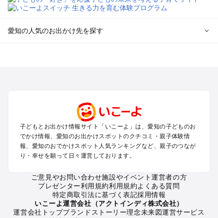
愛知の人気のお出かけ先を探す
愛知のエリアからプール子ども連れのお出かけスポット
を探す
岡崎・豊田・豊橋・三河湾のプールお出かけ
名古屋（名駅・栄・名古屋城・金山・千種）周辺のプールお出
かけ
犬山・一宮・小牧・瀬戸・各務原・尾張のプールお出かけ
知多半島（常滑・半田・南知多）のプールお出かけ
子どもとお出かけ情報サイト「いこーよ」は、愛知の子どものお
でかけ情報、愛知のお出かけスポットのクチコミ・親子体験情
愛知の定番お出かけスポット
報、愛知のおでかけスポット人気ランキングなど、親子のつなが
り・幸せを願って日々運営しております。
愛知の遊園地
愛知の動物園
ご意見やお問い合わせ
施設やイベント運営者の方
愛知のバーベキュー
プレゼンター利用規約
利用規約
よくある質問
愛知の釣り
特定商取引法に基づく表記
採用情報
愛知の牧場
いこーよ運営会社（アクトインディ株式会社）
運営会社トップ
ブランドストーリー
理念
未来図
運営サービス
愛知のプール