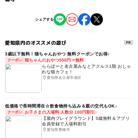
問い合わせ先に直接ご確認ください。
※掲載の情報は天候や主催者側の都合などにより変更にな
シェアする
ることがあります。
情報提供：イベントバンク
愛知県内のオススメの遊び
3歳以下無料！猫ちゃんおやつ 無料クーポンでお得♪
猫ちゃんのおやつ550円⇒無料
クーポン
ららぽーと名古屋みなとアクルス1階 おしゃ
れな猫カフェ！
愛知県名古屋市港区
低価格で長時間滞在☆飲食物持ち込み＆親の交代もOK♪
お子さまの入場料 人数分 100円割引♪
クーポン
【屋内プレイグラウンド】0歳無料＆アプリ
会員登録で入場料割引
愛知県豊橋市