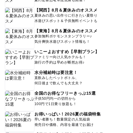
夏の定番恐竜＆昆虫展も開催！
【関西】8月＆夏休みのオススメ
夏休みの思い出作りに行きたい夏祭り
水遊びスポット＆子供無料イベントも
【東海】8月＆夏休みのオススメ
参加無料ポケモンスタンプラリー♪
気分爽快水遊びスポット情報も！
いこーよおすすめ【早割プラン】
ファミリー向け人気ホテルも！
旅行の予約は早めが断然お得♪
水分補給時は要注意！
直飲みしたペットボトル、
何日後まで飲んでも大丈夫？
全国のお得なフリーきっぷ15選
子供50円均一の切符から
100円で1日乗り放題も！
お得いっぱい！2026夏の福袋特集
早い者勝ち！数量限定の人気福袋
発売日や価格、内容を最速でお届け