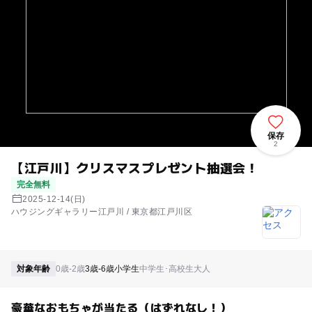
保存
2
【江戸川】クリスマスプレゼント抽選会！
完全無料
2025-12-14(日)
ハウジングギャラリー江戸川 / 東京都江戸川区
対象年齢
0歳-2歳
3歳-6歳
小学生
中学生･高校生
大人
豪華なおもちゃが当たる（はずれなし！）