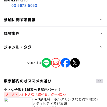
03-5678-5053
参加に関する情報
対象年齢
料金案内
3歳･4歳･5歳･6歳(幼児)
小学生
子供の料金
ジャンル・タグ
予約/応募
無料
予約不要
ジャンル
シェアする
大人の料金
街なかイベント
注意・制限事項
無料
※写真はイメージです。
東京都内のオススメの遊び
タグ
※イベントによっては、順番待ちして頂く場合がございま
す。
小さな子供も1日遊べる屋内パーク！
江戸川区
葛飾区
江東区
墨田区
東京都
※悪天候等により、予告なくイベント内容に変更がでる場
♪オトクな「選べる」クーポン♪
クーポン
中央・総武線(東京都)
親子
#参加無料
#無料
合がございます。
0～3歳無料！ボルダリングなど約20種のア
クティビティ遊び放題
#駐車場無料
すべて無料
子供向け
住宅展示場