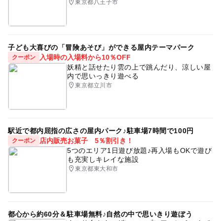
東京都八王子市
中央・総武線
クリスマス
クリスマスプレゼント
抽選会
子ども大喜びの「冒険あそび」ができる屋内テーマパーク
入場時の入場料から10％OFF
クーポン
妖精と話せたり雲の上で跳んだり、涼しい屋
内で思いっきり遊べる
東京都立川市
駅近で都内屈指の広さの屋内パーク♪駐車場7時間で100円
店内販売お菓子 5％割引き！
クーポン
5つのエリア1日遊び放題♪再入場もOKで遊び
も充実しキレイな施設
東京都東大和市
都心から約60分＆駐車場無料♪自然の中で思いきり遊ぼう