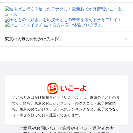
東京の人気のお出かけ先を探す
東京のエリアからプール子ども連れのお出かけスポット
を探す
立川・国分寺・八王子・昭島・多摩のプールお出かけ
お台場・品川・新橋・汐留・豊洲のプールお出かけ
上野・浅草・錦糸町・両国のプールお出かけ
町田・相模原・愛川・上野原のプールお出かけ
渋谷・原宿・恵比寿・中目黒・自由が丘のプールお出かけ
子どもとお出かけ情報サイト「いこーよ」は、東京の子どものお
池袋・赤羽・王子・巣鴨・目白・石神井のプールお出かけ
でかけ情報、東京のお出かけスポットのクチコミ・親子体験情
新宿・高田馬場・代々木・千駄ヶ谷のプールお出かけ
報、東京のおでかけスポット人気ランキングなど、親子のつなが
銀座・丸の内・日本橋・有楽町・築地・月島のプールお出かけ
り・幸せを願って日々運営しております。
吉祥寺・三鷹・中野・高円寺・荻窪・阿佐谷のプールお出かけ
小金井・小平・西東京・東村山・東久留米のプールお出かけ
ご意見やお問い合わせ
施設やイベント運営者の方