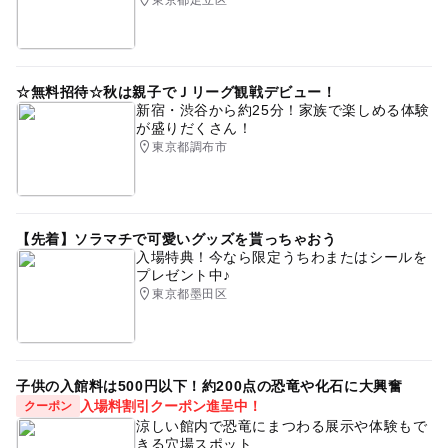
☆無料招待☆秋は親子でＪリーグ観戦デビュー！
新宿・渋谷から約25分！家族で楽しめる体験
が盛りだくさん！
東京都調布市
【先着】ソラマチで可愛いグッズを貰っちゃおう
入場特典！今なら限定うちわまたはシールを
プレゼント中♪
東京都墨田区
子供の入館料は500円以下！約200点の恐竜や化石に大興奮
入場料割引クーポン進呈中！
クーポン
涼しい館内で恐竜にまつわる展示や体験もで
きる穴場スポット