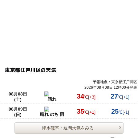
東京都江戸川区の天気
予報地点：東京都江戸川区
2026年08月08日 12時00分発表
08月08日
34
27
℃
[+3]
℃
[+1]
晴れ
(土)
08月09日
35
25
℃
[+1]
℃
[-1]
晴れ のち 雨
(日)
降水確率・週間天気をみる