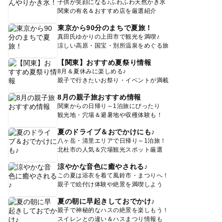
子供が笑顔になる♪ふわふわ天然かき氷
関東の有名＆おすすめ店を厳選紹介
東京から90分のまちで夏旅！
真田氏ゆかりの上田市で観光を満喫♪
涼しい高原・国宝・別所温泉をめぐる旅
【関東】おすすめ夏祭り情報
8月＆夏休みに楽しめる♪
親子で行きたいお祭り・イベントが満載
8月の親子旅おすすめ情報
関東からの日帰り～1泊旅にぴったり
観光地・穴場＆避暑地や収穫体験も！
夏のドライブ＆おでかけにも♪
八ヶ岳・清里エリアで日帰り～1泊旅！
北杜市の人気＆穴場観光スポット厳選
涼やかな音色に癒やされる♪
この夏は浴衣を着て風鈴市・まつりへ！
親子で絵付け体験や絶景を満喫しよう
夏の朝に早起きしておでかけ♪
親子で神秘的なハスの絶景を楽しもう！
スイレンとの違い＆ハスまつり情報も