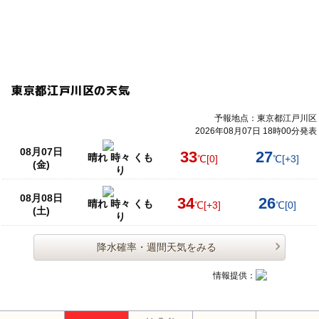
東京都江戸川区の天気
予報地点：東京都江戸川区
2026年08月07日 18時00分発表
08月07日
33
27
晴れ 時々 くも
℃
[0]
℃
[+3]
(金)
り
08月08日
34
26
晴れ 時々 くも
℃
[+3]
℃
[0]
(土)
り
降水確率・週間天気をみる
情報提供：