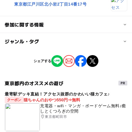
東京都江戸川区北小岩2丁目14番17号
参加に関する情報
対象年齢
ジャンル・タグ
0歳･1歳･2歳の赤ちゃん(乳児･幼児)
3歳･4歳･5歳･6歳(幼児)
小学生
中学生･高校生
大人
ジャンル
シェアする
街なかイベント
予約/応募
予約不要
東京都内のオススメの遊び
タグ
最寄駅デッキ直結！アクセス抜群のかわいい猫カフェ♪
オープンデータ利用
江戸川区情報提供
猫ちゃんのおやつ550円⇒無料
クーポン
充電器・wifi・マンガ・ボードゲーム無料♪癒
しとくつろぎの空間
東京都町田市