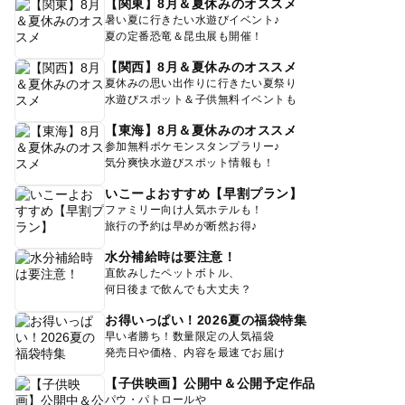
【関東】8月＆夏休みのオススメ
暑い夏に行きたい水遊びイベント♪
夏の定番恐竜＆昆虫展も開催！
【関西】8月＆夏休みのオススメ
夏休みの思い出作りに行きたい夏祭り
水遊びスポット＆子供無料イベントも
【東海】8月＆夏休みのオススメ
参加無料ポケモンスタンプラリー♪
気分爽快水遊びスポット情報も！
いこーよおすすめ【早割プラン】
ファミリー向け人気ホテルも！
旅行の予約は早めが断然お得♪
水分補給時は要注意！
直飲みしたペットボトル、
何日後まで飲んでも大丈夫？
お得いっぱい！2026夏の福袋特集
早い者勝ち！数量限定の人気福袋
発売日や価格、内容を最速でお届け
【子供映画】公開中＆公開予定作品
パウ・パトロールや