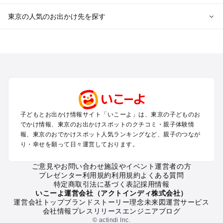
東京の人気のお出かけ先を探す
東京のエリアからプール子ども連れのお出かけスポット
を探す
立川・国分寺・八王子・昭島・多摩のプールお出かけ
お台場・品川・新橋・汐留・豊洲のプールお出かけ
上野・浅草・錦糸町・両国のプールお出かけ
町田・相模原・愛川・上野原のプールお出かけ
渋谷・原宿・恵比寿・中目黒・自由が丘のプールお出かけ
子どもとお出かけ情報サイト「いこーよ」は、東京の子どものお
池袋・赤羽・王子・巣鴨・目白・石神井のプールお出かけ
でかけ情報、東京のお出かけスポットのクチコミ・親子体験情
新宿・高田馬場・代々木・千駄ヶ谷のプールお出かけ
報、東京のおでかけスポット人気ランキングなど、親子のつなが
銀座・丸の内・日本橋・有楽町・築地・月島のプールお出かけ
り・幸せを願って日々運営しております。
吉祥寺・三鷹・中野・高円寺・荻窪・阿佐谷のプールお出かけ
小金井・小平・西東京・東村山・東久留米のプールお出かけ
ご意見やお問い合わせ
施設やイベント運営者の方
プレゼンター利用規約
利用規約
よくある質問
府中・調布・狛江のプールお出かけ
特定商取引法に基づく表記
採用情報
青梅・奥多摩のプールお出かけ
いこーよ運営会社（アクトインディ株式会社）
蒲田・大森・羽田周辺のプールお出かけ
運営会社トップ
ブランドストーリー
理念
未来図
運営サービス
会社情報
プレスリリース
エンジニアブログ
葛西・新木場・亀戸・亀有・柴又のプールお出かけ
© actindi Inc.