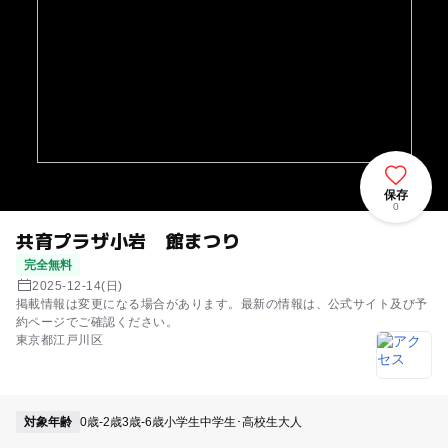
保存
0
共育プラザ小岩 館まつり
完全無料
2025-12-14(日)
掲載情報は変更になる場合があります。最新の情報は、公式サイト及び予
約ページでご確認ください。
東京都江戸川区
対象年齢
0歳-2歳
3歳-6歳
小学生
中学生･高校生
大人