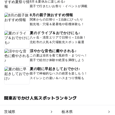
8月＆夏休みに楽しめる♪
親子で行きたいお祭り・イベントが満載
8月の親子旅おすすめ情報
関東からの日帰り～1泊旅にぴったり
観光地・穴場＆避暑地や収穫体験も！
夏のドライブ＆おでかけにも♪
八ヶ岳・清里エリアで日帰り～1泊旅！
北杜市の人気＆穴場観光スポット厳選
涼やかな音色に癒やされる♪
この夏は浴衣を着て風鈴市・まつりへ！
親子で絵付け体験や絶景を満喫しよう
夏の朝に早起きしておでかけ♪
親子で神秘的なハスの絶景を楽しもう！
スイレンとの違い＆ハスまつり情報も
関東おでかけ人気スポットランキング
茨城県
栃木県