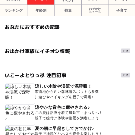
イベント
おでかけ
ランキング
年齢別
特集
子育て
ニュース
あなたにおすすめの記事
お出かけ家族にイチオシ情報
いこーよとりっぷ 注目記事
涼しい木陰や渓流で深呼吸！
市街地から近い森林浴スポットも多数
川遊びやハイキングを親子で満喫♪
涼やかな音色に癒やされる♪
この夏は浴衣を着て風鈴市・まつりへ！
親子で絵付け体験や絶景を満喫しよう
夏の朝に早起きしておでかけ♪
親子で神秘的なハスの絶景を楽しもう！