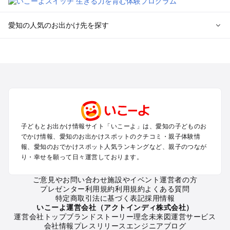
愛知の人気のお出かけ先を探す
愛知のエリアからプール子ども連れのお出かけスポット
を探す
岡崎・豊田・豊橋・三河湾のプールお出かけ
名古屋（名駅・栄・名古屋城・金山・千種）周辺のプールお出
かけ
犬山・一宮・小牧・瀬戸・各務原・尾張のプールお出かけ
知多半島（常滑・半田・南知多）のプールお出かけ
子どもとお出かけ情報サイト「いこーよ」は、愛知の子どものお
でかけ情報、愛知のお出かけスポットのクチコミ・親子体験情
愛知の定番お出かけスポット
報、愛知のおでかけスポット人気ランキングなど、親子のつなが
り・幸せを願って日々運営しております。
愛知の遊園地
愛知の動物園
ご意見やお問い合わせ
施設やイベント運営者の方
愛知のバーベキュー
プレゼンター利用規約
利用規約
よくある質問
愛知の釣り
特定商取引法に基づく表記
採用情報
愛知の牧場
いこーよ運営会社（アクトインディ株式会社）
運営会社トップ
ブランドストーリー
理念
未来図
運営サービス
愛知のプール
会社情報
プレスリリース
エンジニアブログ
愛知のアスレチック