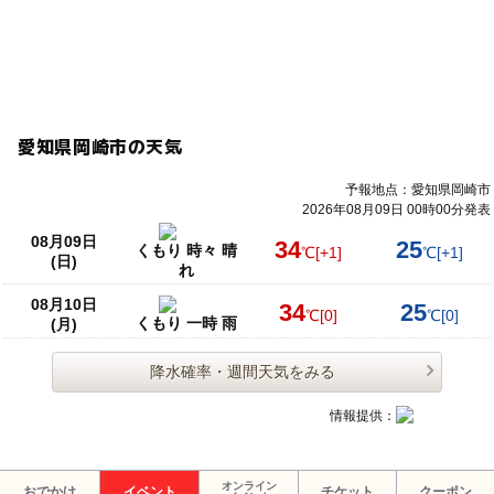
愛知県岡崎市の天気
予報地点：愛知県岡崎市
2026年08月09日 00時00分発表
08月09日
34
25
くもり 時々 晴
℃
[+1]
℃
[+1]
(日)
れ
08月10日
34
25
℃
[0]
℃
[0]
くもり 一時 雨
(月)
降水確率・週間天気をみる
情報提供：
オンライン
おでかけ
イベント
チケット
クーポン