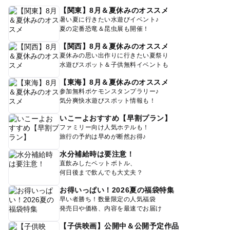
【関東】8月＆夏休みのオススメ
暑い夏に行きたい水遊びイベント♪
夏の定番恐竜＆昆虫展も開催！
【関西】8月＆夏休みのオススメ
夏休みの思い出作りに行きたい夏祭り
水遊びスポット＆子供無料イベントも
【東海】8月＆夏休みのオススメ
参加無料ポケモンスタンプラリー♪
気分爽快水遊びスポット情報も！
いこーよおすすめ【早割プラン】
ファミリー向け人気ホテルも！
旅行の予約は早めが断然お得♪
水分補給時は要注意！
直飲みしたペットボトル、
何日後まで飲んでも大丈夫？
お得いっぱい！2026夏の福袋特集
早い者勝ち！数量限定の人気福袋
発売日や価格、内容を最速でお届け
【子供映画】公開中＆公開予定作品