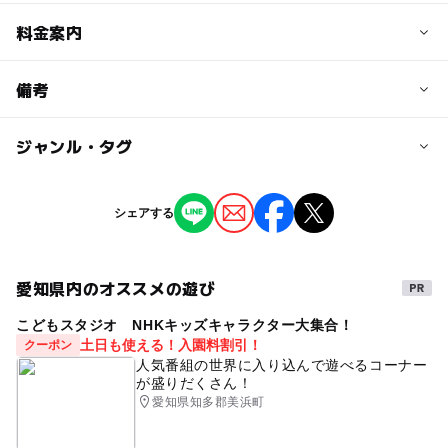
予約/応募
料金案内
問い合わせ先に直接ご確認ください。
料金について
備考
入場無料
ジャンル・タグ
※掲載の情報は天候や主催者側の都合などにより変更にな
ることがあります。
情報提供：イベントバンク
タグ
シェアする
クリスマス
愛知県内のオススメの遊び
こどもスタジオ NHKキッズキャラクター大集合！
土日も使える！入園料割引！
クーポン
人気番組の世界に入り込んで遊べるコーナー
が盛りだくさん！
愛知県知多郡美浜町