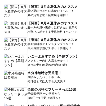
【関東】8月＆夏休みのオススメ
暑い夏に行きたい水遊びイベント♪
夏の定番恐竜＆昆虫展も開催！
【関西】8月＆夏休みのオススメ
夏休みの思い出作りに行きたい夏祭り
水遊びスポット＆子供無料イベントも
【東海】8月＆夏休みのオススメ
参加無料ポケモンスタンプラリー♪
気分爽快水遊びスポット情報も！
いこーよおすすめ【早割プラン】
ファミリー向け人気ホテルも！
旅行の予約は早めが断然お得♪
水分補給時は要注意！
直飲みしたペットボトル、
何日後まで飲んでも大丈夫？
全国のお得なフリーきっぷ15選
子供50円均一の切符から
100円で1日乗り放題も！