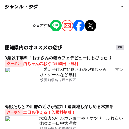
3歳･4歳･5歳･6歳(幼児)
小学生
中学生･高校生
大人
子供の料金詳細
ジャンル・タグ
参加無料
予約/応募
ジャンル
シェアする
予約不要
大人の料金詳細
街なかイベント
参加無料
愛知県内のオススメの遊び
タグ
3歳以下無料！お子さんの猫カフェデビューにもぴったり
スタンプラリー
抽選会
記念撮影
家族で楽しめる
猫ちゃんのおやつ550円⇒無料
クーポン
親子で楽しめる
雨の日でもOK
商店街
可愛い子供×猫に癒される♪猫じゃらし・マン
ガ・ゲームなど無料
キャラクター
愛知県名古屋市西区
海獣たちとの距離の近さが魅力！遊園地も楽しめる水族館
土日も使える！入園料割引！
クーポン
大迫力のイルカショーやエサやり・ふれあい
体験に一日中大満喫！
愛知県知多郡美浜町