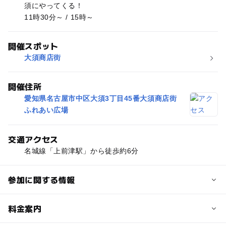
須にやってくる！
11時30分～ / 15時～
開催スポット
大須商店街
開催住所
愛知県名古屋市中区大須3丁目45番大須商店街
ふれあい広場
交通アクセス
名城線「上前津駅」から徒歩約6分
参加に関する情報
対象年齢
料金案内
0歳･1歳･2歳の赤ちゃん(乳児･幼児)