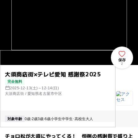
保存
2
大須商店街×テレビ愛知 感謝祭2025
完全無料
2025-12-13(土)～12-14(日)
大須商店街 / 愛知県名古屋市中区
対象年齢
0歳-2歳
3歳-6歳
小学生
中学生･高校生
大人
チョロ松が大須にやってくる！ 恒例の感謝祭で盛り上