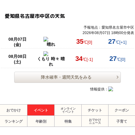
愛知県名古屋市中区の天気
予報地点：愛知県名古屋市中区
2026年08月07日 18時00分発表
08月07日
35
27
℃
[0]
℃
[+1]
晴れ
(金)
08月08日
34
27
くもり 時々 晴
℃
[-1]
℃
[0]
(土)
れ
降水確率・週間天気をみる
情報提供：
オンライン
おでかけ
イベント
チケット
クーポン
イベント
おでかけ
ランキング
年齢別
特集
子育て
ニュース