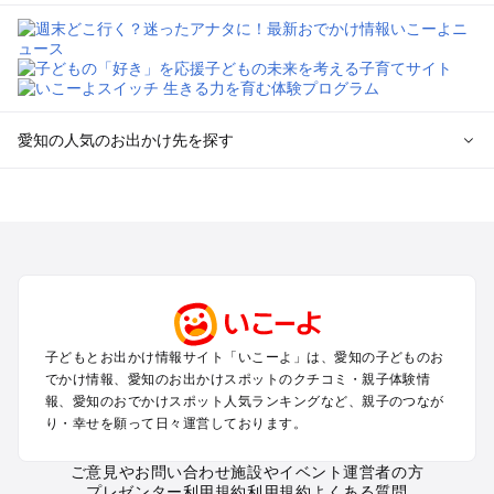
愛知の人気のお出かけ先を探す
愛知のエリアからプール子ども連れのお出かけスポット
を探す
岡崎・豊田・豊橋・三河湾のプールお出かけ
名古屋（名駅・栄・名古屋城・金山・千種）周辺のプールお出
かけ
犬山・一宮・小牧・瀬戸・各務原・尾張のプールお出かけ
知多半島（常滑・半田・南知多）のプールお出かけ
子どもとお出かけ情報サイト「いこーよ」は、愛知の子どものお
でかけ情報、愛知のお出かけスポットのクチコミ・親子体験情
愛知の定番お出かけスポット
報、愛知のおでかけスポット人気ランキングなど、親子のつなが
り・幸せを願って日々運営しております。
愛知の遊園地
愛知の動物園
ご意見やお問い合わせ
施設やイベント運営者の方
愛知のバーベキュー
プレゼンター利用規約
利用規約
よくある質問