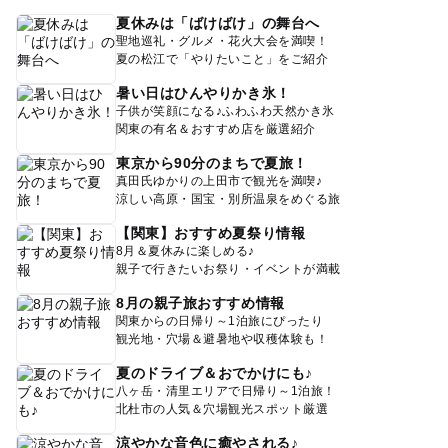
夏休みは「ばけばけ」の舞台へ
聖地巡礼・グルメ・花火大会を満喫！
夏の松江で「やりたいこと」をご紹介
暑い日はひんやりかき氷！
子供が笑顔になる♪ふわふわ天然かき氷
関東の有名＆おすすめ店を厳選紹介
東京から90分のまちで夏旅！
真田氏ゆかりの上田市で観光を満喫♪
涼しい高原・国宝・別所温泉をめぐる旅
【関東】おすすめ夏祭り情報
8月＆夏休みに楽しめる♪
親子で行きたいお祭り・イベントが満載
8月の親子旅おすすめ情報
関東からの日帰り～1泊旅にぴったり
観光地・穴場＆避暑地や収穫体験も！
夏のドライブ＆おでかけにも♪
八ヶ岳・清里エリアで日帰り～1泊旅！
北杜市の人気＆穴場観光スポット厳選
涼やかな音色に癒やされる♪