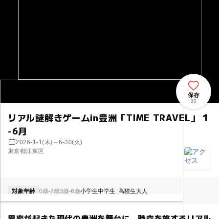
保存
20
リアル謎解きゲームin豊洲「TIME TRAVEL」 1
-6月
2026-1-1(木)～6-30(火)
東京都江東区
対象年齢
0歳-2歳
3歳-6歳
小学生
中学生･高校生
大人
異変が起きた現代の豊洲を舞台に、時空を旅するリアル