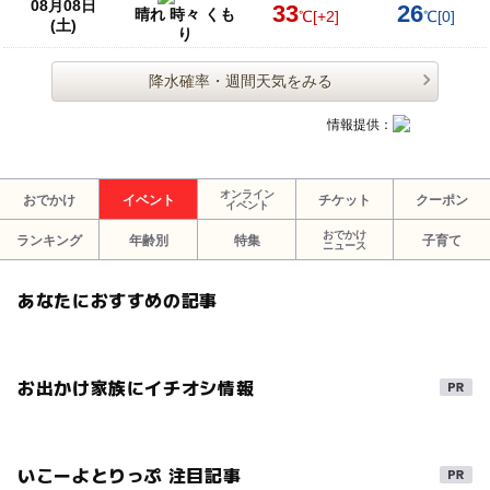
08月08日
33
26
晴れ 時々 くも
℃
[+2]
℃
[0]
(土)
り
降水確率・週間天気をみる
情報提供：
オンライン
おでかけ
イベント
チケット
クーポン
イベント
おでかけ
ランキング
年齢別
特集
子育て
ニュース
あなたにおすすめの記事
お出かけ家族にイチオシ情報
いこーよとりっぷ 注目記事