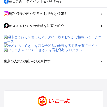
毎日更新！旬イベント&お得情報も
無料招待企画や話題のおでかけ情報も
オススメおでかけ情報を動画で紹介！
東京の人気のお出かけ先を探す
東京のエリアからプール子ども連れのお出かけスポット
を探す
立川・国分寺・八王子・昭島・多摩のプールお出かけ
お台場・品川・新橋・汐留・豊洲のプールお出かけ
上野・浅草・錦糸町・両国のプールお出かけ
町田・相模原・愛川・上野原のプールお出かけ
渋谷・原宿・恵比寿・中目黒・自由が丘のプールお出かけ