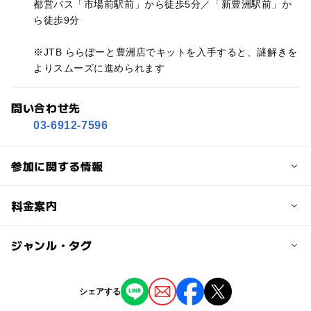
都営バス「市場前駅前」から徒歩5分／「新豊洲駅前」か
ら徒歩9分
※JTB ららぽーと豊洲店でキットを入手すると、謎解きを
よりスムーズに進められます
問い合わせ先
03-6912-7596
参加に関する情報
対象年齢
料金案内
小学生
中学生･高校生
大人
子供の料金
ジャンル・タグ
予約/応募
1,100円
予約不要
ジャンル
シェアする
大人の料金
街なかイベント
ミニイベント