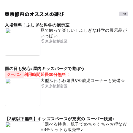
注意・制限事項
1,100円
推奨環境：
東京都内のオススメの遊び
タグ
iOS版 iOS 17.0以上
Android版 Android 10以上
入場無料！ふしぎな科学の展示室
東京都
江東区
豊洲
豊洲フォレシア
※LINEの推奨環境に準じます。詳しくは以下サイトをご確
見て触って楽しい！ふしぎな科学の展示品が
いっぱい
豊洲セイルパーク
千客万来
豊洲市場
10月
認ください。
東京都杉並区
LINEの推奨環境について：https://help.line.me/line/?lang
11月
12月
1月
2月
3月
4月
5月
6月
=ja&contentId=10002433
秋
冬
春
秋休み
冬休み
春休み
応募方法
ゴールデンウィーク
観光
レジャー
デート
雨の日も安心♪屋内キッズパークで遊ぼう
・現地購入
利用時間延長30分無料！
クーポン
親子
家族
友だち
友達
ファミリー
大型ふわふわ遊具や0歳児コーナーも完備☆
・WEB事前購入 (販売サイトにて購入後、参加当日に引き
東京都新宿区
換え場所にて謎解きキット引き換え）
リアル謎解きゲーム
イベント
体験型イベント
※現地購入でのお支払いは現金のみの取り扱いとなります
謎解き
リアル脱出ゲーム
散策
周遊
足湯
ので、ご注意ください。
※詳細は豊洲スマートシティ推進協議会特設サイトをご確
SF
タイムトラベル
GW(ゴールデンウィーク)
認ください。
【3歳以下無料】キッズスペースが充実の スーパー銭湯♪
「選べる特典」親子でめちゃくちゃお得なW
特設サイトはこちらから：https://toyosu-smartcity.com/n
EBチケットも販売中♪