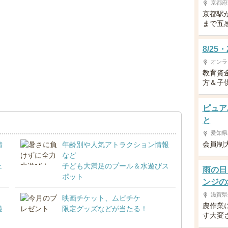
京都府
京都駅
まで五
8/2
オンラ
教育資
方＆子供
ピュア
と
愛知県
会員制
情
年齢別や人気アトラクション情報
など
ェ
子ども大満足のプール＆水遊びス
雨の日
ポット
ンジの
滋賀県
映画チケット、ムビチケ
農作業
遊
限定グッズなどが当たる！
す大変