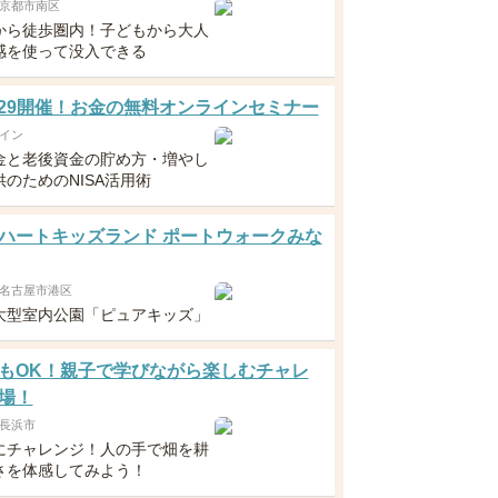
京都市南区
から徒歩圏内！子どもから大人
感を使って没入できる
5・29開催！お金の無料オンラインセミナー
イン
金と老後資金の貯め方・増やし
のためのNISA活用術
ハートキッズランド ポートウォークみな
名古屋市港区
大型室内公園「ピュアキッズ」
もOK！親子で学びながら楽しむチャレ
場！
長浜市
にチャレンジ！人の手で畑を耕
さを体感してみよう！