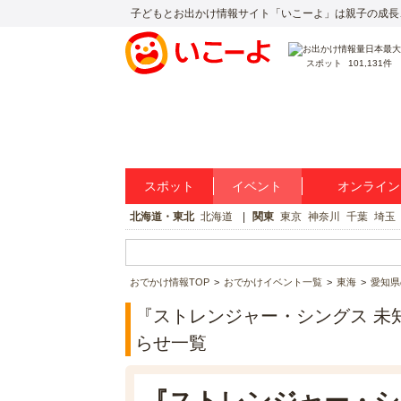
子どもとお出かけ情報サイト「いこーよ」は親子の成長
スポット
101,131件
スポット
イベント
オンライン
北海道・東北
北海道
関東
東京
神奈川
千葉
埼玉
おでかけ情報TOP
おでかけイベント一覧
東海
愛知県
『ストレンジャー・シングス 未
らせ一覧