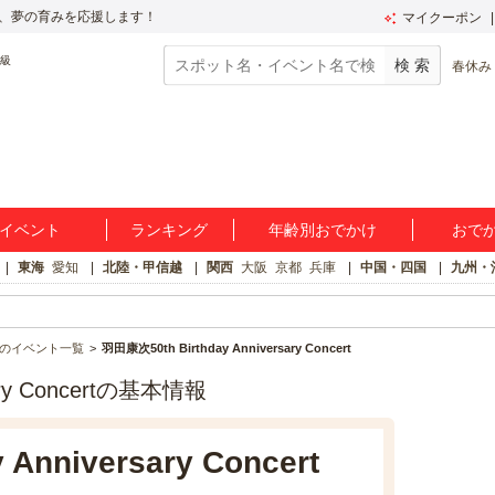
、夢の育みを応援します！
マイクーポン
春休み
イベント
ランキング
年齢別おでかけ
おで
東海
愛知
北陸・甲信越
関西
大阪
京都
兵庫
中国・四国
九州・
のイベント一覧
羽田康次50th Birthday Anniversary Concert
sary Concertの基本情報
Anniversary Concert