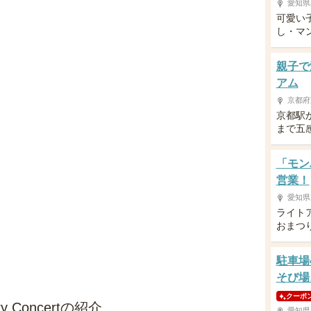
愛知県
可愛い
し・マ
親子で
アム
京都府
京都駅
まで五
「モン
営業！
愛知県
ライト
おまつ
駐車場
そび場
クーポ
ary Concertの紹介
愛知県