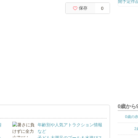
保存
0
0歳から
0歳の
情
年齢別や人気アトラクション情報
2
など
ェ
子ども大満足のプール＆水遊びス