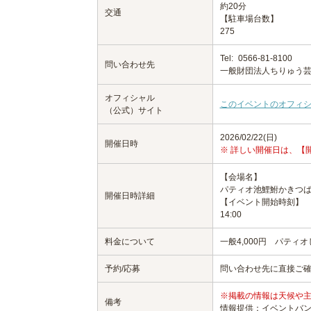
約20分
交通
【駐車場台数】
275
Tel:
0566-81-8100
問い合わせ先
一般財団法人ちりゅう
オフィシャル
このイベントのオフィ
（公式）サイト
2026/02/22(日)
開催日時
※ 詳しい開催日は、【
【会場名】
パティオ池鯉鮒かきつ
開催日時詳細
【イベント開始時刻】
14:00
料金について
一般4,000円 パティオし
予約/応募
問い合わせ先に直接ご
※掲載の情報は天候や
備考
情報提供：イベントバ