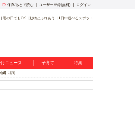
保存/あとで読む
ユーザー登録(無料)
ログイン
雨の日でもOK
動物とふれあう
1日中遊べるスポット
かけニュース
子育て
特集
沖縄
福岡