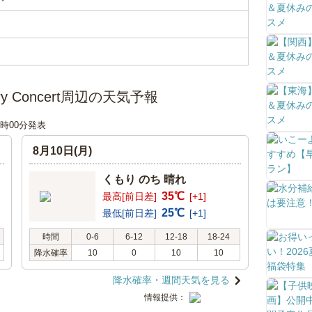
rsary Concert周辺の天気予報
18時00分発表
8月10日(月)
くもり のち 晴れ
35℃
最高[前日差]
[+1]
25℃
最低[前日差]
[+1]
時間
0-6
6-12
12-18
18-24
降水確率
10
0
10
10
降水確率・週間天気を見る
情報提供：