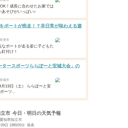
～OK！成長に合わせたお家では
いあそびがいっぱい♪
をボートが疾走！？非日常が味わえる遊
常滑市
点なボートが走る姿に子どもた
も釘付け！
ータースポーツららぽーと安城大会」の
安城市
年9月19日（土） ららぽーと安
ポーツ...
知立市
今日・明日の天気予報
愛知県知立市
月09日 18時00分
発表