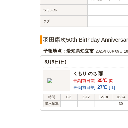
ジャンル
タグ
羽田康次50th Birthday Annive
予報地点：愛知県知立市
2026年08月09日 
8月9日(日)
くもり のち 雨
35℃
最高[前日差]
[0]
27℃
最低[前日差]
[-1]
時間
0-6
6-12
12-18
18-24
降水確率
---
---
---
30