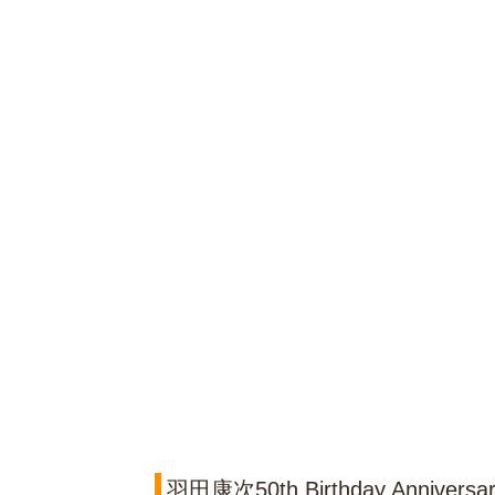
羽田康次50th Birthday Annivers