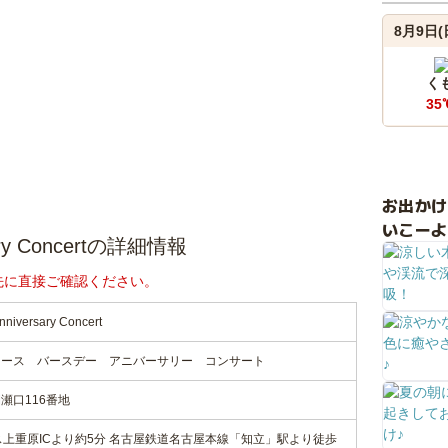
8月9日(
く
35
お出か
いこーよ
sary Concertの詳細情報
先に直接ご確認ください。
niversary Concert
ィース バースデー アニバーサリー コンサート
瀬口116番地
ス上重原ICより約5分 名古屋鉄道名古屋本線「知立」駅より徒歩