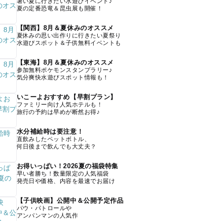
暑い夏に行きたい水遊びイベント♪
夏の定番恐竜＆昆虫展も開催！
【関西】8月＆夏休みのオススメ
夏休みの思い出作りに行きたい夏祭り
水遊びスポット＆子供無料イベントも
【東海】8月＆夏休みのオススメ
参加無料ポケモンスタンプラリー♪
気分爽快水遊びスポット情報も！
いこーよおすすめ【早割プラン】
ファミリー向け人気ホテルも！
旅行の予約は早めが断然お得♪
水分補給時は要注意！
直飲みしたペットボトル、
何日後まで飲んでも大丈夫？
お得いっぱい！2026夏の福袋特集
早い者勝ち！数量限定の人気福袋
発売日や価格、内容を最速でお届け
【子供映画】公開中＆公開予定作品
パウ・パトロールや
アンパンマンの人気作