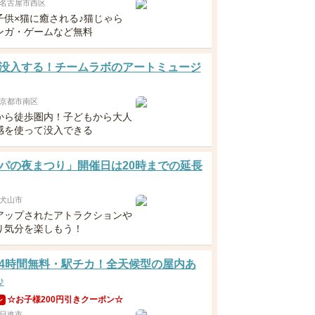
名古屋市西区
子供×猫に癒される♪猫じゃら
ンガ・ゲームなど無料
没入する！チームラボのアートミュージ
京都市南区
から徒歩圏内！子どもから大人
感を使って没入できる
パの夜まつり」開催日は20時までの延長
犬山市
アップされたアトラクションや
り気分を楽しもう！
4時間無料・駅チカ！全天候型の屋内あ
♪
☆お子様200円引きクーポン☆
ン
日進市