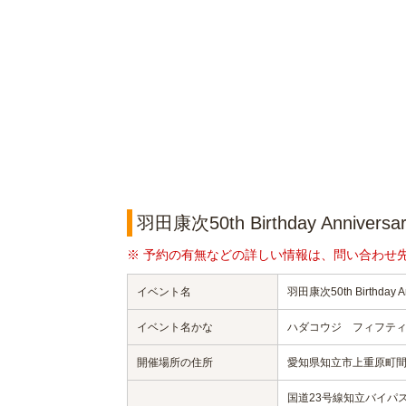
羽田康次50th Birthday Anniver
※ 予約の有無などの詳しい情報は、問い合わせ
イベント名
羽田康次50th Birthday An
イベント名かな
ハダコウジ フィフテ
開催場所の住所
愛知県知立市上重原町間
国道23号線知立バイパ