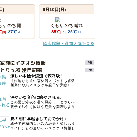
日)
8月10日(月)
もり のち 雨
くもり のち 晴れ
℃
27℃
35℃
25℃
[0]
[-1]
[+1]
[+1]
降水確率・週間天気を見る
け家族にイチオシ情報
とりっぷ 注目記事
涼しい木陰や渓流で深呼吸！
市街地から近い森林浴スポットも多数
川遊びやハイキングを親子で満喫♪
涼やかな音色に癒やされる♪
この夏は浴衣を着て風鈴市・まつりへ！
親子で絵付け体験や絶景を満喫しよう
夏の朝に早起きしておでかけ♪
親子で神秘的なハスの絶景を楽しもう！
スイレンとの違い＆ハスまつり情報も