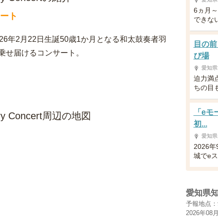
6ヵ月
サート
できな
6年2月22日生誕50歳1か月となる和太鼓奏者羽
目の前
乗せ届けるコンサート。
び場
愛知県
迫力満
ちの目
「eモ
sary Concert周辺の地図
初...
愛知県
2026
城でeス
愛知県
予報地点：
2026年08