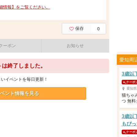
細情報】をご覧ください。
保存
0
クーポン
お知らせ
愛知周
トは終了しました。
3歳以
しいイベントを毎日更新！
クーポ
愛知県
ベント情報を見る
猫ちゃ
つ 無
3歳以
もぴっ
クーポ