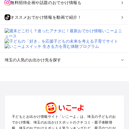
無料招待企画や話題のおでかけ情報も
オススメおでかけ情報を動画で紹介！
埼玉の人気のお出かけ先を探す
埼玉のエリアからプール子ども連れのお出かけスポット
を探す
川越・所沢・入間・新座のプールお出かけ
大宮・浦和・上尾・岩槻・蓮田のプールお出かけ
越谷・草加・春日部のプールお出かけ
秩父・長瀞のプールお出かけ
川口・戸田・和光・朝霞のプールお出かけ
子どもとお出かけ情報サイト「いこーよ」は、埼玉の子どものお
飯能・坂戸・東松山・日高のプールお出かけ
でかけ情報、埼玉のお出かけスポットのクチコミ・親子体験情
久喜・行田・加須・羽生のプールお出かけ
報、埼玉のおでかけスポット人気ランキングなど、親子のつなが